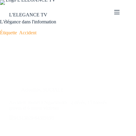
L'ELEGANCE TV
L'élégance dans l'information
Étiquette
Accident
Actualités
,
SOCIALE
Accident mortel à Nguekhokh : 2 décès, 15 blessés
graves et 6 autres victimes