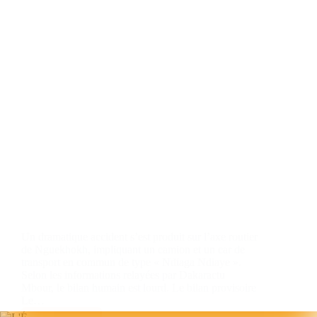
Un dramatique accident s’est produit sur l’axe routier
de Nguekhokh, impliquant un camion et un car de
transport en commun de type « Ndiaga Ndiaye ».
Selon les informations relayées par Dakaractu
Mbour, le bilan humain est lourd. Le bilan provisoire
Le…