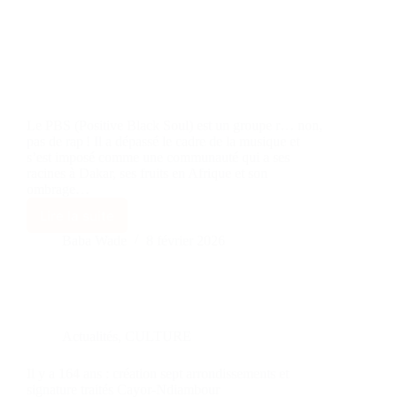
Le PBS (Positive Black Soul) est un groupe r… non,
pas de rap ! Il a dépassé le cadre de la musique et
s’est imposé comme une communauté qui a ses
racines à Dakar, ses fruits en Afrique et son
ombrage…
Lire la suite
Baba Wade
8 février 2026
Actualités
,
CULTURE
Il y a 164 ans : création sept arrondissements et
signature traités Cayor-Ndiambour