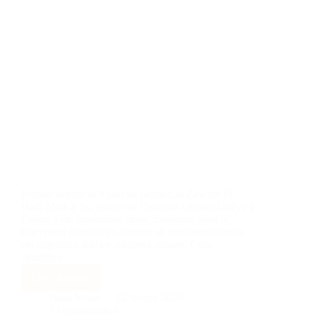
Fermée depuis le 9 janvier dernier, la Zawiya El
Hadj Malick Sy, située sur l’avenue Lamine Guèye à
Dakar, a été finalement rasée, marquant ainsi le
lancement effectif des travaux de reconstruction de
cet important édifice religieux tidiane. Cette
opération…
Lire la suite
Baba Wade
22 février 2026
3 commentaires