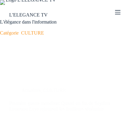
L'ELEGANCE TV
L'élégance dans l'information
Catégorie
CULTURE
Actualités
,
CULTURE
Première guerre mondiale: Quand un fils de Seydina
Limamou Laye rejoignait les tirailleurs sénégalais