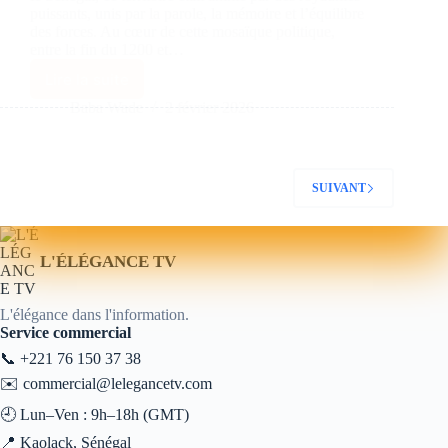
puissants, unis par la parole, la mémoire et l’équilibre
des forces. Au cœur de cette mosaïque politique,
entre la fin du 1200 et…
Lire la suite
Baba Wade
2 février 2026
SUIVANT
L'ÉLÉGANCE TV
L'élégance dans l'information.
Service commercial
📞
+221 76 150 37 38
✉️
commercial@lelegancetv.com
🕘 Lun–Ven : 9h–18h (GMT)
📍 Kaolack, Sénégal