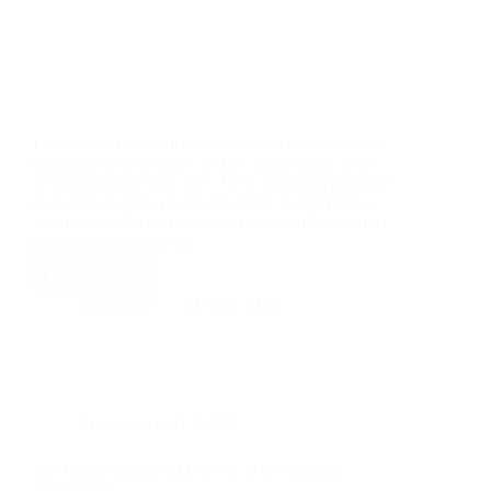
Le Sénégal s’apprête à commémorer un événement
historique d’envergure : le 250ᵉ anniversaire de la
Révolution du Fouta Toro. Cette transition politique
et sociale majeure du XVIIIᵉ siècle, dont Thierno
Souleymane Baal demeure la figure intellectuelle la
plus emblématique, est…
Lire la suite
Baba Wade
4 février 2026
Actualités
,
CULTURE
Le Djolof, matrice du pouvoir et de l’identité
sénégalaise