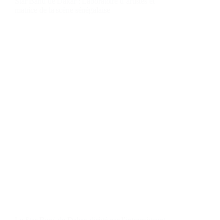
Star Band de Dakar : Laboratoire d’artistes et
matrice de la scène sénégalaise
Le Star Band de Dakar, dirigé par l’intransigeant