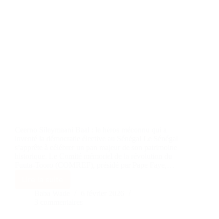
Ceerno Sileymaani Baal : le héros méconnu qui a
inventé la démocratie élective au Sénégal Le Sénégal
s’apprête à célébrer un pan majeur de son patrimoine
historique. Le Comité mémoriel de la révolution du
Fuuta-Tooro (COMREF), présidé par Pape Faye,…
Lire la suite
Baba Wade
6 février 2026
3 commentaires