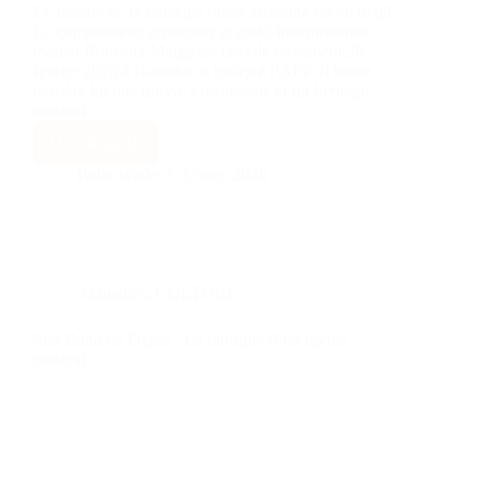
Le monde de la musique ouest-africaine est en deuil.
Le compositeur, arrangeur et multi-instrumentiste
malien Boncana Maïga est décédé ce samedi 28
février 2026 à Bamako, a indiqué l’AFP. Il laisse
derrière lui une œuvre foisonnante et un héritage
musical…
Lire la suite
Baba Wade
1 mars 2026
Actualités
,
CULTURE
Star Band de Dakar : La fabrique d’un mythe
musical