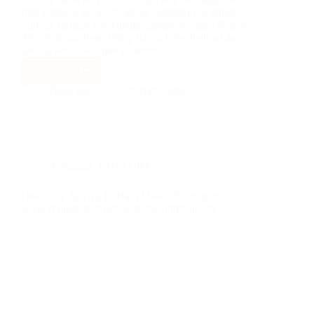
Ibra Kassé, a été un véritable laboratoire d’artistes.
Sous sa rigueur, des talents comme Youssou Ndour,
Thione Seck, Pape Djiby Ba ou Pape Fall ont appris
leur métier, tandis que de futurs…
Lire la suite
Baba Wade
23 février 2026
Actualités
,
CULTURE
Dakar : la Zawiya El Hadj Malick Sy, plus d’un
siècle d’histoire, entre dans une nouvelle ère