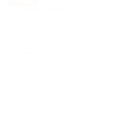
Lire la suite
Baba Wade
13 mai 2026
Actualités
,
CULTURE
45 ans après la disparition de Bob Marley : quel
héritage entre « We and him » !