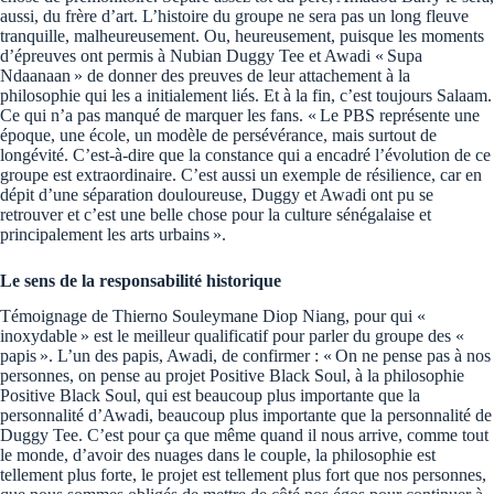
aussi, du frère d’art. L’histoire du groupe ne sera pas un long fleuve
tranquille, malheureusement. Ou, heureusement, puisque les moments
d’épreuves ont permis à Nubian Duggy Tee et Awadi « Supa
Ndaanaan » de donner des preuves de leur attachement à la
philosophie qui les a initialement liés. Et à la fin, c’est toujours Salaam.
Ce qui n’a pas manqué de marquer les fans. « Le PBS représente une
époque, une école, un modèle de persévérance, mais surtout de
longévité. C’est-à-dire que la constance qui a encadré l’évolution de ce
groupe est extraordinaire. C’est aussi un exemple de résilience, car en
dépit d’une séparation douloureuse, Duggy et Awadi ont pu se
retrouver et c’est une belle chose pour la culture sénégalaise et
principalement les arts urbains ».
Le sens de la responsabilité historique
Témoignage de Thierno Souleymane Diop Niang, pour qui «
inoxydable » est le meilleur qualificatif pour parler du groupe des «
papis ». L’un des papis, Awadi, de confirmer : « On ne pense pas à nos
personnes, on pense au projet Positive Black Soul, à la philosophie
Positive Black Soul, qui est beaucoup plus importante que la
personnalité d’Awadi, beaucoup plus importante que la personnalité de
Duggy Tee. C’est pour ça que même quand il nous arrive, comme tout
le monde, d’avoir des nuages dans le couple, la philosophie est
tellement plus forte, le projet est tellement plus fort que nos personnes,