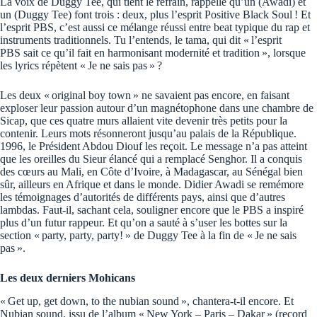
La voix de Duggy Tee, qui tient le refrain, rappelle qu’un (Awadi) et
un (Duggy Tee) font trois : deux, plus l’esprit Positive Black Soul ! Et
l’esprit PBS, c’est aussi ce mélange réussi entre beat typique du rap et
instruments traditionnels. Tu l’entends, le tama, qui dit « l’esprit
PBS sait ce qu’il fait en harmonisant modernité et tradition », lorsque
les lyrics répètent « Je ne sais pas » ?
Les deux « original boy town » ne savaient pas encore, en faisant
exploser leur passion autour d’un magnétophone dans une chambre de
Sicap, que ces quatre murs allaient vite devenir très petits pour la
contenir. Leurs mots résonneront jusqu’au palais de la République.
1996, le Président Abdou Diouf les reçoit. Le message n’a pas atteint
que les oreilles du Sieur élancé qui a remplacé Senghor. Il a conquis
des cœurs au Mali, en Côte d’Ivoire, à Madagascar, au Sénégal bien
sûr, ailleurs en Afrique et dans le monde. Didier Awadi se remémore
les témoignages d’autorités de différents pays, ainsi que d’autres
lambdas. Faut-il, sachant cela, souligner encore que le PBS a inspiré
plus d’un futur rappeur. Et qu’on a sauté à s’user les bottes sur la
section « party, party, party! » de Duggy Tee à la fin de « Je ne sais
pas ».
Les deux derniers Mohicans
« Get up, get down, to the nubian sound », chantera-t-il encore. Et
Nubian sound, issu de l’album « New York – Paris – Dakar » (record