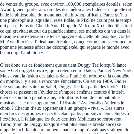
de ventes du groupe, avec environ 100.000 exemplaires écoulés, selon
Awadi), vient porter aux oreilles des mélomanes l’idée sur laquelle est
bâtie la philosophie du monument du hip-hop africain. Parce qu’il a
une philosophie à laquelle il reste fidèle, le PBS ne craint pas le temps
qui passe. Fans de Cheikh Anta Diop, de Malcolm X et attentifs à tout
ce qui gravitait autour du panafricanisme, ses membres ont vu dans la
musique une extension de leur engagement. Cette philosophie, confie
M. Awadi, « c’est l’idéal panafricain », conçu comme un sacerdoce, «
pour une jeunesse africaine décomplexée, qui regarde le monde avec
beaucoup d’ambition ».
C’est donc sur ce fondement que se tient Duggy Tee lorsqu’il lance
son « Get up, get down », qui a retenti entre Dakar, Paris et New York.
Mais avant la fusion des talents dans l’unité du groupe et la conquête
du monde, il y a eu la rencontre étincelante. On est en 1989, Didier
fête son anniversaire au Sahel, Duggy Tee fait partie des invités. Des
choses se passent et l’évidence s’impose : mêmes centres d’intérêt,
même aspiration panafricaine, le tout sous fond de compatibilité
musicale… le reste appartient à l’Histoire ! Avaient-ils d’ailleurs le
choix ? Chacun d’eux appartenait à un groupe « rival ». Les autres
membres des groupes respectifs étant partis poursuivre leurs études à
l’extérieur, il fallait que les deux derniers Mohicans se retrouvent.
Turbo (nom de Duggy lorsqu’il était plus dans le breakdance) se
rappelle : « Il fallait être un peu smart. Le rap n’avait pas vraiment de