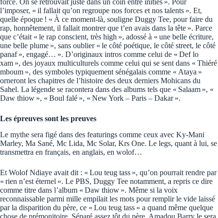
force. On se retrouvait juste dans un coin entre initiés ». Pour
l’imposer, « il fallait qu’on regroupe nos forces et nos talents ». Et,
quelle époque ! « À ce moment-là, souligne Duggy Tee, pour faire du
rap, honnêtement, il fallait montrer que t’en avais dans la tête ». Parce
que c’était « le rap conscient, très high », adossé à « une belle écriture,
une belle plume », sans oublier « le côté poétique, le côté street, le côté
panaf », engagé… ». D’originaux intros comme celui de « Def lo
xam », des joyaux multiculturels comme celui qui se sent dans « Thiéré
mboum », des symboles typiquement sénégalais comme « Ataya »
orneront les chapitres de l’histoire des deux derniers Mohicans du
Sahel. La légende se racontera dans des albums tels que « Salaam », «
Daw thiow », « Boul falé », « New York – Paris – Dakar ».
Les épreuves sont les preuves
Le mythe sera figé dans des featurings comme ceux avec Ky-Mani
Marley, Ma Sané, Mc Lida, Mc Solar, Krs One. Le legs, quant à lui, se
transmettra en français, en anglais, en wolof…
Et Wolof Ndiaye avait dit : « Lou teug tass », qu’on pourrait rendre par
« rien n’est éternel ». Le PBS, Duggy Tee notamment, a repris ce dire
comme titre dans l’album « Daw thiow ». Même si la voix
reconnaissable parmi mille empilait les mots pour remplir le vide laissé
par la disparition du père, ce « Lou teug tass » a quand même quelque
chose de prémonitoire. Séparé assez tôt du père, Amadou Barry le sera,