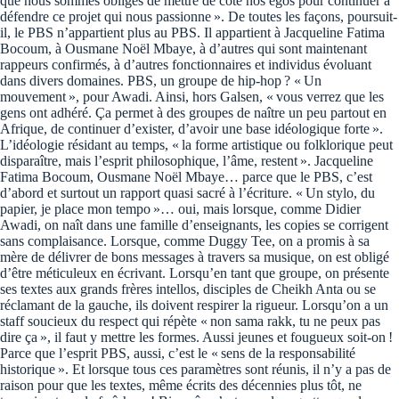
que nous sommes obligés de mettre de côté nos égos pour continuer à
défendre ce projet qui nous passionne ». De toutes les façons, poursuit-
il, le PBS n’appartient plus au PBS. Il appartient à Jacqueline Fatima
Bocoum, à Ousmane Noël Mbaye, à d’autres qui sont maintenant
rappeurs confirmés, à d’autres fonctionnaires et individus évoluant
dans divers domaines. PBS, un groupe de hip-hop ? « Un
mouvement », pour Awadi. Ainsi, hors Galsen, « vous verrez que les
gens ont adhéré. Ça permet à des groupes de naître un peu partout en
Afrique, de continuer d’exister, d’avoir une base idéologique forte ».
L’idéologie résidant au temps, « la forme artistique ou folklorique peut
disparaître, mais l’esprit philosophique, l’âme, restent ». Jacqueline
Fatima Bocoum, Ousmane Noël Mbaye… parce que le PBS, c’est
d’abord et surtout un rapport quasi sacré à l’écriture. « Un stylo, du
papier, je place mon tempo »… oui, mais lorsque, comme Didier
Awadi, on naît dans une famille d’enseignants, les copies se corrigent
sans complaisance. Lorsque, comme Duggy Tee, on a promis à sa
mère de délivrer de bons messages à travers sa musique, on est obligé
d’être méticuleux en écrivant. Lorsqu’en tant que groupe, on présente
ses textes aux grands frères intellos, disciples de Cheikh Anta ou se
réclamant de la gauche, ils doivent respirer la rigueur. Lorsqu’on a un
staff soucieux du respect qui répète « non sama rakk, tu ne peux pas
dire ça », il faut y mettre les formes. Aussi jeunes et fougueux soit-on !
Parce que l’esprit PBS, aussi, c’est le « sens de la responsabilité
historique ». Et lorsque tous ces paramètres sont réunis, il n’y a pas de
raison pour que les textes, même écrits des décennies plus tôt, ne