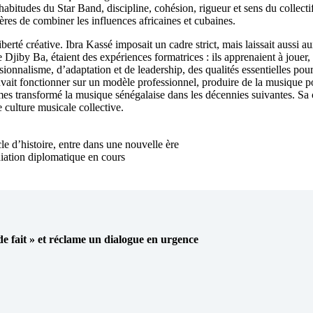
bitudes du Star Band, discipline, cohésion, rigueur et sens du collecti
es de combiner les influences africaines et cubaines.
erté créative. Ibra Kassé imposait un cadre strict, mais laissait aussi au
 Ba, étaient des expériences formatrices : ils apprenaient à jouer, éco
ionnalisme, d’adaptation et de leadership, des qualités essentielles pou
vait fonctionner sur un modèle professionnel, produire de la musique pop
ransformé la musique sénégalaise dans les décennies suivantes. Sa cont
e culture musicale collective.
e d’histoire, entre dans une nouvelle ère
ation diplomatique en cours
 de fait » et réclame un dialogue en urgence