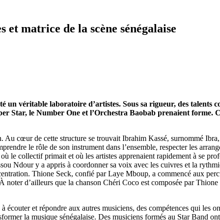
s et matrice de la scène sénégalaise
été un véritable laboratoire d’artistes. Sous sa rigueur, des tale
per Star, le Number One et l’Orchestra Baobab prenaient forme. Ce
. Au cœur de cette structure se trouvait Ibrahim Kassé, surnommé Ibra, d
rendre le rôle de son instrument dans l’ensemble, respecter les arrange
ù le collectif primait et où les artistes apprenaient rapidement à se prof
ou Ndour y a appris à coordonner sa voix avec les cuivres et la rythmiq
centration. Thione Seck, confié par Laye Mboup, a commencé aux percus
e. À noter d’ailleurs que la chanson Chéri Coco est composée par Thione
é à écouter et répondre aux autres musiciens, des compétences qui les on
nsformer la musique sénégalaise. Des musiciens formés au Star Band o