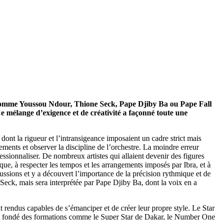
nts comme Youssou Ndour, Thione Seck, Pape Djiby Ba ou Pape Fall
 mélange d’exigence et de créativité a façonné toute une
ont la rigueur et l’intransigeance imposaient un cadre strict mais
ments et observer la discipline de l’orchestre. La moindre erreur
essionnaliser. De nombreux artistes qui allaient devenir des figures
ue, à respecter les tempos et les arrangements imposés par Ibra, et à
sions et y a découvert l’importance de la précision rythmique et de
 Seck, mais sera interprétée par Pape Djiby Ba, dont la voix en a
t rendus capables de s’émanciper et de créer leur propre style. Le Star
nt fondé des formations comme le Super Star de Dakar, le Number One