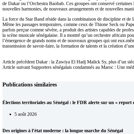
de Dakar ou l’Orchestra Baobab. Ces groupes ont conservé certaines ha
nouvelles harmonies, de nouveaux arrangements et de nouvelles manièr
La force du Star Band réside dans la combinaison de discipline et de lib
Même les passages temporaires, comme ceux de Thione Seck ou Pape Djiby
parfois perçue comme sévère, a produit des artistes capables de profess
la scène musicale sénégalaise. Il a montré qu’un orchestre africain pou
l’émergence de grands noms et de nouveaux groupes qui ont eux-mêmes t
transmission de savoir-faire, la formation de talents et la création d’un
Article
précédent
Dakar : la Zawiya El Hadj Malick Sy, plus d’un siècl
Article
suivant
Supporters sénégalais condamnés au Maroc : Une médi
Publications similaires
Élections territoriales au Sénégal : le FDR alerte sur un « report
5 août 2026
Des origines à l’état moderne : la longue marche du Sénégal