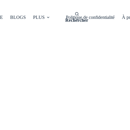
E
BLOGS
PLUS
Politique de confidentialité
À p
Rechercher