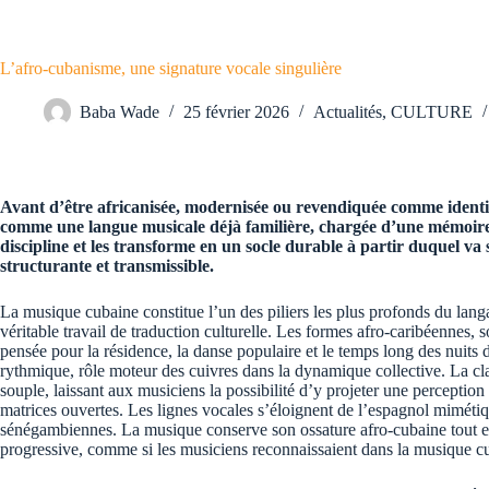
L’afro-cubanisme, une signature vocale singulière
Baba Wade
25 février 2026
Actualités
,
CULTURE
Avant d’être africanisée, modernisée ou revendiquée comme identit
comme une langue musicale déjà familière, chargée d’une mémoire di
discipline et les transforme en un socle durable à partir duquel 
structurante et transmissible.
La musique cubaine constitue l’un des piliers les plus profonds du la
véritable travail de traduction culturelle. Les formes afro-caribéennes,
pensée pour la résidence, la danse populaire et le temps long des nuits
rythmique, rôle moteur des cuivres dans la dynamique collective. La cl
souple, laissant aux musiciens la possibilité d’y projeter une perception
matrices ouvertes. Les lignes vocales s’éloignent de l’espagnol mimétiq
sénégambiennes. La musique conserve son ossature afro-cubaine tout en g
progressive, comme si les musiciens reconnaissaient dans la musique cuba