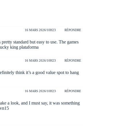
16 MARS 2026/10H23
RÉPONDRE
s pretty standard but easy to use. The games
lucky king plataforma
16 MARS 2026/10H23
RÉPONDRE
efinitely think it’s a good value spot to hang
16 MARS 2026/10H23
RÉPONDRE
take a look, and I must say, it was something
vn15