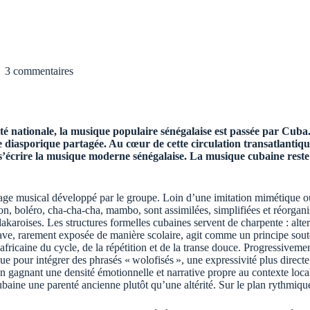
3 commentaires
é nationale, la musique populaire sénégalaise est passée par Cuba.
asporique partagée. Au cœur de cette circulation transatlantique, l
va s’écrire la musique moderne sénégalaise. La musique cubaine res
ngage musical développé par le groupe. Loin d’une imitation mimétique 
 son, boléro, cha-cha-cha, mambo, sont assimilées, simplifiées et réorga
 dakaroises. Les structures formelles cubaines servent de charpente : a
ave, rarement exposée de manière scolaire, agit comme un principe soute
 africaine du cycle, de la répétition et de la transe douce. Progressivem
ue pour intégrer des phrasés « wolofisés », une expressivité plus direct
agnant une densité émotionnelle et narrative propre au contexte local. 
ine une parenté ancienne plutôt qu’une altérité. Sur le plan rythmique, l