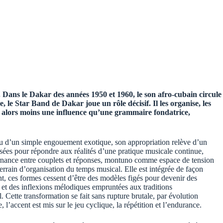
 Dans le Dakar des années 1950 et 1960, le son afro-cubain circule
e Star Band de Dakar joue un rôle décisif. Il les organise, les
te alors moins une influence qu’une grammaire fondatrice,
ou d’un simple engouement exotique, son appropriation relève d’un
nisées pour répondre aux réalités d’une pratique musicale continue,
lternance entre couplets et réponses, montuno comme espace de tension
rrain d’organisation du temps musical. Elle est intégrée de façon
ent, ces formes cessent d’être des modèles figés pour devenir des
e et des inflexions mélodiques empruntées aux traditions
Cette transformation se fait sans rupture brutale, par évolution
’accent est mis sur le jeu cyclique, la répétition et l’endurance.