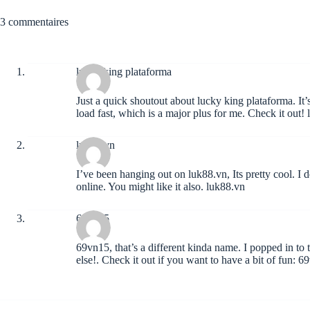
3 commentaires
lucky king plataforma
Just a quick shoutout about lucky king plataforma. It’
load fast, which is a major plus for me. Check it out!
luk88.vn
I’ve been hanging out on luk88.vn, Its pretty cool. I d
online. You might like it also.
luk88.vn
69vn15
69vn15, that’s a different kinda name. I popped in to 
else!. Check it out if you want to have a bit of fun:
69