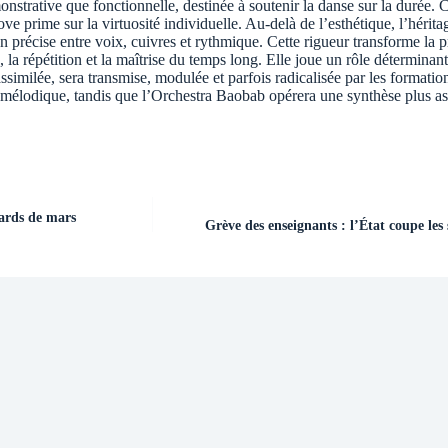
strative que fonctionnelle, destinée à soutenir la danse sur la durée. C
 prime sur la virtuosité individuelle. Au-delà de l’esthétique, l’héritag
on précise entre voix, cuivres et rythmique. Cette rigueur transforme la 
, la répétition et la maîtrise du temps long. Elle joue un rôle déterminan
imilée, sera transmise, modulée et parfois radicalisée par les formatio
mélodique, tandis que l’Orchestra Baobab opérera une synthèse plus assu
iards de mars
Grève des enseignants : l’État coupe les 