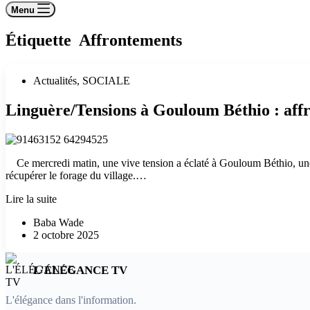
Menu
Étiquette
Affrontements
Actualités
,
SOCIALE
Linguère/Tensions à Gouloum Béthio : affr
Ce mercredi matin, une vive tension a éclaté à Gouloum Béthio, une 
récupérer le forage du village.…
Linguère/Tensions
Lire la suite
à
Baba Wade
Gouloum
2 octobre 2025
Béthio
:
affrontements
L'ÉLÉGANCE TV
entre
populations
et
L'élégance dans l'information.