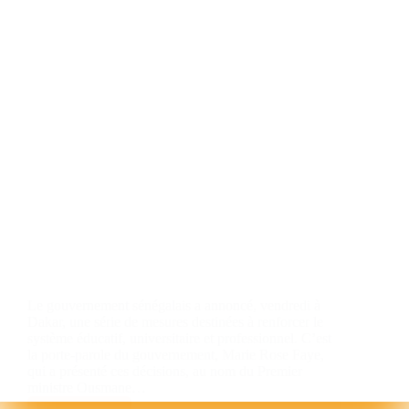
Le gouvernement sénégalais a annoncé, vendredi à
Dakar, une série de mesures destinées à renforcer le
système éducatif, universitaire et professionnel. C’est
la porte-parole du gouvernement, Marie Rose Faye,
qui a présenté ces décisions, au nom du Premier
ministre Ousmane…