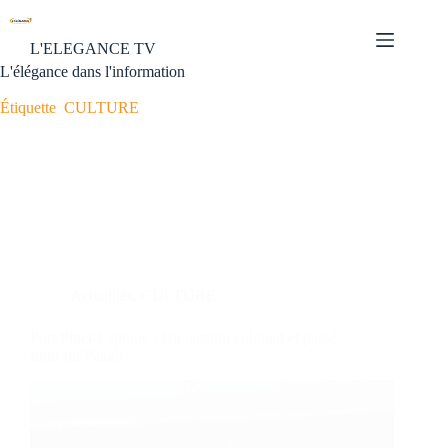
L'ELEGANCE TV
L'élégance dans l'information
Étiquette
CULTURE
Actualités
,
CULTURE
Fort Pinet-Laprade : Un bastion colonial et passé-
futur du Pakao