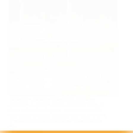
Sur les rives du fleuve Casamance, à quelques
encablures du Marché central de Sédhiou (Sud), se
dresse le Fort Pinet-Laprade, un monument oublié
mais chargé d’histoire. Construit entre 1838 et 1844,
ce bastion, bien plus qu’un simple édifice militaire,
est…