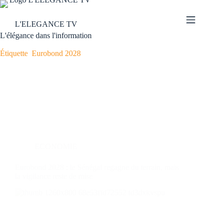
L'ELEGANCE TV
L'élégance dans l'information
Étiquette
Eurobond 2028
ECONOMIE
Eurobond 2028 : le Sénégal regagne du terrain, mais
la vigilance reste de mise