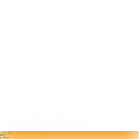
Eurobond 2028 : le Sénégal regagne du terrain, mais
la vigilance reste de mise L’Eurobond 2028 du
Sénégal a connu le 3 octobre 2025 une forte
progression, gagnant 3,24 % en une séance et
retrouvant 90,15. Cette évolution traduit un…
Lire la suite