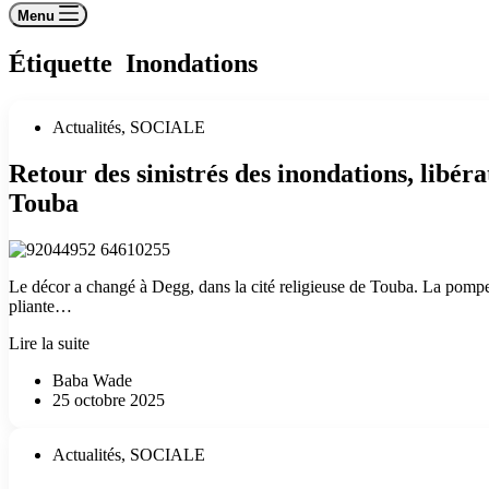
Menu
Étiquette
Inondations
Actualités
,
SOCIALE
Retour des sinistrés des inondations, libéra
Touba
Le décor a changé à Degg, dans la cité religieuse de Touba. La pompe 
pliante…
Retour
Lire la suite
des
Baba Wade
sinistrés
25 octobre 2025
des
inondations,
libération
Actualités
,
SOCIALE
des
artères