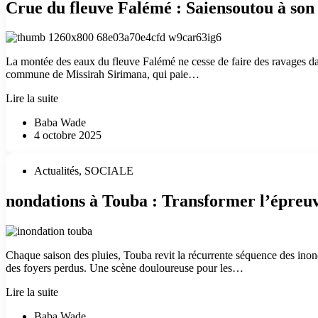
Crue du fleuve Falémé : Saiensoutou à son 
:
les
services
de
l’État
La montée des eaux du fleuve Falémé ne cesse de faire des ravages dans
s’attaquent
commune de Missirah Sirimana, qui paie…
aux
dernières
Crue
Lire la suite
poches
du
de
Baba Wade
fleuve
résistance
4 octobre 2025
Falémé
à
:
Touba
Saiensoutou
Actualités
,
SOCIALE
à
son
nondations à Touba : Transformer l’épreu
tour
frappé,
les
populations
en
Chaque saison des pluies, Touba revit la récurrente séquence des inonda
détresse
des foyers perdus. Une scène douloureuse pour les…
nondations
Lire la suite
à
Baba Wade
Touba