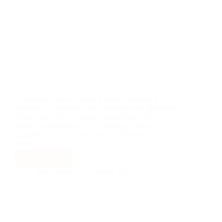
La diaspora met en jambe la petite catégorie à
kaolack La Diaspora, sous l’impulsion de Monsieur
Abasse Barro et de l’artiste panafricain NEEGA
MASS, ambassadeur du FC Solidaire Paris-Est, a
organisé un tournoi de football à destination de la
petite…
Lire la suite
Baba Wade
15 octobre 2025