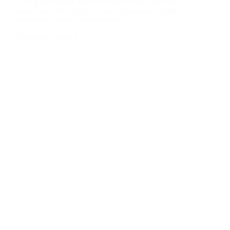
150 kg de chanvre saisis à Djinack Bara : un trafic
digne d’un film d’action, entre arrestations, révolte
villageoise et fuite spectaculaire