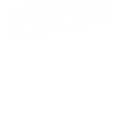
Actualités
,
BLOGS
,
POLITIQUE
,
SPORT
Baye Khalifa Niass montre les kaolackois la voie de
leur futur maire