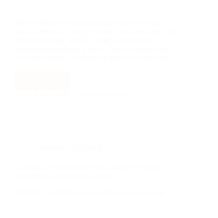
Mame Mohamed Niass dit Baye Khalifa fils du
khalife général de la Fayda nonce sa candidature aux
élections locales de 2027. Il déclare que son
engagement politique s’inscrit dans un devoir moral
et citoyen destiné à redonner espoir aux kaolackois.
…
Lire la suite
Baba Wade
8 octobre 2025
Actualités
,
SOCIALE
Kaolack : Effondrement d’une dalle d’immeuble,
deux morts et sept blessés graves