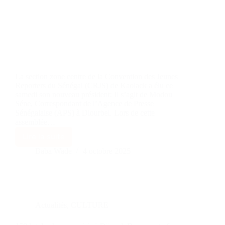
La section zone centre de la Convention des Jeunes
Reporters du Sénégal (CRJS) de Kaolack a élu ce
samedi son nouveau président: Il s’agit de Modou
Séne, Correspondant de l’Agence de Presse
Sénégalaise (APS) à Diourbel. Lors de cette
assemblée…
Lire la suite
Baba Wade
4 octobre 2025
Actualités
,
CULTURE