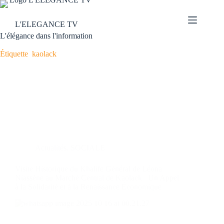
L'ELEGANCE TV
L'élégance dans l'information
Étiquette
kaolack
Actualités
,
SOCIALE
Visite Historique du Khalife Général de Léona
Niassène au Marché Central de Kaolack : Un Appel
à la Solidarité et à la Renaissance Économique