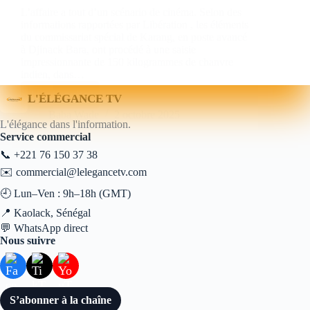
L’affaire a tout d’un scénario de cinéma. Selon des
informations rapportées par Libération , les éléments
du commissariat spécial de Karang, en poste avancé
à Djinack Bara, ont procédé à une saisie
impressionnante de 150 kilogrammes de chanvre
indien, dans…
Lire la suite
L'ÉLÉGANCE TV
Baba Wade
2 octobre 2025
L'élégance dans l'information.
Service commercial
📞
+221 76 150 37 38
✉️
commercial@lelegancetv.com
🕘 Lun–Ven : 9h–18h (GMT)
📍 Kaolack, Sénégal
💬
WhatsApp direct
Nous suivre
S’abonner à la chaîne