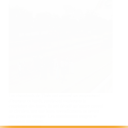
Les cheminots de Thiès ont entamé un mouvement
d’humeur ce lundi, paralysant totalement la
circulation des trains. Ils ont décidé qu’aucun convoi
ne circulera tant que leurs revendications ne seront
pas prises en compte. Les manifestants exigent le
paiement immédiat…