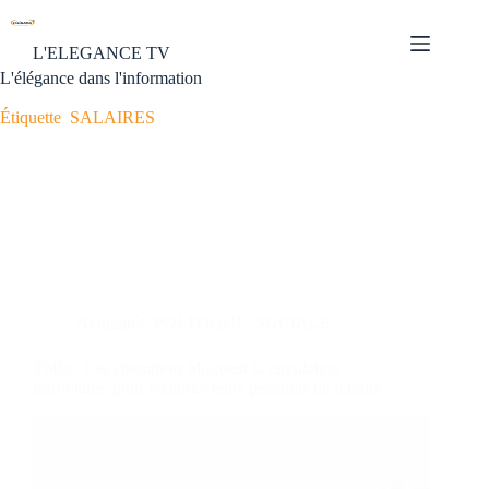
L'ELEGANCE TV
L'élégance dans l'information
Étiquette
SALAIRES
Actualités
,
POLITIQUE
,
SOCIALE
Thiès : Les cheminots bloquent la circulation
ferroviaire, pour réclamer leurs pensions de retraite