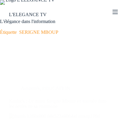
L'ELEGANCE TV
L'élégance dans l'information
Étiquette
SERIGNE MBOUP
Actualités
,
EDUCATION
Kaolack : Le maire Serigne Mboup en tournée dans
les écoles de sa commune