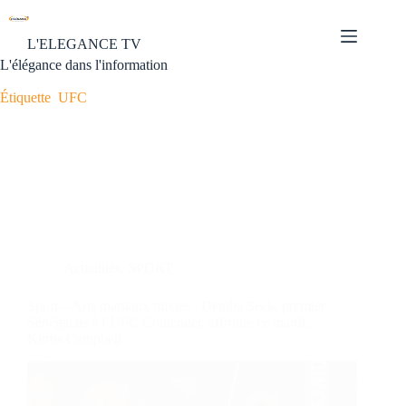
L'ELEGANCE TV
L'élégance dans l'information
Étiquette
UFC
Actualités
,
SPORT
Sport – Arts martiaux mixtes : Demba Seck, premier
Sénégalais à l’UFC Contender, affronte ce mardi,
Kurtis Campbell