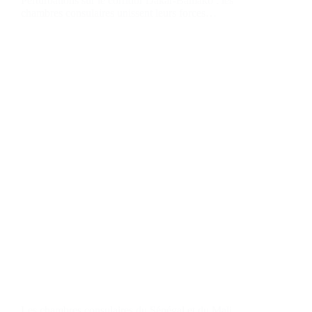
Perturbations sur le corridor Dakar-Bamako : les
chambres consulaires unissent leurs forces…
Les chambres consulaires du Sénégal et du Mali