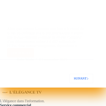
Alors que certains Gabonais font face à la cherté de
la vie, au chômage et à la précarité sociale, l’affaire
dite Bongo-Valentin continue de révéler l’ampleur
d’un détournement estimé à 4 402 milliards de
FCFA. Une somme vertigineuse, équivalente à…
Lire la suite
Baba Wade
13 novembre 2025
SUIVANT
L'ÉLÉGANCE TV
L'élégance dans l'information.
Service commercial