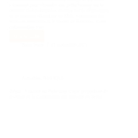
s’unissent pour répondre aux perturbations sur le
corridor Dakar-Bamako, causées par la dégradation
de la situation sécuritaire au Mali, notamment les
menaces terroristes et le blocus de Bamako . Cette
collaboration vise…
Lire la suite
Baba Wade
21 novembre 2025
Actualités
,
AFRIQUE
Bénin : Examen au Parlement d’une proposition de
révision de la Constitution qui instaure un Sénat