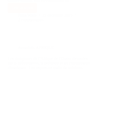
Guinée-Bissau, tout en contribuant au…
Lire la suite
Baba Wade
22 décembre 2025
2 commentaires
Actualités
,
AFRIQUE
Les mangroves de l’Afrique de l’Ouest menacées
par la déforestation, la pollution et les changements
climatiques : Les experts en quête de solutions