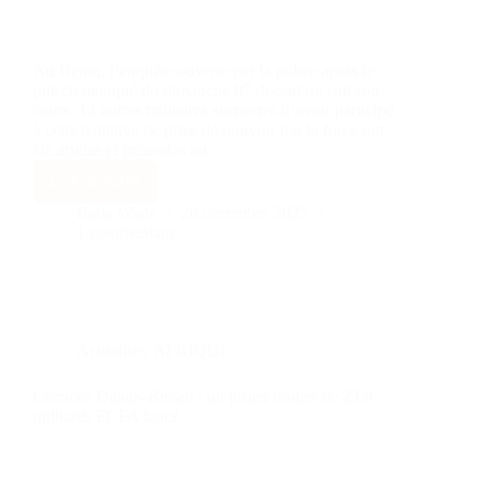
Au Bénin, l’enquête ouverte par la police après le
putsch manqué du dimanche 07 décembre suit son
cours. 14 autres militaires suspectés d’avoir participé
à cette tentative de prise de pouvoir par la force ont
été arrêtés et présentés au…
Lire la suite
Baba Wade
26 décembre 2025
1 commentaire
Actualités
,
AFRIQUE
Corridor Dakar–Bissau : un projet routier de 23,8
milliards FCFA lancé