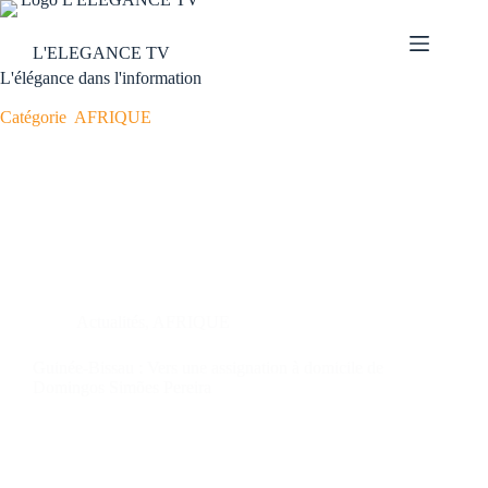
L'ELEGANCE TV
L'élégance dans l'information
Catégorie
AFRIQUE
Actualités
,
AFRIQUE
Guinée-Bissau : Vers une assignation à domicile de
Domingos Simões Pereira