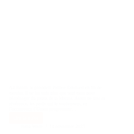
Au Bénin, le président Patrice Talon est en fin de
mandat. Il ne lui reste plus que sept mois pour
déménager du palais de la Marina. Avant de tirer sa
révérence, les partis qui le soutiennent, en
l’occurrence l’Union progressiste…
Lire la suite
Baba Wade
14 novembre 2025