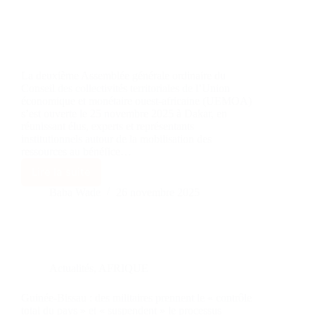
La deuxième Assemblée générale ordinaire du
Conseil des collectivités territoriales de l’Union
économique et monétaire ouest-africaine (UEMOA)
s’est ouverte le 25 novembre 2025 à Dakar, en
réunissant élus, experts et représentants
institutionnels autour de la mobilisation des
ressources au bénéfice…
Lire la suite
Baba Wade
26 novembre 2025
Actualités
,
AFRIQUE
Guinée-Bissau : des militaires prennent le « contrôle
total du pays » et « suspendent » le processus