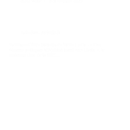
Baba Wade
26 novembre 2025
Actualités
,
AFRIQUE
Sacrifices d’êtres humains en Sierra Leone : « Des
hommes politiques sénégalais parmi mes clients », le
reportage choc de la BBC…