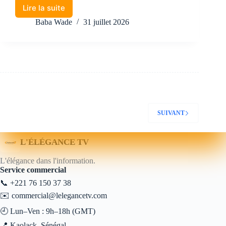
Lire la suite
Baba Wade
31 juillet 2026
SUIVANT
L'ÉLÉGANCE TV
L'élégance dans l'information.
Service commercial
📞
+221 76 150 37 38
✉️
commercial@lelegancetv.com
🕘 Lun–Ven : 9h–18h (GMT)
📍 Kaolack, Sénégal