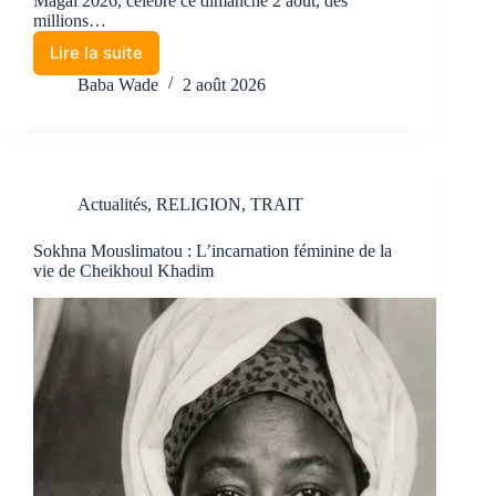
Magal 2026, célébré ce dimanche 2 août, des
millions…
Lire la suite
Baba Wade
2 août 2026
Actualités
,
RELIGION
,
TRAIT
Sokhna Mouslimatou : L’incarnation féminine de la
vie de Cheikhoul Khadim