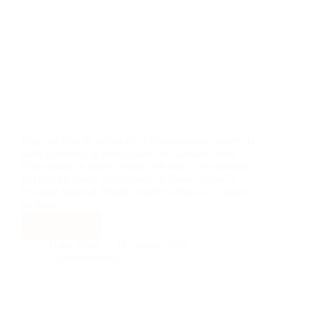
Dans un élan de solidarité et d’engagement envers la
santé publique, la municipalité de Kaolack, sous
l’impulsion du maire Serigne Mboup, a récemment
fait don de quatre climatiseurs de haute qualité à
l’hôpital régional Elhadji Ibrahima Niasse. L’adjoint
au maire…
Lire la suite
Baba Wade
16 janvier 2026
5 commentaires