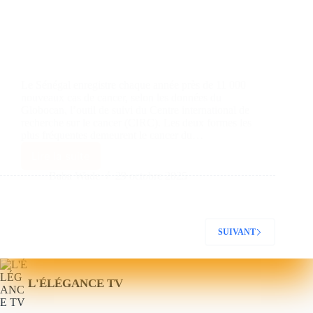
Le Sénégal enregistre chaque année près de 11 000
nouveaux cas de cancer, selon les données du
Globocan, l’outil de suivi du Centre international de
recherche sur le cancer (CIRC). Les deux formes les
plus fréquentes demeurent le cancer du…
Lire la suite
Baba Wade
29 octobre 2025
SUIVANT
L'ÉLÉGANCE TV