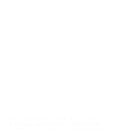
Ce vendredi, l’Établissement Public de Santé (EPS)
de Touba Ndamatou a célébré la Journée mondiale
du diabète avec des dépistages gratuits et des ateliers