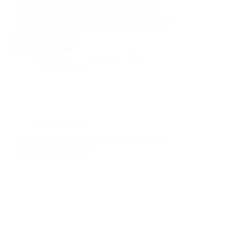
d’alarme glaçant sur les produits utilisés dans
l’éclaircissement dentaire. Derrière des gestes
présentés comme simples et esthétiques se cachent
des substances chimiques puissantes, peroxyde…
Lire la suite
Baba Wade
24 décembre 2025
2 commentaires
Actualités
,
Santé
La césarienne au Sénégal : Entre soin vital et la
crainte d’être stigmatisé