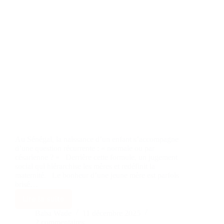
Au Sénégal, la naissance d’un enfant s’accompagne
d’une question récurrente : « normale ou par
césarienne ? » Derrière cette formule, un jugement
social qui hiérarchise les mères et redéfinit la
maternité. Le bonheur d’une jeune mère est parfois
brisé…
Lire la suite
Baba Wade
11 décembre 2025
2 commentaires