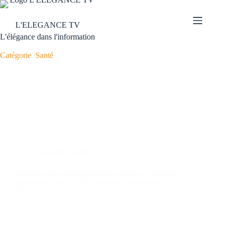
L'ELEGANCE TV
L'élégance dans l'information
Catégorie
Santé
Actualités
,
Santé
Renforcement des dispositifs de prise en charge des
personnes âgées de 50 ans et plus vivant avec le
VIH