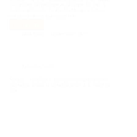
d’éducation thérapeutique et diététique. Le chef de
l’unité diabétologie, Dr Khadim Mbaye, a indiqué
que 7 000 patients diabétiques ont…
Lire la suite
Baba Wade
14 novembre 2025
Actualités
,
Santé
Kaolack – Épidémies : La région enregistre plus de
300 cas de dengue et 10 cas de fièvre de la Vallée du
Rift