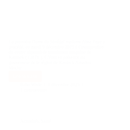
La première Dame du Sénégal madame Absa Faye a
procédé, ce mardi 9 décembre 2025 à l’inauguration
du centre régional de transfusion sanguine de
Kaolack ( CRTS ). C’était en présence du
gouverneur de la région de Kaolack Amadou
Moctar…
Lire la suite
Baba Wade
9 décembre 2025
1 commentaire
Actualités
,
Santé