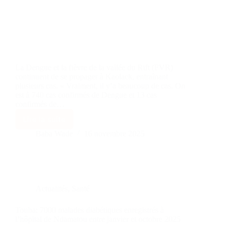
La Dengue et la fièvre de la vallée du Rift (FVR)
continuent de se propager à Kaolack, entraînant
plusieurs cas. « Vraiment, il y’a beaucoup de cas. On
est à 740 cas confirmés de Dengue et 13 cas
confirmés de…
Lire la suite
Baba Wade
16 novembre 2025
Actualités
,
Santé
Touba: 7000 malades diabétiques enregistrés à
l’hôpital de Ndamatou entre janvier et octobre 2025