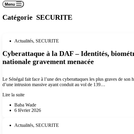
Menu
Catégorie
SECURITE
Actualités
,
SECURITE
Cyberattaque à la DAF – Identités, biométri
nationale gravement menacée
Le Sénégal fait face à l’une des cyberattaques les plus graves de son 
d’une intrusion massive ayant conduit au vol de 139…
Cyberattaque
Lire la suite
à
Baba Wade
la
6 février 2026
DAF
–
Identités,
Actualités
,
SECURITE
biométrie,
élections