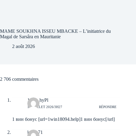
MAME SOUKHNA ISSEU MBACKE – L’initiatrice du
Magal de Sarsâra en Mauritanie
2 août 2026
2 706 commentaires
1win_hyPl
13 JUILLET 2026/3H27
RÉPONDRE
1 вин бонус [url=1win18094.help]1 вин бонус[/url]
karan71