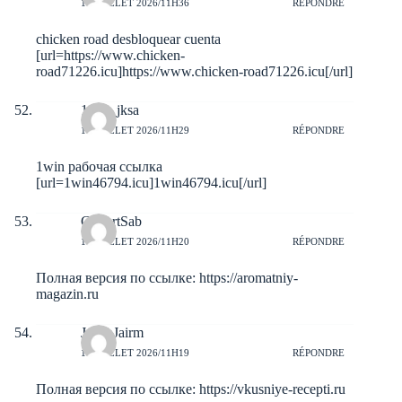
10 JUILLET 2026/11H36
RÉPONDRE
chicken road desbloquear cuenta
[url=https://www.chicken-
road71226.icu]https://www.chicken-road71226.icu[/url]
1win_jksa
10 JUILLET 2026/11H29
RÉPONDRE
1win рабочая ссылка
[url=1win46794.icu]1win46794.icu[/url]
GilbertSab
10 JUILLET 2026/11H20
RÉPONDRE
Полная версия по ссылке:
https://aromatniy-
magazin.ru
JacobJairm
10 JUILLET 2026/11H19
RÉPONDRE
Полная версия по ссылке:
https://vkusniye-recepti.ru