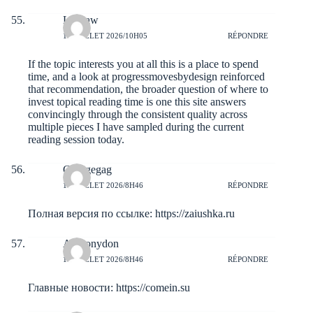
Leebaw
10 JUILLET 2026/10H05
RÉPONDRE
If the topic interests you at all this is a place to spend
time, and a look at
progressmovesbydesign
reinforced
that recommendation, the broader question of where to
invest topical reading time is one this site answers
convincingly through the consistent quality across
multiple pieces I have sampled during the current
reading session today.
Georgegag
10 JUILLET 2026/8H46
RÉPONDRE
Полная версия по ссылке:
https://zaiushka.ru
Anthonydon
10 JUILLET 2026/8H46
RÉPONDRE
Главные новости:
https://comein.su