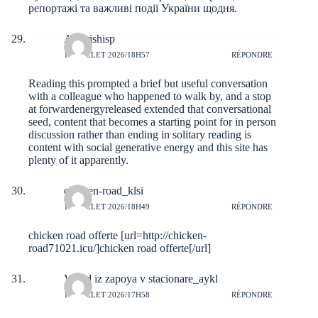
репортажі та важливі події України щодня.
Amarishisp
10 JUILLET 2026/18H57
RÉPONDRE
Reading this prompted a brief but useful conversation
with a colleague who happened to walk by, and a stop
at
forwardenergyreleased
extended that conversational
seed, content that becomes a starting point for in person
discussion rather than ending in solitary reading is
content with social generative energy and this site has
plenty of it apparently.
chicken-road_klsi
10 JUILLET 2026/18H49
RÉPONDRE
chicken road offerte [url=http://chicken-
road71021.icu/]chicken road offerte[/url]
Vivod iz zapoya v stacionare_aykl
10 JUILLET 2026/17H58
RÉPONDRE