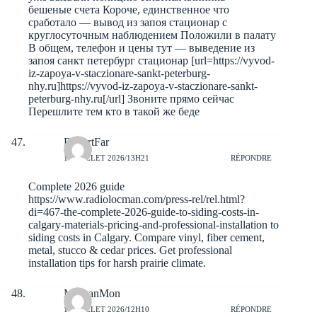
бешеные счета Короче, единственное что
сработало — вывод из запоя стационар с
круглосуточным наблюдением Положили в палату
В общем, телефон и цены тут — выведение из
запоя санкт петербург стационар [url=https://vyvod-
iz-zapoya-v-staczionare-sankt-peterburg-
nhy.ru]https://vyvod-iz-zapoya-v-staczionare-sankt-
peterburg-nhy.ru[/url] Звоните прямо сейчас
Перешлите тем кто в такой же беде
RobertFar
10 JUILLET 2026/13H21
RÉPONDRE
Complete 2026 guide
https://www.radiolocman.com/press-rel/rel.html?
di=467-the-complete-2026-guide-to-siding-costs-in-
calgary-materials-pricing-and-professional-installation
to
siding costs in Calgary. Compare vinyl, fiber cement,
metal, stucco & cedar prices. Get professional
installation tips for harsh prairie climate.
MorganMon
10 JUILLET 2026/12H10
RÉPONDRE