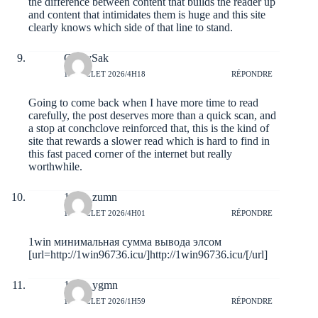
the difference between content that builds the reader up
and content that intimidates them is huge and this site
clearly knows which side of that line to stand.
CaseySak
11 JUILLET 2026/4H18
RÉPONDRE
Going to come back when I have more time to read
carefully, the post deserves more than a quick scan, and
a stop at
conchclove
reinforced that, this is the kind of
site that rewards a slower read which is hard to find in
this fast paced corner of the internet but really
worthwhile.
1win_zumn
11 JUILLET 2026/4H01
RÉPONDRE
1win минимальная сумма вывода элсом
[url=http://1win96736.icu/]http://1win96736.icu/[/url]
1win_ygmn
11 JUILLET 2026/1H59
RÉPONDRE