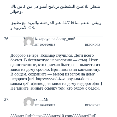
ينتظر اللاعبين النشطين برنامج أسبوعي من كاش باك
وجوائز.
ويبقى الدعم متاحًا 24/7 عبر الدردشة والبريد مع تطبيق
لأندرويد و iOS.
Vivod iz zapoya na domy_mnSi
10 JUILLET 2026/20H18
RÉPONDRE
Доброго вечера. Кошмар случился. Дети всего
боятся. В бесплатную наркологию — стыд. Итог,
единственные, кто приехал быстро — вывести из
запоя на дому срочно. Врач поставил капельницу.
В общем, сохраните — вывод из запоя на дому
недорого [url=https://vyvod-iz-zapoya-na-domu-
samara-qzf.ru]вывод из запоя на дому недорого[/url]
Не тяните. Киньте ссылку тем, кто рядом с бедой.
888starz_nuMr
10 JUILLET 2026/19H22
RÉPONDRE
888starz [url=https://888starzs10.com/]888starz[/url]