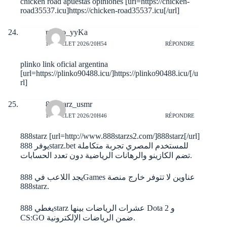
chicken road apuestas opiniones [url=https://chicken-
road35537.icu]https://chicken-road35537.icu[/url]
plinko_yyKa
10 JUILLET 2026/20H54
RÉPONDRE
plinko link oficial argentina
[url=https://plinko90488.icu/]https://plinko90488.icu/[/u
rl]
888starz_usmr
10 JUILLET 2026/20H46
RÉPONDRE
888starz [url=http://www.888starzs2.com/]888starz[/url]
يوفر 888starz.bet للمستخدم المصري تجربة متكاملة
تضم الكازينو والرهانات الرياضية دون تعدد الحسابات.
يجد اللاعب في 888Games عناوين لا تتوفر خارج منصة
888starz.
يغطي 888starz عشرات الرياضات بينها Dota 2 و
CS:GO ضمن الرياضات الإلكترونية.