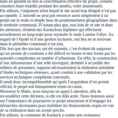
mais ne garantit en rien la concrétisation effective du projet, certains
chantiers étant retardés pendant des années, voire abandonnés.
Par ailleurs, l’argument selon lequel le site serait trop éloigné n’est pas
acceptable. L’autorité ne peut pas renoncer aussi simplement à un
projet sur la seule et simple base du positionnement géographique dans
le territoire communal. D’autant plus que, non loin de ce site et dans
les alentours, résident des Kaolackois légitimes qui effectuent
actuellement un long trajet pour rejoindre le stade Lamine Giéye. Au
regard de l’équité et d’une gestion inclusive, nul lieu ne se trouvant
dans le périmètre communal n’est loin.
Dès lors que des travaux ont été entamés, c’est évident de supposer
qu’un permis de construire a été délivré en bonne et due forme par les
autorités compétentes en matière d’urbanisme. En effet, la construction
d’une infrastructure d’une telle envergure, destinée à accueillir des
milliers de personnes, suppose nécessairement la réalisation préalable
d’études techniques sérieuses, ayant conduit à une validation par les
services techniques compétents concernés.
Il serait donc incompréhensible qu’après l’acquisition d’un permis
officiel, le projet soit brusquement remis en cause.
Monsieur le Maire, nous lançons un appel à attention, afin de
reconsidérer cette décision, si elle est déjà actée. Nous insistons aussi
sur l’importance de poursuivre ce projet structurant et d’engager les
démarches nécessaires pour mobiliser les financements requis en vue
de sa réalisation dans un avenir proche.
Par ailleurs, la commune de Kaolack a connu une croissance