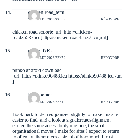
chicken-road_temi
10 JUILLET 2026/22H52
RÉPONDRE
chicken road soporte [url=http://chicken-
road35537.icu]http://chicken-road35537.icu[/url]
plinko_fxKa
10 JUILLET 2026/22H52
RÉPONDRE
plinko android download
[url=https://plinko90488.icu]https://plinko90488.icu[/url
]
Blakepomen
10 JUILLET 2026/22H19
RÉPONDRE
Bookmark folder reorganised slightly to make this site
easier to find, and a look at
signalcreatesalignment
earned the same accessibility upgrade, the small
organisational moves I make for sites I expect to return
to often are themselves a signal of how much I trust