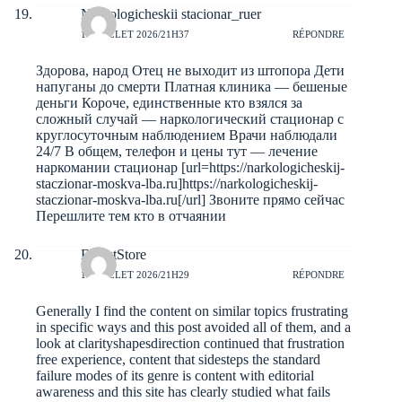
Narkologicheskii stacionar_ruer
10 JUILLET 2026/21H37
RÉPONDRE
Здорова, народ Отец не выходит из штопора Дети
напуганы до смерти Платная клиника — бешеные
деньги Короче, единственные кто взялся за
сложный случай — наркологический стационар с
круглосуточным наблюдением Врачи наблюдали
24/7 В общем, телефон и цены тут — лечение
наркомании стационар [url=https://narkologicheskij-
staczionar-moskva-lba.ru]https://narkologicheskij-
staczionar-moskva-lba.ru[/url] Звоните прямо сейчас
Перешлите тем кто в отчаянии
ErnestStore
10 JUILLET 2026/21H29
RÉPONDRE
Generally I find the content on similar topics frustrating
in specific ways and this post avoided all of them, and a
look at
clarityshapesdirection
continued that frustration
free experience, content that sidesteps the standard
failure modes of its genre is content with editorial
awareness and this site has clearly studied what fails