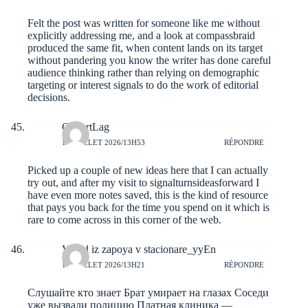
Felt the post was written for someone like me without
explicitly addressing me, and a look at
compassbraid
produced the same fit, when content lands on its target
without pandering you know the writer has done careful
audience thinking rather than relying on demographic
targeting or interest signals to do the work of editorial
decisions.
GilbertLag
10 JUILLET 2026/13H53
RÉPONDRE
Picked up a couple of new ideas here that I can actually
try out, and after my visit to
signalturnsideasforward
I
have even more notes saved, this is the kind of resource
that pays you back for the time you spend on it which is
rare to come across in this corner of the web.
Vivod iz zapoya v stacionare_yyEn
10 JUILLET 2026/13H21
RÉPONDRE
Слушайте кто знает Брат умирает на глазах Соседи
уже вызвали полицию Платная клиника —