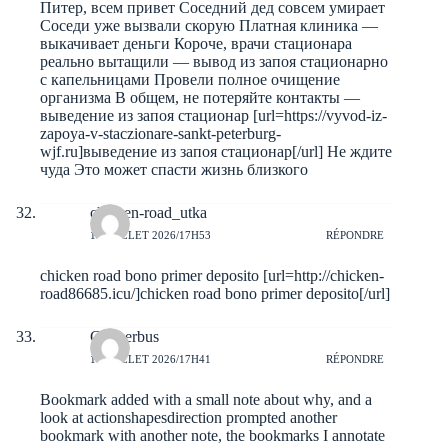
Питер, всем привет Соседний дед совсем умирает
Соседи уже вызвали скорую Платная клиника —
выкачивает деньги Короче, врачи стационара
реально вытащили — вывод из запоя стационарно
с капельницами Провели полное очищение
организма В общем, не потеряйте контакты —
выведение из запоя стационар [url=https://vyvod-iz-
zapoya-v-staczionare-sankt-peterburg-
wjf.ru]выведение из запоя стационар[/url] Не ждите
чуда Это может спасти жизнь близкого
chicken-road_utka
10 JUILLET 2026/17H53
RÉPONDRE
chicken road bono primer deposito [url=http://chicken-
road86685.icu/]chicken road bono primer deposito[/url]
Connerbus
10 JUILLET 2026/17H41
RÉPONDRE
Bookmark added with a small note about why, and a
look at
actionshapesdirection
prompted another
bookmark with another note, the bookmarks I annotate