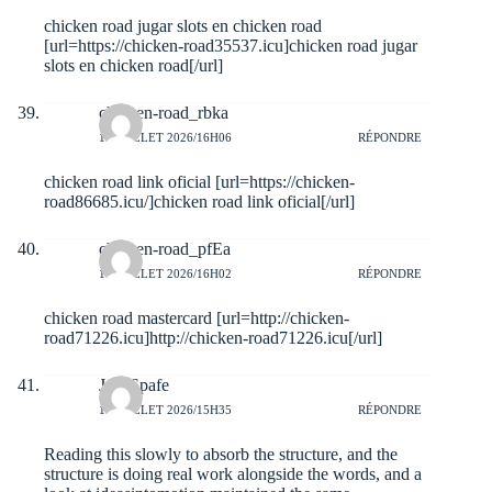
chicken road jugar slots en chicken road
[url=https://chicken-road35537.icu]chicken road jugar
slots en chicken road[/url]
chicken-road_rbka
10 JUILLET 2026/16H06
RÉPONDRE
chicken road link oficial [url=https://chicken-
road86685.icu/]chicken road link oficial[/url]
chicken-road_pfEa
10 JUILLET 2026/16H02
RÉPONDRE
chicken road mastercard [url=http://chicken-
road71226.icu]http://chicken-road71226.icu[/url]
JakeSpafe
10 JUILLET 2026/15H35
RÉPONDRE
Reading this slowly to absorb the structure, and the
structure is doing real work alongside the words, and a