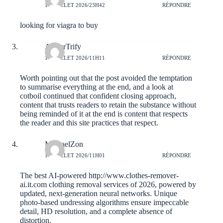
11 JUILLET 2026/23H42
RÉPONDRE
looking for viagra to buy
ArthurTrify
11 JUILLET 2026/11H11
RÉPONDRE
Worth pointing out that the post avoided the temptation
to summarise everything at the end, and a look at
cotboil
continued that confident closing approach,
content that trusts readers to retain the substance without
being reminded of it at the end is content that respects
the reader and this site practices that respect.
MichaelZon
11 JUILLET 2026/11H01
RÉPONDRE
The best AI-powered
http://www.clothes-remover-
ai.it.com
clothing removal services of 2026, powered by
updated, next-generation neural networks. Unique
photo-based undressing algorithms ensure impeccable
detail, HD resolution, and a complete absence of
distortion.