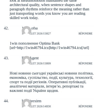
look at
ideasintomotion
maintained the same
architectural quality, when sentence shapes and
paragraph rhythms reinforce the meaning rather than
just transporting words you know you are reading
skilled work today.
1win_ofsa
10 JUILLET 2026/15H27
RÉPONDRE
1win пополнение Optima Bank
[url=http://1win46794.icu]http://1win46794.icu[/url]
BillyAgent
10 JUILLET 2026/15H09
RÉPONDRE
Нові новини сьогодні
українські новини
політика,
економіка, суспільство, події, культура, технології,
спорт та події регіонів. Оперативні публікації,
аналітичні матеріали, інтерв’ю, репортажі та
важливі події України щодня.
Lonnieexirm
10 JUILLET 2026/14H30
RÉPONDRE