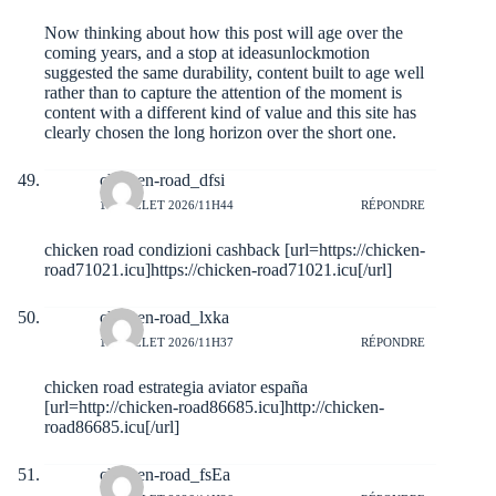
Now thinking about how this post will age over the
coming years, and a stop at
ideasunlockmotion
suggested the same durability, content built to age well
rather than to capture the attention of the moment is
content with a different kind of value and this site has
clearly chosen the long horizon over the short one.
chicken-road_dfsi
10 JUILLET 2026/11H44
RÉPONDRE
chicken road condizioni cashback [url=https://chicken-
road71021.icu]https://chicken-road71021.icu[/url]
chicken-road_lxka
10 JUILLET 2026/11H37
RÉPONDRE
chicken road estrategia aviator españa
[url=http://chicken-road86685.icu]http://chicken-
road86685.icu[/url]
chicken-road_fsEa