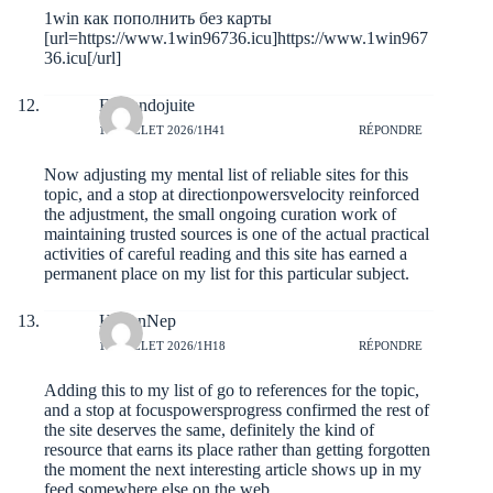
1win как пополнить без карты
[url=https://www.1win96736.icu]https://www.1win967
36.icu[/url]
Fernandojuite
11 JUILLET 2026/1H41
RÉPONDRE
Now adjusting my mental list of reliable sites for this
topic, and a stop at
directionpowersvelocity
reinforced
the adjustment, the small ongoing curation work of
maintaining trusted sources is one of the actual practical
activities of careful reading and this site has earned a
permanent place on my list for this particular subject.
HarlanNep
11 JUILLET 2026/1H18
RÉPONDRE
Adding this to my list of go to references for the topic,
and a stop at
focuspowersprogress
confirmed the rest of
the site deserves the same, definitely the kind of
resource that earns its place rather than getting forgotten
the moment the next interesting article shows up in my
feed somewhere else on the web.