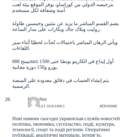
بترخيصه الدولي من كوراساو، يوفر الموقع بيئة لعب
آمنة وشفافة لكل مستخدم.
يضم القسم المباشر ما يزيد عن مئتين وخمسين طاولة
روليت وبلاك جاك وبكارات على مدار الساعة.
ويأتي الرهان المباشر باحتمالات تُحدَّث لحظيًا أثناء سير
اللقاءات.
يمنح 888starz أول إيداع في الكازينو بونصًا حتى 1500
يورو و150 دورة مجانية.
يتم إنشاء الحساب في دقائق معدودة على المنصة
الرسمية.
KevinNet
10 JUILLET 2026/19H13
RÉPONDRE
Нові новини сьогодні
украинская служба новостей
політика, економіка, суспільство, події, культура,
технології, спорт та події регіонів. Оперативні
публікації, аналітичні матеріали, інтерв’ю,