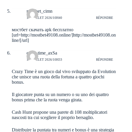
mostbet_cimn
11 JUILLET 2026/10H40
RÉPONDRE
мостбет скачать apk бесплатно
[url=http://mostbet49108.online/]http://mostbet49108.on
line/[/url]
crazy time_axSa
11 JUILLET 2026/10H33
RÉPONDRE
Crazy Time è un gioco dal vivo sviluppato da Evolution
che unisce una ruota della fortuna a quattro giochi
bonus.
Il giocatore punta su un numero o su uno dei quattro
bonus prima che la ruota venga girata.
Cash Hunt propone una parete di 108 moltiplicatori
nascosti tra cui scegliere il proprio bersaglio.
Distribuire la puntata tra numeri e bonus è una strategia