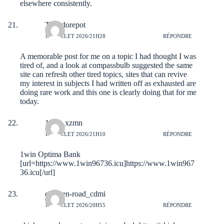
elsewhere consistently.
Theodorepot
10 JUILLET 2026/21H28
RÉPONDRE
A memorable post for me on a topic I had thought I was
tired of, and a look at
compassbulb
suggested the same
site can refresh other tired topics, sites that can revive
my interest in subjects I had written off as exhausted are
doing rare work and this one is clearly doing that for me
today.
1win_xzmn
10 JUILLET 2026/21H10
RÉPONDRE
1win Optima Bank
[url=https://www.1win96736.icu]https://www.1win967
36.icu[/url]
chicken-road_cdmi
10 JUILLET 2026/20H55
RÉPONDRE