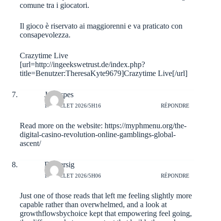
comune tra i giocatori.
Il gioco è riservato ai maggiorenni e va praticato con
consapevolezza.
Crazytime Live
[url=http://ingeekswetrust.de/index.php?
title=Benutzer:TheresaKyte9679]Crazytime Live[/url]
Jamespes
11 JUILLET 2026/5H16
RÉPONDRE
Read more on the website:
https://myphmenu.org/the-
digital-casino-revolution-online-gamblings-global-
ascent/
Dextersig
11 JUILLET 2026/5H06
RÉPONDRE
Just one of those reads that left me feeling slightly more
capable rather than overwhelmed, and a look at
growthflowsbychoice
kept that empowering feel going,