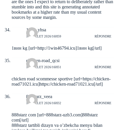
are the ones I expect to return to deliberately rather than
stumble into and this site is generating annotated
bookmarks at a higher rate than my usual content
sources by some margin.
1win_yhsa
10 JUILLET 2026/16H59
RÉPONDRE
1вин kg [url=http://1win46794.icu]1вин kg[/url]
chicken-road_qcsi
10 JUILLET 2026/16H51
RÉPONDRE
chicken road scommesse sportive [url=https://chicken-
road71021.icu]https://chicken-road71021.icu[/url]
888starz_veea
10 JUILLET 2026/16H32
RÉPONDRE
888starz com [url=888starz-uzb3.com]888starz
com[/url]
888starz tartibli dizayn va o’zbekcha menyu bilan