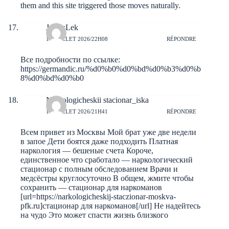
them and this site triggered those moves naturally.
JamesLek
10 JUILLET 2026/22H08
RÉPONDRE
Все подробности по ссылке:
https://germandic.ru/%d0%b0%d0%bd%d0%b3%d0%b
8%d0%bd%d0%b0
Narkologicheskii stacionar_iska
10 JUILLET 2026/21H41
RÉPONDRE
Всем привет из Москвы Мой брат уже две недели
в запое Дети боятся даже подходить Платная
наркология — бешеные счета Короче,
единственное что сработало — наркологический
стационар с полным обследованием Врачи и
медсёстры круглосуточно В общем, жмите чтобы
сохранить — стационар для наркоманов
[url=https://narkologicheskij-staczionar-moskva-
pfk.ru]стационар для наркоманов[/url] Не надейтесь
на чудо Это может спасти жизнь близкого