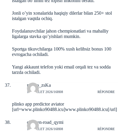
istalgan bo’limni tez topish imkonini beradi.
Jonli o’yin xonalarida haqiqiy dilerlar bilan 250+ stol
istalgan vaqtda ochiq.
Foydalanuvchilar jahon chempionatlari va mahalliy
ligalarga stavka qo’yishlari mumkin.
Sportga tikuvchilarga 100% xush kelibsiz bonus 100
evrogacha ochiladi.
Yangi akkaunt telefon yoki email orqali tez va sodda
tarzda ochiladi.
plinko_zsKa
10 JUILLET 2026/16H08
RÉPONDRE
plinko app predictor aviator
[url=www.plinko90488.icu]www.plinko90488.icu[/url]
chicken-road_qymi
10 JUILLET 2026/16H08
RÉPONDRE