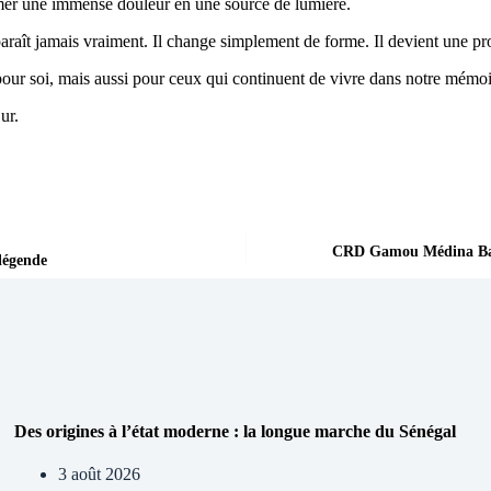
former une immense douleur en une source de lumière.
raît jamais vraiment. Il change simplement de forme. Il devient une p
t pour soi, mais aussi pour ceux qui continuent de vivre dans notre mémoi
ur.
CRD Gamou Médina Baye :
légende
Des origines à l’état moderne : la longue marche du Sénégal
3 août 2026