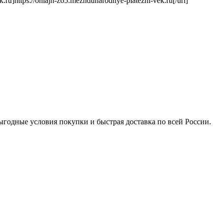
]https://onlajn-z65.mezhdunarodnye-platezhi-vek.ru[/url]
ыгодные условия покупки и быстрая доставка по всей России.