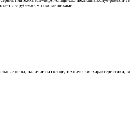
с платежка [url=https://onlajn-z65.mezhdunarodnye-platezhi-vek.ru
ботает с зарубежными поставщиками
льные цены, наличие на складе, технические характеристики, в