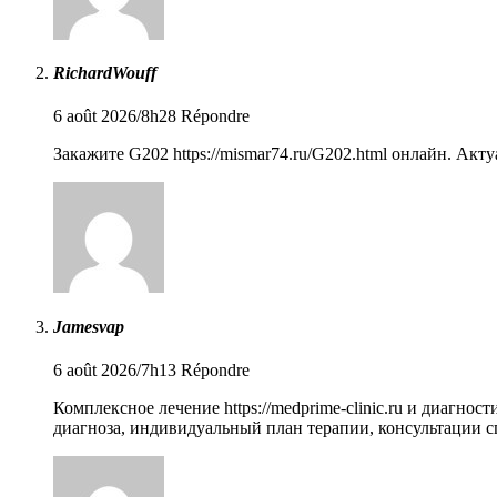
RichardWouff
6 août 2026/8h28
Répondre
Закажите G202
https://mismar74.ru/G202.html
онлайн. Актуа
Jamesvap
6 août 2026/7h13
Répondre
Комплексное лечение
https://medprime-clinic.ru
и диагности
диагноза, индивидуальный план терапии, консультации с