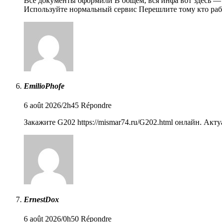
Все документы оформили В общем, вся инфа вот здесь — серви
Используйте нормальный сервис Перешлите тому кто ра
EmilioPhofe
6 août 2026/2h45
Répondre
Закажите G202
https://mismar74.ru/G202.html
онлайн. Актуа
ErnestDox
6 août 2026/0h50
Répondre