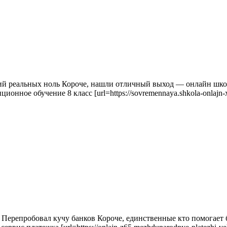
ий реальных ноль Короче, нашли отличный выход — онлайн школ
нное обучение 8 класс [url=https://sovremennaya.shkola-onlajn-xal.
Перепробовал кучу банков Короче, единственные кто помогает