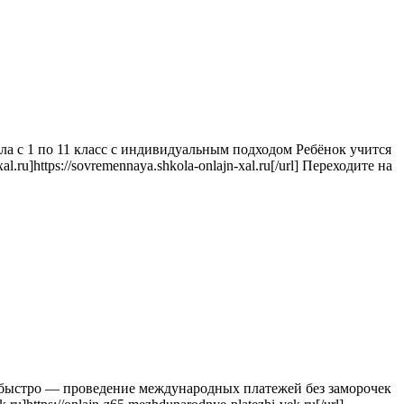
а с 1 по 11 класс с индивидуальным подходом Ребёнок учится
ru]https://sovremennaya.shkola-onlajn-xal.ru[/url] Переходите на
 быстро — проведение международных платежей без заморочек