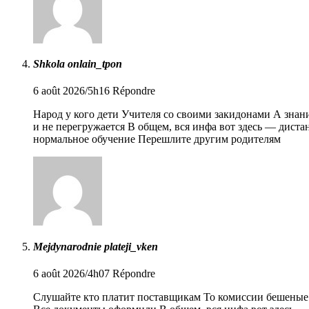
Shkola onlain_tpon
6 août 2026/5h16
Répondre
Народ у кого дети Учителя со своими закидонами А знан
и не перегружается В общем, вся инфа вот здесь — дистанцио
нормальное обучение Перешлите другим родителям
Mejdynarodnie plateji_vken
6 août 2026/4h07
Répondre
Слушайте кто платит поставщикам То комиссии бешеные 