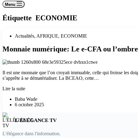
Menu
Étiquette
ECONOMIE
Actualités
,
AFRIQUE
,
ECONOMIE
Monnaie numérique: Le e-CFA ou l’ombre 
Il est une monnaie que l’on croyait immuable, celle qui froisse les doi
s’apprête à se dématérialiser. La BCEAO, cette…
Monnaie
Lire la suite
numérique:
Baba Wade
Le
6 octobre 2025
e-
CFA
ou
L'ÉLÉGANCE TV
l’ombre
d’une
révolution
L'élégance dans l'information.