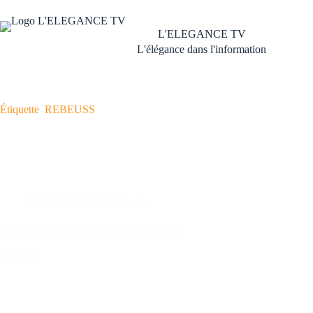
Passer
au
contenu
L'ELEGANCE TV
L'élégance dans l'information
Étiquette
REBEUSS
Actualités
,
BLOGS
,
Justice
L’Etat annonce une nouvelle pénitentiaire