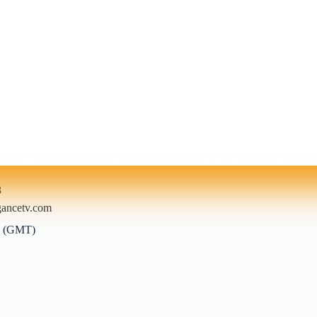
di ,une visite à la prison de Rebeuss, où plus de 3 000 détenus s’entass
8
ancetv.com
h (GMT)