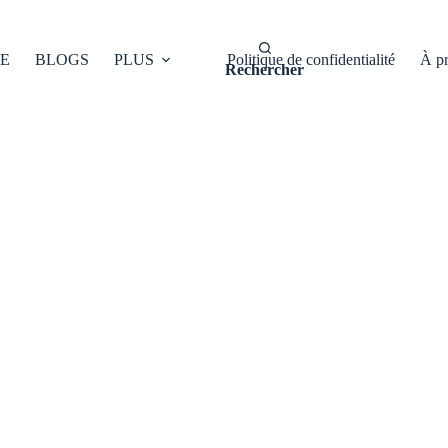
E
BLOGS
PLUS
Politique de confidentialité
À p
Rechercher