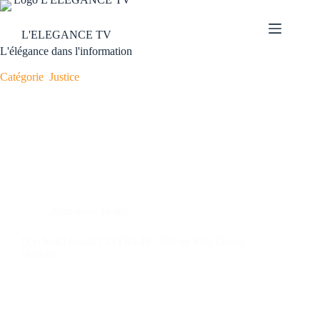
L'ELEGANCE TV
L'élégance dans l'information
Catégorie
Justice
Actualités
,
Justice
[Exclusif] Fonds COVID-19 : Ndeye Saly Dieng
blanchie