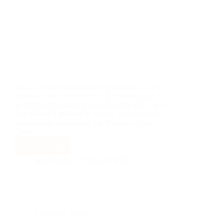
La Chambre d’accusation de la Cour d’appel de
Dakar, réunie en audience le 27 janvier 2026, a
annulé l’ordonnance de renvoi de Samuel Amète
Sarr devant le tribunal de police correctionnelle,
selon l’un de ses avocats Me Baboucar Cissé.
Cette…
Lire la suite
Baba Wade
27 janvier 2026
Actualités
,
Justice