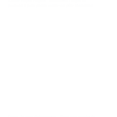
Affaire Ellipse Projects : Mouhamed Diagne dit
pourquoi il porte plainte contre son père Madiambal
Dakar, 30 Janv, (lelegancetv) – Placé sous mandat de