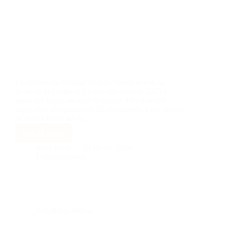
La victoire du Sénégal face au Maroc lors de la
finale de la Coupe d’Afrique des nations 2025 a
laissé des traces au-delà du terrain. Dix-huit des
supporters sénégalais ont été condamnés à des peines
de prison ferme par la…
Lire la suite
Baba Wade
23 février 2026
2 commentaires
Actualités
,
Justice