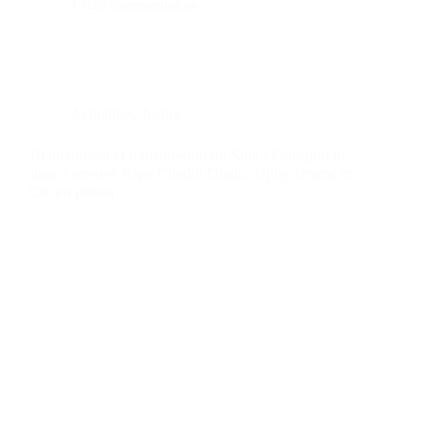
1 048 commentaires
Actualités
,
Justice
Blanchiment et transmission du Sida : Pourquoi le
juge a envoyé Pape Cheikh Diallo, Djiby Dramé et
Cie en prison