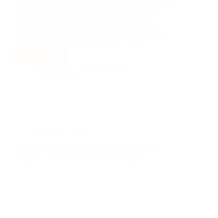
L’Etat opte pour la fermeté. Ceci, suite à l’affaire des
présumés homosexuels arrêtés par la Brigade de
Recherches de Keur Massar. En Conseil des
ministres, ce mercredi, au Palais de la République, le
gouvernement a examiné et adopté un texte…
Lire la suite
Baba Wade
19 février 2026
3 commentaires
Actualités
,
Justice
Mort d’Abdoulaye Bâ / Me Bamba Cissé sort le
couperet : plusieurs hauts gradés limogés