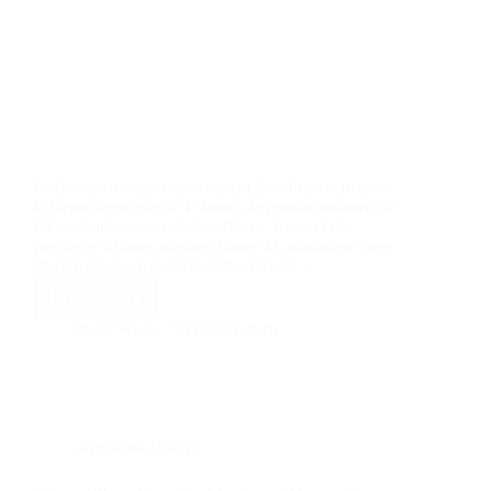
Le dossier n’a pas traîné sur la table du procureur de
la République près le Tribunal de grande instance de
Pikine-Guédiawaye Saliou Dicko. Le chef du
parquet n’a laissé aucune chance à l’animateur Pape
Cheikh Diallo, à l’artiste Djiby Dramé…
Lire la suite
Baba Wade
9 février 2026
Actualités
,
Justice