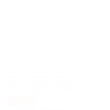
Suite à l’appel du parquet, la Chambre d’accusation
financière du Pool judiciaire financier (PJF) a
révoqué, ce 28 janvier 2026, l’ordonnance de
placement sous bracelet électronique de Pape Malick
Ndour, ordonnée par le président collègue des juges
d’instruction financier. Ainsi,…
Lire la suite
Baba Wade
28 janvier 2026