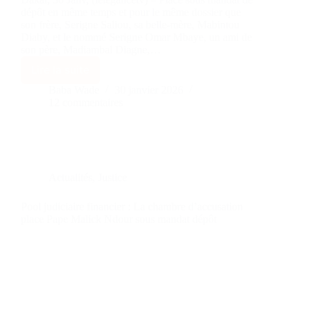
dépôt en même temps et pour le même dossier que
son frère, Serigne Saliou, sa belle-mère, Mabintou
Diaby, et le nommé Serigne Omar Mbaye, un ami de
son père, Madiambal Diagne,…
Lire la suite
Baba Wade
30 janvier 2026
12 commentaires
Actualités
,
Justice
Pool judiciaire financier : La chambre d’accusation
place Pape Malick Ndour sous mandat dépôt