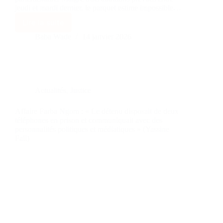
jeudi et mardi dernier, le parquet estime impossible…
Lire la suite
Baba Wade
14 janvier 2026
Actualités
,
Justice
Affaire Farba Ngom : « Le détenu disposait de deux
téléphones en prison et communiquait avec des
personnalités politiques et médiatiques » (Yassine
Fall)