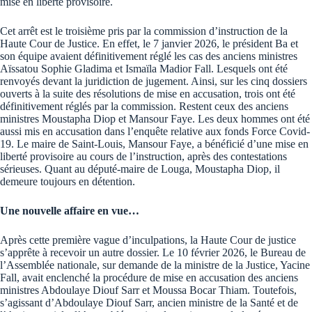
mise en liberté provisoire.
Cet arrêt est le troisième pris par la commission d’instruction de la
Haute Cour de Justice. En effet, le 7 janvier 2026, le président Ba et
son équipe avaient définitivement réglé les cas des anciens ministres
Aïssatou Sophie Gladima et Ismaïla Madior Fall. Lesquels ont été
renvoyés devant la juridiction de jugement. Ainsi, sur les cinq dossiers
ouverts à la suite des résolutions de mise en accusation, trois ont été
définitivement réglés par la commission. Restent ceux des anciens
ministres Moustapha Diop et Mansour Faye. Les deux hommes ont été
aussi mis en accusation dans l’enquête relative aux fonds Force Covid-
19. Le maire de Saint-Louis, Mansour Faye, a bénéficié d’une mise en
liberté provisoire au cours de l’instruction, après des contestations
sérieuses. Quant au député-maire de Louga, Moustapha Diop, il
demeure toujours en détention.
Une nouvelle affaire en vue…
Après cette première vague d’inculpations, la Haute Cour de justice
s’apprête à recevoir un autre dossier. Le 10 février 2026, le Bureau de
l’Assemblée nationale, sur demande de la ministre de la Justice, Yacine
Fall, avait enclenché la procédure de mise en accusation des anciens
ministres Abdoulaye Diouf Sarr et Moussa Bocar Thiam. Toutefois,
s’agissant d’Abdoulaye Diouf Sarr, ancien ministre de la Santé et de