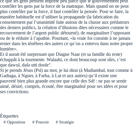
ce que les gens pensent importe peu parce que le gouvernement peut
contrôler les gens par la force de la matraque. Mais quand on ne peut
plus contrôler par la force, il faut contrôler la pensée. Pour se faire, la
manière habituelle est d’utiliser la propagande (la fabrication du
consentement par l’unanimité faite autour de la chasse aux prédateurs
des deniers publics, la création d’illusions dites nécessaires comme le
recouvrement de l’argent public détourné), de marginaliser l’opposant
ou de le réduire à l’apathie. Pourtant, «la vraie foi consiste à ne jamais
renier dans les ténèbres des autres ce qu’on a entrevu dans notre propre
lumière».
Et il aurait été surprenant que Diagne Naar (et sa famille du reste)
échappât à la tourmente. Walaahi, ce dont beaucoup sont sûrs, c’est
que dawul, dafa utti doole°.
Si je prends Jésus (Psl) au mot, je lui dirai (à Madiambal, tout comme à
Gadiaga, à Nguer, à Farba, à Lat et aux autres) qu’il existe une
pauvreté bien plus grande encore que celle des Sdf : ne pas se sentir
aimé, désiré, compris, écouté, être marginalisé pour ses idées et pour
ses convictions.
Étiquettes
#
Opposition
#
Pouvoir
#
Stratégie