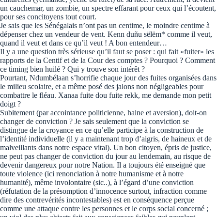
un cauchemar, un zombie, un spectre effarant pour ceux qui l’écoutent,
pour ses concitoyens tout court.
Je sais que les Sénégalais n’ont pas un centime, le moindre centime à
dépenser chez un vendeur de vent. Kenn duñu sëlëm* comme il veut,
quand il veut et dans ce qu’il veut ! A bon entendeur…
Il y a une question très sérieuse qu’il faut se poser : qui fait «fuiter» les
rapports de la Centif et de la Cour des comptes ? Pourquoi ? Comment
ce timing bien huilé ? Qui y trouve son intérêt ?
Pourtant, Ndumbélaan s’horrifie chaque jour des fuites organisées dans
le milieu scolaire, et a même posé des jalons non négligeables pour
combattre le fléau. Xanaa fuite dou fuite rekk, me demande mon petit
doigt ?
Subitement (par accointance politicienne, haine et aversion), doit-on
changer de conviction ? Je sais seulement que la conviction se
distingue de la croyance en ce qu’elle participe à la construction de
l’identité individuelle (il y a maintenant trop d’aigris, de haineux et de
malveillants dans notre espace vital). Un bon citoyen, épris de justice,
ne peut pas changer de conviction du jour au lendemain, au risque de
devenir dangereux pour notre Nation. Il a toujours été enseigné que
toute violence (ici renonciation à notre humanisme et à notre
humanité), même involontaire (sic..), à l’égard d’une conviction
(réfutation de la présomption d’innocence surtout, infraction comme
dire des contrevérités incontestables) est en conséquence perçue
comme une attaque contre les personnes et le corps social concerné ;