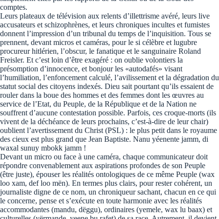
comptes.
Leurs plateaux de télévision aux relents d’illettrisme avéré, leurs live
accusateurs et schizophrènes, et leurs chroniques incultes et fumistes
donnent l’impression d’un tribunal du temps de l’inquisition. Tous se
prennent, devant micros et caméras, pour le si célèbre et lugubre
procureur hitlérien, l’obscur, le fanatique et le sanguinaire Roland
Freisler. Et c’est loin d’être exagéré : on oublie volontiers la
présomption d’innocence, et bonjour les «autodafés» visant
l’humiliation, l’enfoncement calculé, l’avilissement et la dégradation du
statut social des citoyens indexés. Dieu sait pourtant qu’ils essaient de
rouler dans la boue des hommes et des femmes dont les œuvres au
service de l’Etat, du Peuple, de la République et de la Nation ne
souffrent d’aucune contestation possible. Parfois, ces croque-morts (ils
vivent de la déchéance de leurs prochains, c’est-à-dire de leur chair)
oublient l’avertissement du Christ (PSL) : le plus petit dans le royaume
des cieux est plus grand que Jean Baptiste. Nanu yéenente jamm, di
waxal sunuy mbokk jamm !
Devant un micro ou face à une caméra, chaque communicateur doit
répondre convenablement aux aspirations profondes de son Peuple
(être juste), épouser les réalités ontologiques de ce même Peuple (wax
loo xam, def loo mën). En termes plus clairs, pour rester cohérent, un
journaliste digne de ce nom, un chroniqueur sachant, chacun en ce qui
le concerne, pense et s’exécute en toute harmonie avec les réalités
accommodantes (mandu, dëggu), ordinaires (yemele, wax lu baax) et
culturelles (yërmande, yeene bu rafet) de sa race. Autrement, il devient