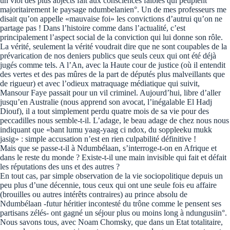
un viol des plus abjects fait aux consciences faibles qui peuplent
majoritairement le paysage ndumbelanien°. Un de mes professeurs me
disait qu’on appelle «mauvaise foi» les convictions d’autrui qu’on ne
partage pas ! Dans l’histoire comme dans l’actualité, c’est
principalement l’aspect social de la conviction qui lui donne son rôle.
La vérité, seulement la vérité voudrait dire que ne sont coupables de la
prévarication de nos deniers publics que seuls ceux qui ont été déjà
jugés comme tels. A l’An, avec la Haute cour de justice (où il entendit
des vertes et des pas mûres de la part de députés plus malveillants que
de rigueur) et avec l’odieux matraquage médiatique qui suivit,
Mansour Faye passait pour un vil criminel. Aujourd’hui, libre d’aller
jusqu’en Australie (nous apprend son avocat, l’inégalable El Hadj
Diouf), il a tout simplement perdu quatre mois de sa vie pour des
peccadilles nous semble-t-il. L’adage, le beau adage de chez nous nous
indiquant que «bant lumu yaag-yaag ci ndox, du soppleeku mukk
jasig» : simple accusation n’est en rien culpabilité définitive !
Mais que se passe-t-il à Ndumbélaan, s’interroge-t-on en Afrique et
dans le reste du monde ? Existe-t-il une main invisible qui fait et défait
les réputations des uns et des autres ?
En tout cas, par simple observation de la vie sociopolitique depuis un
peu plus d’une décennie, tous ceux qui ont une seule fois eu affaire
(brouilles ou autres intérêts contraires) au prince absolu de
Ndumbélaan -futur héritier incontesté du trône comme le pensent ses
partisans zélés- ont gagné un séjour plus ou moins long à ndungusiin°.
Nous savons tous, avec Noam Chomsky, que dans un Etat totalitaire,