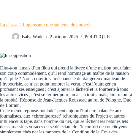
La chasse à l’opposant : une stratégie de pouvoir
Baba Wade
2 octobre 2025
POLITIQUE
Dira-t-on jamais d’un filou qui prend la livrée d’une maison pour faire
son coup commodément, qu’il rend hommage au maître de la maison
qu’il pille ? Non : couvrir sa méchanceté du dangereux manteau de
l’hypocrisie, ce n’est point honorer la vertu, c’est l’outrager en
profanant ses enseignes ; c’est ajouter la lâcheté et la fourberie à tous
les autres vices ; c’est se fermer pour jamais, à tout jamais, tout retour à
la probité. Réponse de Jean-Jacques Rousseau au roi de Pologne, Duc
de Lorrain.
Cette même réponse-boutade° peut aujourd’hui être balancée aux
journalistes, aux «chroniporozet° (chroniqueurs du Projet) et autres
influenceurs tapis dans l’ombre du net, qui se lèchent les babines tels
des carnassiers voraces en se délectant de l’inconfort de concitoyens
simplement cités par les rapports de la Centif ou de la Cour des