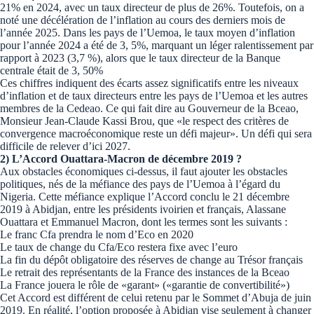
21% en 2024, avec un taux directeur de plus de 26%. Toutefois, on a
noté une décélération de l’inflation au cours des derniers mois de
l’année 2025. Dans les pays de l’Uemoa, le taux moyen d’inflation
pour l’année 2024 a été de 3, 5%, marquant un léger ralentissement par
rapport à 2023 (3,7 %), alors que le taux directeur de la Banque
centrale était de 3, 50%
Ces chiffres indiquent des écarts assez significatifs entre les niveaux
d’inflation et de taux directeurs entre les pays de l’Uemoa et les autres
membres de la Cedeao. Ce qui fait dire au Gouverneur de la Bceao,
Monsieur Jean-Claude Kassi Brou, que «le respect des critères de
convergence macroéconomique reste un défi majeur». Un défi qui sera
difficile de relever d’ici 2027.
2) L’Accord Ouattara-Macron de décembre 2019 ?
Aux obstacles économiques ci-dessus, il faut ajouter les obstacles
politiques, nés de la méfiance des pays de l’Uemoa à l’égard du
Nigeria. Cette méfiance explique l’Accord conclu le 21 décembre
2019 à Abidjan, entre les présidents ivoirien et français, Alassane
Ouattara et Emmanuel Macron, dont les termes sont les suivants :
Le franc Cfa prendra le nom d’Eco en 2020
Le taux de change du Cfa/Eco restera fixe avec l’euro
La fin du dépôt obligatoire des réserves de change au Trésor français
Le retrait des représentants de la France des instances de la Bceao
La France jouera le rôle de «garant» («garantie de convertibilité»)
Cet Accord est différent de celui retenu par le Sommet d’Abuja de juin
2019. En réalité, l’option proposée à Abidjan vise seulement à changer