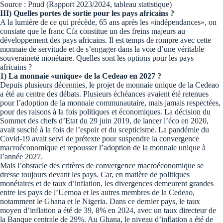
Source : Pnud (Rapport 2023/2024, tableau statistique)
III) Quelles portes de sortie pour les pays africains ?
A la lumière de ce qui précède, 65 ans après les «indépendances», on
constate que le franc Cfa constitue un des freins majeurs au
développement des pays africains. Il est temps de rompre avec cette
monnaie de servitude et de s’engager dans la voie d’une véritable
souveraineté monétaire. Quelles sont les options pour les pays
africains ?
1) La monnaie «unique» de la Cedeao en 2027 ?
Depuis plusieurs décennies, le projet de monnaie unique de la Cedeao
a été au centre des débats. Plusieurs échéances avaient été retenues
pour l’adoption de la monnaie communautaire, mais jamais respectées,
pour des raisons à la fois politiques et économiques. La décision du
Sommet des chefs d’Etat du 29 juin 2019, de lancer l’éco en 2020,
avait suscité à la fois de l’espoir et du scepticisme. La pandémie du
Covid-19 avait servi de prétexte pour suspendre la convergence
macroéconomique et repousser l’adoption de la monnaie unique à
l’année 2027.
Mais l’obstacle des critères de convergence macroéconomique se
dresse toujours devant les pays. Car, en matière de politiques
monétaires et de taux d’inflation, les divergences demeurent grandes
entre les pays de l’Uemoa et les autres membres de la Cedeao,
notamment le Ghana et le Nigeria. Dans ce dernier pays, le taux
moyen d’inflation a été de 39, 8% en 2024, avec un taux directeur de
la Banque centrale de 29%. Au Ghana, le niveau d’inflation a été de