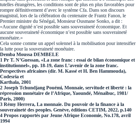
tutelles étrangères, les conditions sont de plus en plus favorables pour
rompre définitivement d’avec le système Cfa. Dans son discours
magistral, lors de la célébration du centenaire de Frantz Fanon, le
Premier ministre du Sénégal, Monsieur Ousmane Sonko, a dit :
«Aucune dignité n’est possible sans souveraineté économique. Et
aucune souveraineté économique n’est possible sans souveraineté
monétaire.»
Cela sonne comme un appel solennel à la mobilisation pour intensifier
la lutte pour la souveraineté monétaire.
Demba Moussa DEMBELE
1 Pr T. N’Guessan, «La zone franc : essai de bilan économique et
institutionnel», pp. 18-19, dans L’avenir de la zone franc.
Perspectives africaines (dir. M. Kassé et H. Ben Hammouda),
Codesria et
Karthala, 2001
2 Joseph Tchundjang Pouémi, Monnaie, servitude et liberté : la
répression monétaire de l’Afrique, Yaoundé, Ménaibuc, 1981/
Paris, 2000)
3 Rémy Herrera, La monnaie. Du pouvoir de la finance à la
souveraineté des peoples. Genève, éditions CETIM, 2022, p.140
4 Propos rapportés par Jeune Afrique Economie, No.178, avril
1994