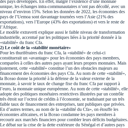
des pays développés. En effet, malgré l’existence d’une monnaie
unique, les échanges intra-communautaires n’ont pas décollé, avec un
niveau d’environ 15%. Selon les données de 2022, les économies des
pays de l’Uemoa sont davantage tournées vers l’Asie (21% des
exportations), vers l’Europe (43% des exportations) et vers le reste de
l’Afrique.
Le modèle extraverti explique aussi le faible niveau de transformation
industrielle, accentué par les politiques liées à la priorité donnée à la
«stabilité» du franc Cfa.
2) Le coût de la «stabilité monétaire»
Pour les thuriféraires du franc Cfa, la «stabilité» de celui-ci
constituerait un «avantage» pour les économies des pays membres,
comparées à celles des autres pays ayant leurs propres monnaies. Mais
justement, cette «stabilité» constitue l’un des obstacles majeurs au
financement des économies des pays Cfa. Au nom de cette «stabilité»,
la Bceao donne la priorité à la défense de la valeur externe de la
monnaie, à savoir le taux de change fixe du franc Cfa par rapport à
l’euro, la monnaie unique européenne. Au nom de cette «stabilité», elle
adopte des politiques monétaires restrictives illustrées par un contrôle
très étroit sur l’octroi de crédits à l’économie, se traduisant par un très
faible taux de financement des entreprises, tant publiques que privées.
En d’autres termes, au nom de la «stabilité du Cfa», on étouffe les
économies africaines, et la Bceao condamne les pays membres à
recourir aux marchés financiers pour combler leurs déficits budgétaires.
Le débat sur la crise de la dette extérieure du Sénégal et d’autres pays