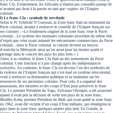
franc Cfa. Evidemment, les Africains n’étaient pas consultés puisqu’ils
n’avaient pas droit à la parole en tant que «sujets» de l’Empire
colonial.
I) Le franc Cfa : symbole de servitude
Selon le Pr Tchétché N’Guessan, la Zone franc était un instrument du
Pacte colonial, destiné à renforcer le contrôle de l’Empire français sur
ses colonies : «Le fondement originel de la zone franc reste le Pacte
colonial…Le système des monnaies coloniales procédait du même état
d’esprit que celui ayant instauré les mécanismes commerciaux du Pacte
colonial…dans le Pacte colonial, la colonie devient un moyen
d’enrichir la Métropole ainsi qu’un atout pour lui donner poids et
prestige dans le concert des pays les plus forts.» 1
Ainsi, à sa création, le franc Cfa était un des instruments du Pacte
colonial. Cette fonction n’a pas changé après les indépendances
octroyées. Au contraire, le franc Cfa est devenu l’un des symboles de
la violence de l’Empire français qui s’est mué en système néocolonial,
voué à renforcer sa domination politique et sa mainmise sur les
ressources de ses anciennes colonies. Pour cela, il a organisé des
assassinats, des meurtres et des coups d’Etat pour préserver le franc
Cfa. Le premier Président du Togo, Sylvanus Olympio, a été assassiné
quand il avait pris la décision de sortir son pays de la zone franc.
Modibo Keïta, premier Président du Mali, qui avait quitté la zone franc
en 1962, avait été victime d’un coup d’Etat militaire, qui réintégrera le
pays dans la zone franc quelques années plus tard. En Guinée, le