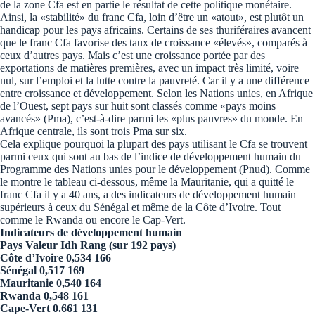
de la zone Cfa est en partie le résultat de cette politique monétaire.
Ainsi, la «stabilité» du franc Cfa, loin d’être un «atout», est plutôt un
handicap pour les pays africains. Certains de ses thuriféraires avancent
que le franc Cfa favorise des taux de croissance «élevés», comparés à
ceux d’autres pays. Mais c’est une croissance portée par des
exportations de matières premières, avec un impact très limité, voire
nul, sur l’emploi et la lutte contre la pauvreté. Car il y a une différence
entre croissance et développement. Selon les Nations unies, en Afrique
de l’Ouest, sept pays sur huit sont classés comme «pays moins
avancés» (Pma), c’est-à-dire parmi les «plus pauvres» du monde. En
Afrique centrale, ils sont trois Pma sur six.
Cela explique pourquoi la plupart des pays utilisant le Cfa se trouvent
parmi ceux qui sont au bas de l’indice de développement humain du
Programme des Nations unies pour le développement (Pnud). Comme
le montre le tableau ci-dessous, même la Mauritanie, qui a quitté le
franc Cfa il y a 40 ans, a des indicateurs de développement humain
supérieurs à ceux du Sénégal et même de la Côte d’Ivoire. Tout
comme le Rwanda ou encore le Cap-Vert.
Indicateurs de développement humain
Pays Valeur Idh Rang (sur 192 pays)
Côte d’Ivoire 0,534 166
Sénégal 0,517 169
Mauritanie 0,540 164
Rwanda 0,548 161
Cape-Vert 0.661 131