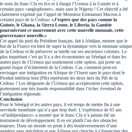
le nom du franc Cfa en éco et à élargir l’Uemoa à la Guinée et à
certains pays «anglophones», mais sans le Nigeria ! Cet objectif a été
clairement exprimé par l’appel de Monsieur Emmanuel Macron à
certains pays de la Cedeao:
«J’espère que des pays comme la
Guinée, le Ghana, la Sierra Leone, le Liberia, la Gambie
poursuivront ce mouvement avec cette nouvelle monnaie, cette
gouvernance nouvelle.»
Cet appel du pied du Président français, fait à Abidjan, montre que le
but de la France est bien de saper la dynamique vers la monnaie unique
de la Cedeao et de préserver sa tutelle sur ses anciennes colonies. Le
plus inquiétant c’est qu’il y a des économistes au Sénégal et dans les
autres pays de l’Uemoa qui soutiennent cette option, qui porte un
grand risque d’éclatement de la Cedeao. Car, comment peut-on
envisager une intégration en Afrique de l’Ouest sans le pays dont le
Produit intérieur brut (Pib) représente les deux tiers du Pib de la
Cedeao ? Les dirigeants de l’Uemoa qui accepteraient cette option,
porteraient une très lourde responsabilité dans l’échec éventuel de
l’intégration régionale.
Conclusion
Pour le Sénégal et les autres pays, il est temps de mettre fin à une
servitude monétaire qui n’a que trop duré. L’expérience de 65 ans
«d’indépendance» a montré que le franc Cfa n’a jamais été un
instrument de développement. Il en est plutôt l’un des obstacles
majeurs. Dans un monde en proie à des bouleversements d’une
ampleur sans précédent et une Afrique qui cherche à s’émanciper des