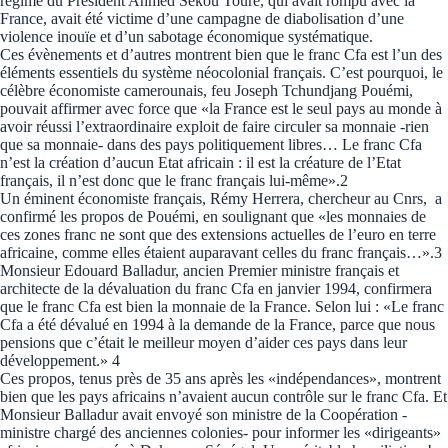
régime du Président Ahmed Sékou Touré, qui avait rompu avec la
France, avait été victime d’une campagne de diabolisation d’une
violence inouïe et d’un sabotage économique systématique.
Ces évènements et d’autres montrent bien que le franc Cfa est l’un des
éléments essentiels du système néocolonial français. C’est pourquoi, le
célèbre économiste camerounais, feu Joseph Tchundjang Pouémi,
pouvait affirmer avec force que «la France est le seul pays au monde à
avoir réussi l’extraordinaire exploit de faire circuler sa monnaie -rien
que sa monnaie- dans des pays politiquement libres… Le franc Cfa
n’est la création d’aucun Etat africain : il est la créature de l’Etat
français, il n’est donc que le franc français lui-même».2
Un éminent économiste français, Rémy Herrera, chercheur au Cnrs, a
confirmé les propos de Pouémi, en soulignant que «les monnaies de
ces zones franc ne sont que des extensions actuelles de l’euro en terre
africaine, comme elles étaient auparavant celles du franc français…».3
Monsieur Edouard Balladur, ancien Premier ministre français et
architecte de la dévaluation du franc Cfa en janvier 1994, confirmera
que le franc Cfa est bien la monnaie de la France. Selon lui : «Le franc
Cfa a été dévalué en 1994 à la demande de la France, parce que nous
pensions que c’était le meilleur moyen d’aider ces pays dans leur
développement.» 4
Ces propos, tenus près de 35 ans après les «indépendances», montrent
bien que les pays africains n’avaient aucun contrôle sur le franc Cfa. Et
Monsieur Balladur avait envoyé son ministre de la Coopération -
ministre chargé des anciennes colonies- pour informer les «dirigeants»