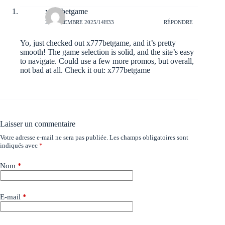
x777betgame
29 DÉCEMBRE 2025/14H33
RÉPONDRE
Yo, just checked out x777betgame, and it’s pretty
smooth! The game selection is solid, and the site’s easy
to navigate. Could use a few more promos, but overall,
not bad at all. Check it out:
x777betgame
Laisser un commentaire
Votre adresse e-mail ne sera pas publiée.
Les champs obligatoires sont
indiqués avec
*
Nom
*
E-mail
*