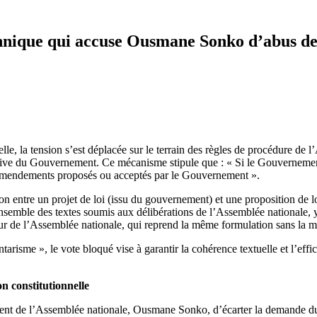
technique qui accuse Ousmane Sonko d’abus d
lle, la tension s’est déplacée sur le terrain des règles de procédure de l’
usive du Gouvernement. Ce mécanisme stipule que : « Si le Gouvernemen
es amendements proposés ou acceptés par le Gouvernement ».
ion entre un projet de loi (issu du gouvernement) et une proposition de 
l’ensemble des textes soumis aux délibérations de l’Assemblée nationale, 
ieur de l’Assemblée nationale, qui reprend la même formulation sans la mo
risme », le vote bloqué vise à garantir la cohérence textuelle et l’effi
on constitutionnelle
ident de l’Assemblée nationale, Ousmane Sonko, d’écarter la demande du