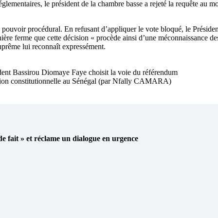
 réglementaires, le président de la chambre basse a rejeté la requête au m
e pouvoir procédural. En refusant d’appliquer le vote bloqué, le Présiden
re ferme que cette décision « procède ainsi d’une méconnaissance des pr
uprême lui reconnaît expressément.
dent Bassirou Diomaye Faye choisit la voie du référendum
vision constitutionnelle au Sénégal (par Nfally CAMARA)
 de fait » et réclame un dialogue en urgence