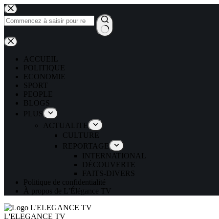
ACCUEIL
POLITIQUE
ECONOMIE
SPORT
PEOPLE
BLOGS
PLUS
ACTUALITE
CULTURE
REPORTAGE
INTERNATIONAL
DÉCOUVERTE
FAITS-DIVERS
Politique de confidentialité
À propos de L’Élégance TV
L'ELEGANCE TV