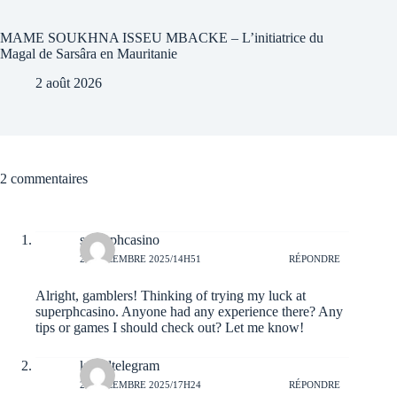
MAME SOUKHNA ISSEU MBACKE – L’initiatrice du
Magal de Sarsâra en Mauritanie
2 août 2026
2 commentaires
superphcasino
29 DÉCEMBRE 2025/14H51
RÉPONDRE
Alright, gamblers! Thinking of trying my luck at
superphcasino
. Anyone had any experience there? Any
tips or games I should check out? Let me know!
kingjltelegram
25 DÉCEMBRE 2025/17H24
RÉPONDRE