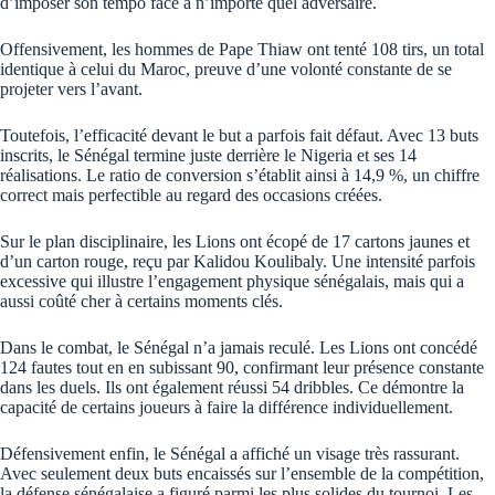
d’imposer son tempo face à n’importe quel adversaire.
Offensivement, les hommes de Pape Thiaw ont tenté 108 tirs, un total
identique à celui du Maroc, preuve d’une volonté constante de se
projeter vers l’avant.
Toutefois, l’efficacité devant le but a parfois fait défaut. Avec 13 buts
inscrits, le Sénégal termine juste derrière le Nigeria et ses 14
réalisations. Le ratio de conversion s’établit ainsi à 14,9 %, un chiffre
correct mais perfectible au regard des occasions créées.
Sur le plan disciplinaire, les Lions ont écopé de 17 cartons jaunes et
d’un carton rouge, reçu par Kalidou Koulibaly. Une intensité parfois
excessive qui illustre l’engagement physique sénégalais, mais qui a
aussi coûté cher à certains moments clés.
Dans le combat, le Sénégal n’a jamais reculé. Les Lions ont concédé
124 fautes tout en en subissant 90, confirmant leur présence constante
dans les duels. Ils ont également réussi 54 dribbles. Ce démontre la
capacité de certains joueurs à faire la différence individuellement.
Défensivement enfin, le Sénégal a affiché un visage très rassurant.
Avec seulement deux buts encaissés sur l’ensemble de la compétition,
la défense sénégalaise a figuré parmi les plus solides du tournoi. Les