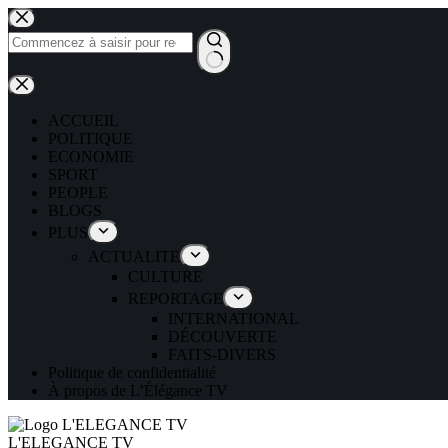
ACCUEIL
POLITIQUE
ECONOMIE
SPORT
PEOPLE
BLOGS
PLUS
ACTUALITE
CULTURE
REPORTAGE
INTERNATIONAL
DÉCOUVERTE
FAITS-DIVERS
Politique de confidentialité
À propos de L’Élégance TV
L'ELEGANCE TV