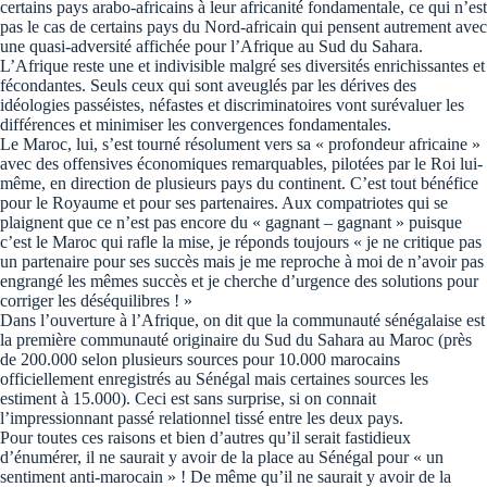
certains pays arabo-africains à leur africanité fondamentale, ce qui n’est
pas le cas de certains pays du Nord-africain qui pensent autrement avec
une quasi-adversité affichée pour l’Afrique au Sud du Sahara.
L’Afrique reste une et indivisible malgré ses diversités enrichissantes et
fécondantes. Seuls ceux qui sont aveuglés par les dérives des
idéologies passéistes, néfastes et discriminatoires vont surévaluer les
différences et minimiser les convergences fondamentales.
Le Maroc, lui, s’est tourné résolument vers sa « profondeur africaine »
avec des offensives économiques remarquables, pilotées par le Roi lui-
même, en direction de plusieurs pays du continent. C’est tout bénéfice
pour le Royaume et pour ses partenaires. Aux compatriotes qui se
plaignent que ce n’est pas encore du « gagnant – gagnant » puisque
c’est le Maroc qui rafle la mise, je réponds toujours « je ne critique pas
un partenaire pour ses succès mais je me reproche à moi de n’avoir pas
engrangé les mêmes succès et je cherche d’urgence des solutions pour
corriger les déséquilibres ! »
Dans l’ouverture à l’Afrique, on dit que la communauté sénégalaise est
la première communauté originaire du Sud du Sahara au Maroc (près
de 200.000 selon plusieurs sources pour 10.000 marocains
officiellement enregistrés au Sénégal mais certaines sources les
estiment à 15.000). Ceci est sans surprise, si on connait
l’impressionnant passé relationnel tissé entre les deux pays.
Pour toutes ces raisons et bien d’autres qu’il serait fastidieux
d’énumérer, il ne saurait y avoir de la place au Sénégal pour « un
sentiment anti-marocain » ! De même qu’il ne saurait y avoir de la