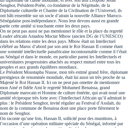
un diplomate de classe mondiale, et avec son ami Leopold Sédar
Senghor, Président-Poète, co-fondateur de la Négritude, de la
Diplomatie culturelle et Chantre de la Civilisation de l’Universel, ils
ont bâti ensemble sur un socle d’airain la nouvelle Alliance Maroco-
Sénégalaise post-indépendance. Nous leur devons aussi en grande
partie cette amitié si touchante entre les deux pays.
On ne peut pas aussi ne pas mentionner le rôle et la place du regretté
Leader africain Amadou Moctar Mbow (ancien DG de l’UNESCO)
dans les relations entre les deux pays. Mbow était un Intellectuel
célébré au Maroc d’abord par son ami le Roi Hassan II comme étant
une sommité intellectuelle panafricaine incontournable comme il l’était
au Sénégal et dans le monde, en particulier parmi les Intellectuels et
universitaires progressistes attachés au respect mutuel entre tous les
peuples et aux grands équilibres mondiaux.
Le Président Moustapha Niasse, mon très estimé grand frère, diplomate
prestigieux de renommée mondiale, était lui aussi un très proche de sa
Majesté le Roi Hassan II. Ici on ne peut pas omettre de mentionner
mon Ainé et fidèle Ami le regretté Mohamed Benaissa, grand
Diplomate marocain et Homme de culture émérite, qui avait noué une
amitié réciproque très forte avec l’Intellectuel Africain qu’il admirait le
plus : le Président Senghor, invité régulier au Festival d’Assilah, du
nom de la commune de Benaissa dont une place porte fièrement le
nom de Senghor.
On raconte qu’une fois, Hassan II, sollicité pour des munitions, à
l’occasion d’une opération militaire spéciale du Sénégal, informé par