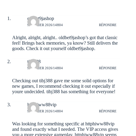
oldbet9jashop
9 FÉVRIER 2026/14H04
RÉPONDRE
Alright, alright, alright.. oldbet9jashop’s got that classic
feel! Brings back memories, ya know? Still delivers the
goods. Check it out yourself
oldbet9jashop
.
tibj388
9 FÉVRIER 2026/14H04
RÉPONDRE
Checking out tibj388 gave me some solid options for
new games, I recommend checking it out especially if
youre undecided.
tibj388
has something for everyone!
httphiww88vip
9 FÉVRIER 2026/14H04
RÉPONDRE
Was looking for something specific at httphiww88vip
and found exactly what I needed. The VIP access gives
you a more extensive gameplay.
httphiww88vip
seems