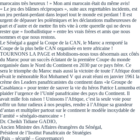
marocains très heureux ! » Mon ami marocain était du même avis!
« Le jeu des blâmes réciproques », suite aux regrettables incidents, est
un jeu perdant-perdant dans lequel tout le monde est perdant ! Il est
urgent de dépasser les polémiques et les déclarations malheureuses de
part et d’autre et de mettre fin très vite à cette querelle qui ne devra
rester que « footballistique » entre les vrais frères et amis que nous
sommes et que nous restons.
Le Sénégal a gagné la Coupe de la CAN, le Maroc a remporté la
Coupe de la plus belle CAN organisée en terre africaine !
TOURNONS LA PAGE et Mobilisons-nous tous désormais aux côtés
du Maroc pour un succès éclatant de la première Coupe du monde
organisée dans le Nord du Continent en 2030 par ce pays frère. Ce
sera le triomphe du Maroc mais aussi la victoire de toute l’Afrique dont
rêvait le mémorable Roi Mohamed V qui avait réuni en janvier 1961 la
crème des Leaders panafricanistes du continent dans «le Groupe de
Casablanca » pour tenter de sauver la vie du héros Patrice Lumumba et
plaider l’urgence de l’Unité panafricaine des pays du Continent. Il
avait mille fois raison ! Unissons l’Afrique, c’est la seule voie pour
offrir un futur radieux à nos peuples, rendre à l’Afrique sa grandeur
d’antan et multiplier partout sur le continent le modèle inoxydable de
l’amitié « sénégalo-marocaine » !
Dr. Cheikh Tidiane GADIO,
Ancien Ministre des Affaires étrangères du Sénégal,
Président de l’Institut Panafricain de Stratégies
(Paix – sécurité – Gouvernance)