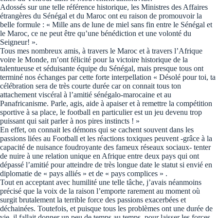
Adossés sur une telle référence historique, les Ministres des Affaires
étrangères du Sénégal et du Maroc ont eu raison de promouvoir la
belle formule : « Mille ans de lune de miel sans fin entre le Sénégal et
le Maroc, ce ne peut être qu’une bénédiction et une volonté du
Seigneur! ».
Tous mes nombreux amis, à travers le Maroc et à travers l’Afrique
voire le Monde, m’ont félicité pour la victoire historique de la
talentueuse et séduisante équipe du Sénégal, mais presque tous ont
terminé nos échanges par cette forte interpellation « Désolé pour toi, ta
célébration sera de très courte durée car on connait tous ton
attachement viscéral à l’amitié sénégalo-marocaine et au
Panafricanisme. Parle, agis, aide à apaiser et à remettre la compétition
sportive à sa place, le football en particulier est un jeu devenu trop
puissant qui sait parler à nos pires instincts ! »
En effet, on connait les démons qui se cachent souvent dans les
passions liées au Football et les réactions toxiques peuvent -grâce à la
capacité de nuisance foudroyante des fameux réseaux sociaux- tenter
de nuire à une relation unique en Afrique entre deux pays qui ont
dépassé l’amitié pour atteindre de très longue date le statut si envié en
diplomatie de « pays alliés » et de « pays complices » .
Tout en acceptant avec humilité une telle tâche, j’avais néanmoins
précisé que la voix de la raison l’emporte rarement au moment où
surgit brutalement la terrible force des passions exacerbées et
déchainées. Toutefois, et puisque tous les problèmes ont une durée de
vie, il fallait donner un peu de temps au temps, pour laisser les forces