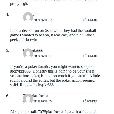
pretty legit.
5sbetwin
9 FÉVRIER 2026/10H55
RÉPONDRE
I had a decent run on 5sbetwin. They had the football
game I wanted to bet on, it was easy and fun! Take a
peek at
5sbetwin
luckypkr666
9 FÉVRIER 2026/10H54
RÉPONDRE
If you’re a poker fanatic, you might want to scope out
luckypkr666. Honestly this is going to be your site if
you are into poker, but not so much if you aren’t. A little
rough around the edges, but the poker action seemed
solid. Review
luckypkr666
.
7075plataforma
9 FÉVRIER 2026/10H54
RÉPONDRE
Alright, let’s talk 7075plataforma. I gave it a shot, and