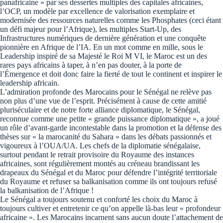
panafricaine » par ses dessertes multiples des capitales africaines,
l’OCP, un modèle par excellence de valorisation exemplaire et
modernisée des ressources naturelles comme les Phosphates (ceci étant
un défi majeur pour l’Afrique), les multiples Start-Up, des
Infrastructures numériques de dernière génération et une conquête
pionnière en Afrique de l’IA. En un mot comme en mille, sous le
Leadership inspiré de sa Majesté le Roi M VI, le Maroc est un des
rares pays africains à taper, à n’en pas douter, à la porte de
l’Émergence et doit donc faire la fierté de tout le continent et inspirer le
leadership africain.
L’admiration profonde des Marocains pour le Sénégal ne relève pas
non plus d’une vue de l’esprit. Précisément à cause de cette amitié
pluriséculaire et de notre forte alliance diplomatique, le Sénégal,
reconnue comme une petite « grande puissance diplomatique », a joué
un rôle d’avant-garde incontestable dans la promotion et la défense des
thèses sur « la marocanité du Sahara » dans les débats passionnés et
vigoureux à l’OUA/UA. Les chefs de la diplomatie sénégalaise,
surtout pendant le retrait provisoire du Royaume des instances
africaines, sont régulièrement montés au créneau brandissant les
drapeaux du Sénégal et du Maroc pour défendre l’intégrité territoriale
du Royaume et refuser sa balkanisation comme ils ont toujours refusé
la balkanisation de l’Afrique !
Le Sénégal a toujours soutenu et conforté les choix du Maroc à
toujours cultiver et entretenir ce qu’on appelle là-bas leur « profondeur
africaine ». Les Marocains incarnent sans aucun doute l’attachement de