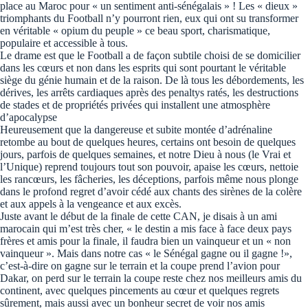
place au Maroc pour « un sentiment anti-sénégalais » ! Les « dieux »
triomphants du Football n’y pourront rien, eux qui ont su transformer
en véritable « opium du peuple » ce beau sport, charismatique,
populaire et accessible à tous.
Le drame est que le Football a de façon subtile choisi de se domicilier
dans les cœurs et non dans les esprits qui sont pourtant le véritable
siège du génie humain et de la raison. De là tous les débordements, les
dérives, les arrêts cardiaques après des penaltys ratés, les destructions
de stades et de propriétés privées qui installent une atmosphère
d’apocalypse
Heureusement que la dangereuse et subite montée d’adrénaline
retombe au bout de quelques heures, certains ont besoin de quelques
jours, parfois de quelques semaines, et notre Dieu à nous (le Vrai et
l’Unique) reprend toujours tout son pouvoir, apaise les cœurs, nettoie
les rancœurs, les fâcheries, les déceptions, parfois même nous plonge
dans le profond regret d’avoir cédé aux chants des sirènes de la colère
et aux appels à la vengeance et aux excès.
Juste avant le début de la finale de cette CAN, je disais à un ami
marocain qui m’est très cher, « le destin a mis face à face deux pays
frères et amis pour la finale, il faudra bien un vainqueur et un « non
vainqueur ». Mais dans notre cas « le Sénégal gagne ou il gagne !»,
c’est-à-dire on gagne sur le terrain et la coupe prend l’avion pour
Dakar, on perd sur le terrain la coupe reste chez nos meilleurs amis du
continent, avec quelques pincements au cœur et quelques regrets
sûrement, mais aussi avec un bonheur secret de voir nos amis