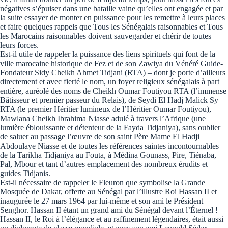
négatives s’épuiser dans une bataille vaine qu’elles ont engagée et par
la suite essayer de monter en puissance pour les remettre à leurs places
et faire quelques rappels que Tous les Sénégalais raisonnables et Tous
les Marocains raisonnables doivent sauvegarder et chérir de toutes
leurs forces.
Est-il utile de rappeler la puissance des liens spirituels qui font de la
ville marocaine historique de Fez et de son Zawiya du Vénéré Guide-
Fondateur Sidy Cheikh Ahmet Tidjani (RTA) – dont je porte d’ailleurs
directement et avec fierté le nom, un foyer religieux sénégalais à part
entière, auréolé des noms de Cheikh Oumar Foutiyou RTA (l’immense
Bâtisseur et premier passeur du Relais), de Seydi El Hadj Malick Sy
RTA (le premier Héritier lumineux de l’Héritier Oumar Foutiyou),
Mawlana Cheikh Ibrahima Niasse adulé à travers l’Afrique (une
lumière éblouissante et détenteur de la Fayda Tidjaniya), sans oublier
de saluer au passage l’œuvre de son saint Père Mame El Hadji
Abdoulaye Niasse et de toutes les références saintes incontournables
de la Tarikha Tidjaniya au Fouta, à Médina Gounass, Pire, Tiénaba,
Pal, Mbour et tant d’autres emplacement des nombreux érudits et
guides Tidjanis.
Est-il nécessaire de rappeler le Fleuron que symbolise la Grande
Mosquée de Dakar, offerte au Sénégal par l’illustre Roi Hassan II et
inaugurée le 27 mars 1964 par lui-même et son ami le Président
Senghor. Hassan II étant un grand ami du Sénégal devant l’Éternel !
Hassan II, le Roi à l’élégance et au raffinement légendaires, était aussi