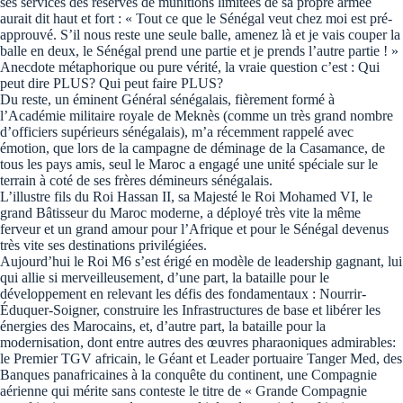
ses services des réserves de munitions limitées de sa propre armée
aurait dit haut et fort : « Tout ce que le Sénégal veut chez moi est pré-
approuvé. S’il nous reste une seule balle, amenez là et je vais couper la
balle en deux, le Sénégal prend une partie et je prends l’autre partie ! »
Anecdote métaphorique ou pure vérité, la vraie question c’est : Qui
peut dire PLUS? Qui peut faire PLUS?
Du reste, un éminent Général sénégalais, fièrement formé à
l’Académie militaire royale de Meknès (comme un très grand nombre
d’officiers supérieurs sénégalais), m’a récemment rappelé avec
émotion, que lors de la campagne de déminage de la Casamance, de
tous les pays amis, seul le Maroc a engagé une unité spéciale sur le
terrain à coté de ses frères démineurs sénégalais.
L’illustre fils du Roi Hassan II, sa Majesté le Roi Mohamed VI, le
grand Bâtisseur du Maroc moderne, a déployé très vite la même
ferveur et un grand amour pour l’Afrique et pour le Sénégal devenus
très vite ses destinations privilégiées.
Aujourd’hui le Roi M6 s’est érigé en modèle de leadership gagnant, lui
qui allie si merveilleusement, d’une part, la bataille pour le
développement en relevant les défis des fondamentaux : Nourrir-
Éduquer-Soigner, construire les Infrastructures de base et libérer les
énergies des Marocains, et, d’autre part, la bataille pour la
modernisation, dont entre autres des œuvres pharaoniques admirables:
le Premier TGV africain, le Géant et Leader portuaire Tanger Med, des
Banques panafricaines à la conquête du continent, une Compagnie
aérienne qui mérite sans conteste le titre de « Grande Compagnie