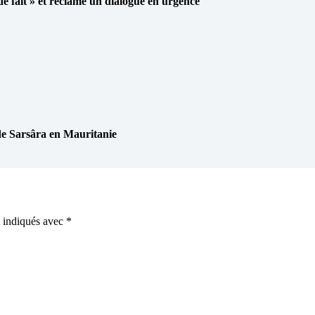
 de fait » et réclame un dialogue en urgence
Sarsâra en Mauritanie
t indiqués avec
*