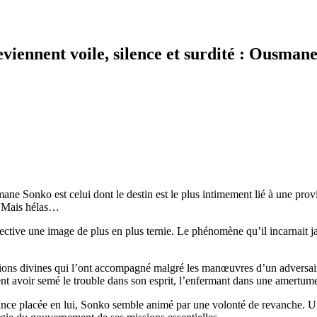
deviennent voile, silence et surdité : Ousma
mane Sonko est celui dont le destin est le plus intimement lié à une pr
e. Mais hélas…
ive une image de plus en plus ternie. Le phénomène qu’il incarnait jadi
dictions divines qui l’ont accompagné malgré les manœuvres d’un adversa
ent avoir semé le trouble dans son esprit, l’enfermant dans une amertume 
fiance placée en lui, Sonko semble animé par une volonté de revanche. U