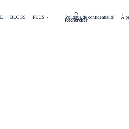
E
BLOGS
PLUS
Politique de confidentialité
À p
Rechercher