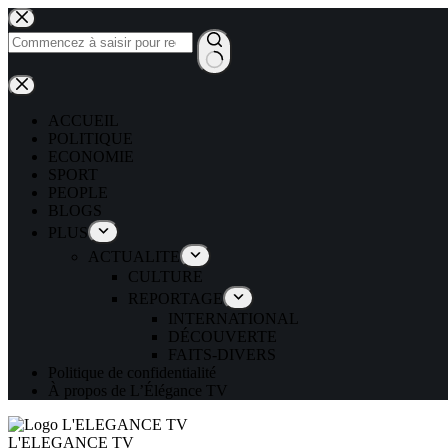
ACCUEIL
POLITIQUE
ECONOMIE
SPORT
PEOPLE
BLOGS
PLUS
ACTUALITE
CULTURE
REPORTAGE
INTERNATIONAL
DÉCOUVERTE
FAITS-DIVERS
Politique de confidentialité
À propos de L’Élégance TV
L'ELEGANCE TV