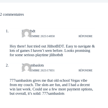
2 commentaires
jilihotbdt
29 DÉCEMBRE 2025/14H58
RÉPONDRE
Hey there! Just tried out JilihotBDT. Easy to navigate &
lots of games I haven’t seen before. Looks promising
for some serious playtime
jilihotbdt
777sambaslots
25 DÉCEMBRE 2025/17H31
RÉPONDRE
777sambaslots gives me that old-school Vegas vibe
from my couch. The slots are fun, and I had a decent
win last week. Could use a few more payment options,
but overall, it’s solid:
777sambaslots