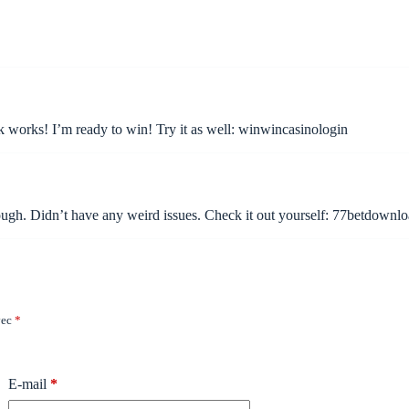
k works! I’m ready to win! Try it as well:
winwincasinologin
h. Didn’t have any weird issues. Check it out yourself:
77betdownlo
vec
*
E-mail
*