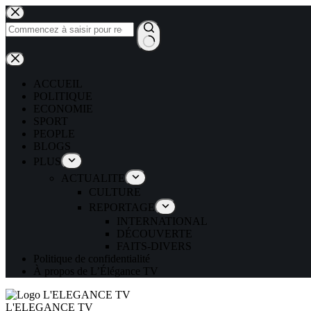
ACCUEIL
POLITIQUE
ECONOMIE
SPORT
PEOPLE
BLOGS
PLUS
ACTUALITE
CULTURE
REPORTAGE
INTERNATIONAL
DÉCOUVERTE
FAITS-DIVERS
Politique de confidentialité
À propos de L’Élégance TV
L'ELEGANCE TV