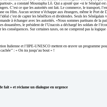
 partout», a constaté Moustapha Lô. Qui a ajouté que «si le Sénégal est a
gers. C’est ce que les autorités ont fait. Le commerce, le transport, l’en
bane ou Hlm. Aucun secteur n’échappe aux étrangers, même le Port de Da
l’idéal c’est de capter les bénéfices et dividendes. Seuls les Sénégalais
t demande à échanger avec les autorités. «Nous sommes partisans de la pa
es douanières, le président de l’Unacois a déchargé les soldats de l’éco
 les conséquences. Sur certaines taxes, on ne comprend pas la logique des
ération Italienne et l’IIPE-UNESCO mettent en œuvre un programme pour
 cachée’’ : « On ira jusqu’au bout » !
 de fait » et réclame un dialogue en urgence