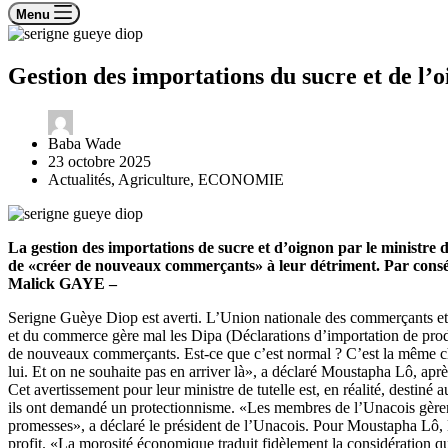
Menu
Gestion des importations du sucre et de l
Baba Wade
23 octobre 2025
Actualités
,
Agriculture
,
ECONOMIE
La gestion des importations de sucre et d’oignon par le ministre
de «créer de nouveaux commerçants» à leur détriment. Par conséq
Malick GAYE –
Serigne Guèye Diop est averti. L’Union nationale des commerçants et i
et du commerce gère mal les Dipa (Décla­rations d’importation de produ
de nouveaux commerçants. Est-ce que c’est normal ? C’est la même chose p
lui. Et on ne souhaite pas en arriver là», a déclaré Moustapha Lô, apr
Cet avertissement pour leur ministre de tutelle est, en réalité, destin
ils ont demandé un protectionnisme. «Les membres de l’Unacois gèrent
promesses», a déclaré le président de l’Unacois. Pour Moustapha Lô, la
profit. «La morosité économique traduit fidèlement la considération que