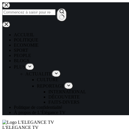
ACCUEIL
POLITIQUE
ECONOMIE
SPORT
PEOPLE
BLOGS
PLUS
ACTUALITE
CULTURE
REPORTAGE
INTERNATIONAL
DÉCOUVERTE
FAITS-DIVERS
Politique de confidentialité
À propos de L’Élégance TV
L'ELEGANCE TV