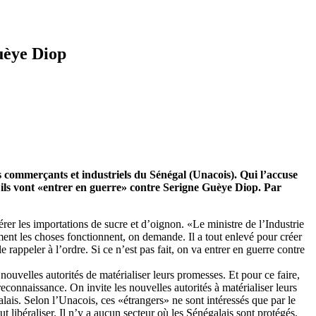
uèye Diop
s commerçants et industriels du Sénégal (Unacois). Qui l’accuse
 ils vont «entrer en guerre» contre Serigne Guèye Diop.
Par
er les importations de sucre et d’oignon. «Le ministre de l’Industrie
ment les choses fonctionnent, on demande. Il a tout enlevé pour créer
 rappeler à l’ordre. Si ce n’est pas fait, on va entrer en guerre contre
ouvelles autorités de matérialiser leurs promesses. Et pour ce faire,
nnaissance. On invite les nouvelles autorités à matérialiser leurs
lais. Selon l’Unacois, ces «étrangers» ne sont intéressés que par le
 libéraliser. Il n’y a aucun secteur où les Sénégalais sont protégés.