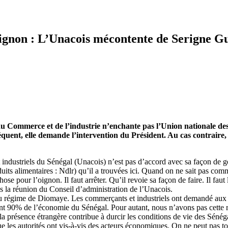
’oignon : L’Unacois mécontente de Serigne G
 du Commerce et de l’industrie n’enchante pas l’Union nationale de
uent, elle demande l’intervention du Président. Au cas contraire,
ndustriels du Sénégal (Unacois) n’est pas d’accord avec sa façon de gér
its alimentaires : Ndlr) qu’il a trouvées ici. Quand on ne sait pas com
our l’oignon. Il faut arrêter. Qu’il revoie sa façon de faire. Il faut le
ès la réunion du Conseil d’administration de l’Unacois.
é au régime de Diomaye. Les commerçants et industriels ont demandé aux n
 90% de l’économie du Sénégal. Pour autant, nous n’avons pas cette reco
 présence étrangère contribue à durcir les conditions de vie des Sénéga
 les autorités ont vis-à-vis des acteurs économiques. On ne peut pas tout