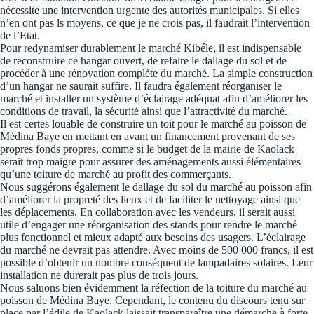
nécessite une intervention urgente des autorités municipales. Si elles
n’en ont pas ls moyens, ce que je ne crois pas, il faudrait l’intervention
de l’Etat.
Pour redynamiser durablement le marché Kibéle, il est indispensable
de reconstruire ce hangar ouvert, de refaire le dallage du sol et de
procéder à une rénovation complète du marché. La simple construction
d’un hangar ne saurait suffire. Il faudra également réorganiser le
marché et installer un système d’éclairage adéquat afin d’améliorer les
conditions de travail, la sécurité ainsi que l’attractivité du marché.
Il est certes louable de construire un toit pour le marché au poisson de
Médina Baye en mettant en avant un financement provenant de ses
propres fonds propres, comme si le budget de la mairie de Kaolack
serait trop maigre pour assurer des aménagements aussi élémentaires
qu’une toiture de marché au profit des commerçants.
Nous suggérons également le dallage du sol du marché au poisson afin
d’améliorer la propreté des lieux et de faciliter le nettoyage ainsi que
les déplacements. En collaboration avec les vendeurs, il serait aussi
utile d’engager une réorganisation des stands pour rendre le marché
plus fonctionnel et mieux adapté aux besoins des usagers. L’éclairage
du marché ne devrait pas attendre. Avec moins de 500 000 francs, il est
possible d’obtenir un nombre conséquent de lampadaires solaires. Leur
installation ne durerait pas plus de trois jours.
Nous saluons bien évidemment la réfection de la toiture du marché au
poisson de Médina Baye. Cependant, le contenu du discours tenu sur
place par l’édile de Kaolack laissait transparaître une démarche à forte