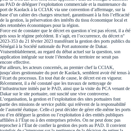
au PAD de déléguer l’exploitation commerciale et la maintenance du
port de Kaolack à la CCIAK via une convention d’affermage, sur la
base d’un cahier des charges structuré, garantissant à la fois l’efficacité
de la gestion, la préservation des intérêts du tissu économique local et
des retombées économiques pour la région.
Force est de constater que le décret en question n’est pas récent, il a été
pris sous le régime précédent. Il s’agit, en l’occurrence, du décret n°
2023-353 du 21 février 2023 transférant la gestion des ports publics du
Sénégal à la Société nationale du Port autonome de Dakar.
Vraisemblablement, au regard du débat actuel sur la question, son
application intégrale sur toute l’étendue du territoire ne serait pas
encore effective.
Par ailleurs, les acteurs concernés, au premier chef la CCIAK,
jusqu’alors gestionnaire du port de Kaolack, semblent avoir été tenus à
l’écart du processus. En tout état de cause, le décret est en vigueur.
Récemment, il a été constaté que les travaux de nettoyage de
l’infrastructure initiés par le PAD, ainsi que la visite du PCA venant de
Dakar sur le site portuaire, ont suscité une vive controverse.
L’organisation, la gestion et l’exploitation des sites portuaires font
partie des missions de service public qui relèvent de la responsabilité
de l’autorité étatique. Celle-ci peut décider de gérer elle-même les ports
ou d’en déléguer la gestion ou l’exploitation à des entités publiques
affiliées à l’État ou à des entreprises privées. On ne peut donc pas
reprocher à l’État de confier la gestion des ports au PAD. Il convient
toutefois de s’interroger sur la pertinence de la décision de retirer la