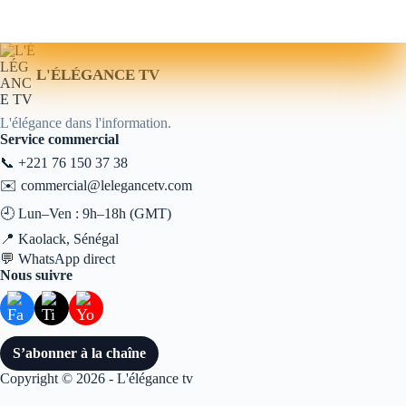
L'ÉLÉGANCE TV
L'élégance dans l'information.
Service commercial
📞
+221 76 150 37 38
✉️
commercial@lelegancetv.com
🕘 Lun–Ven : 9h–18h (GMT)
📍 Kaolack, Sénégal
💬
WhatsApp direct
Nous suivre
S’abonner à la chaîne
Copyright © 2026 - L'élégance tv