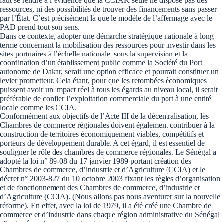
faut se rendre à l’évidence que la CCIAK seule ne dispose pas des
ressources, ni des possibilités de trouver des financements sans passer
par l’État. C’est précisément là que le modèle de l’affermage avec le
PAD prend tout son sens.
Dans ce contexte, adopter une démarche stratégique nationale à long
terme concernant la mobilisation des ressources pour investir dans les
sites portuaires à l’échelle nationale, sous la supervision et la
coordination d’un établissement public comme la Société du Port
autonome de Dakar, serait une option efficace et pourrait constituer un
levier prometteur. Cela étant, pour que les retombées économiques
puissent avoir un impact réel à tous les égards au niveau local, il serait
préférable de confier l’exploitation commerciale du port à une entité
locale comme les CCIA.
Conformément aux objectifs de l’Acte III de la décentralisation, les
Chambres de commerce régionales doivent également contribuer à la
construction de territoires économiquement viables, compétitifs et
porteurs de développement durable. A cet égard, il est essentiel de
souligner le rôle des chambres de commerce régionales. Le Sénégal a
adopté la loi n° 89-08 du 17 janvier 1989 portant création des
Chambres de commerce, d’industrie et d’Agriculture (CCIA) et le
décret n° 2003-827 du 10 octobre 2003 fixant les règles d’organisation
et de fonctionnement des Chambres de commerce, d’industrie et
d’Agriculture (CCIA). (Nous allons pas nous aventurer sur la nouvelle
réforme). En effet, avec la loi de 1979, il a été créé une Chambre de
commerce et d’industrie dans chaque région administrative du Sénégal