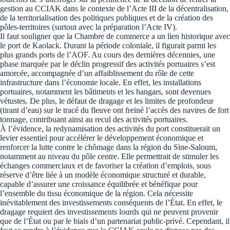
gestion au CCIAK dans le contexte de l’Acte III de la décentralisation,
de la territorialisation des politiques publiques et de la création des
pôles-territoires (surtout avec la préparation l’Acte IV).
Il faut souligner que la Chambre de commerce a un lien historique avec
le port de Kaolack. Durant la période coloniale, il figurait parmi les
plus grands ports de l’AOF. Au cours des dernières décennies, une
phase marquée par le déclin progressif des activités portuaires s’est
amorcée, accompagnée d’un affaiblissement du rôle de cette
infrastructure dans l’économie locale. En effet, les installations
portuaires, notamment les bâtiments et les hangars, sont devenues
vétustes. De plus, le défaut de dragage et les limites de profondeur
(tirant d’eau) sur le tracé du fleuve ont freiné l’accès des navires de fort
tonnage, contribuant ainsi au recul des activités portuaires.
À l’évidence, la redynamisation des activités du port constituerait un
levier essentiel pour accélérer le développement économique et
renforcer la lutte contre le chômage dans la région du Sine-Saloum,
notamment au niveau du pôle centre. Elle permettrait de stimuler les
échanges commerciaux et de favoriser la création d’emplois, sous
réserve d’être liée à un modèle économique structuré et durable,
capable d’assurer une croissance équilibrée et bénéfique pour
l’ensemble du tissu économique de la région. Cela nécessite
inévitablement des investissements conséquents de l’État. En effet, le
dragage requiert des investissements lourds qui ne peuvent provenir
que de l’État ou par le biais d’un partenariat public-privé. Cependant, il