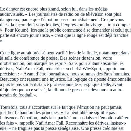
Le danger est encore plus grand, selon lui, dans les médias
audiovisuels. « Les journalistes de radio ou de télévision sont plus
dangereux, parce que l’émotion passe immédiatement. Ce que vous
dites, la façon dont vous le dites, l’expression du visage… tout compte
». Pour Koumé, lorsque le public commence à se demander si celui qui
parle est encore journaliste, « c’est que la ligne rouge est déjà franchie
».
Cette ligne aurait précisément vacillé lors de la finale, notamment dans
la salle de conférence de presse. Des scènes de tension, voire
d’obstruction, ont marqué les esprits. Sans pour autant absoudre les
dérives, Nafi Amar Fall, rédactrice en chef à WiwSport, apporte une
précision : « Avant d’être journalistes, nous sommes des êtres humains.
Beaucoup ont ressenti une injustice. La logique de riposte émotionnelle
a pris le pas sur la distance professionnelle », explique-t-elle, avant
d’ajouter que « ce soir-là, la tribune de presse est devenue un autre
terrain de football ».
Toutefois, tous s’accordent sur le fait que l’émotion ne peut jamais
justifier l’abandon des principes. « La neutralité ne signifie pas
l’absence d’émotion, mais la capacité à ne pas laisser l’émotion altérer
les faits », rappelle Nafi Amar Fall. Reconnaître les dérives, insiste-t-
elle, « ne fragilise pas la presse sénégalaise. Une presse crédible est