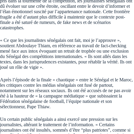
pris dans la tourmente de la compétition, les journalistes sénégalais ont
dû évoluer sur une crête étroite, oscillant entre le devoir d’informer et
l’élan émotionnel suscité par l’appartenance nationale. Cette frontière
fragile a été d’autant plus difficile à maintenir que le contexte post-
finale a été saturé de rumeurs, de fake news et de scénarios
catastrophes.
« Ce que les journalistes sénégalais ont fait, moi je l’approuve »,
soutient Abdoulaye Thiam, en référence au travail de fact-checking
mené face aux intox évoquant un retrait de trophée ou une exclusion
du Sénégal des compétitions internationales. « Ils sont allés dans les
textes, dans les jurisprudences existantes, pour rétablir la vérité. Ils ont
joué un rôle de vigie ».
Après l’épisode de la finale « chaotique » entre le Sénégal et le Maroc,
les critiques contre les médias sénégalais ont fusé de partout,
notamment sur les réseaux sociaux. Ils ont été accusés de ne pas avoir
été à la hauteur de « la campagne médiatique » que subissaient la
Fédération sénégalaise de football, l’équipe nationale et son
sélectionneur, Pape Thiaw.
Un certain public sénégalais a ainsi exercé une pression sur les
journalistes, altérant le traitement de l’information. « Certains
journalistes ont été insultés, sommés d’être “plus patriotes”, comme si