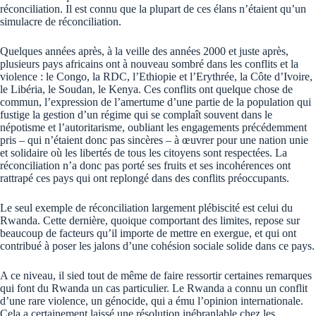
réconciliation. Il est connu que la plupart de ces élans n’étaient qu’un
simulacre de réconciliation.
Quelques années après, à la veille des années 2000 et juste après,
plusieurs pays africains ont à nouveau sombré dans les conflits et la
violence : le Congo, la RDC, l’Ethiopie et l’Erythrée, la Côte d’Ivoire,
le Libéria, le Soudan, le Kenya. Ces conflits ont quelque chose de
commun, l’expression de l’amertume d’une partie de la population qui
fustige la gestion d’un régime qui se complaît souvent dans le
népotisme et l’autoritarisme, oubliant les engagements précédemment
pris – qui n’étaient donc pas sincères – à œuvrer pour une nation unie
et solidaire où les libertés de tous les citoyens sont respectées. La
réconciliation n’a donc pas porté ses fruits et ses incohérences ont
rattrapé ces pays qui ont replongé dans des conflits préoccupants.
Le seul exemple de réconciliation largement plébiscité est celui du
Rwanda. Cette dernière, quoique comportant des limites, repose sur
beaucoup de facteurs qu’il importe de mettre en exergue, et qui ont
contribué à poser les jalons d’une cohésion sociale solide dans ce pays.
A ce niveau, il sied tout de même de faire ressortir certaines remarques
qui font du Rwanda un cas particulier. Le Rwanda a connu un conflit
d’une rare violence, un génocide, qui a ému l’opinion internationale.
Cela a certainement laissé une résolution inébranlable chez les