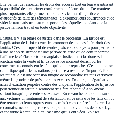
Elle permet de respecter les droits des accusés tout en leur garantissant
la possibilité de s’exprimer conformément à leurs droits. De manière
plus importante, elle permet surtout aux victimes d’injustice et
d’atrocités de faire des témoignages, d’exprimer leurs souffrances et de
vider le traumatisme dont elles portent les séquelles pendant que la
justice fait son travail en toute objectivité.
Ensuite, il y a la phase de justice dans le processus. La justice est
l’application de la loi en vue de prononcer des peines à l’endroit des
fautifs. C’est un impératif de rendre justice aux citoyens pour permettre
à une nation de surmonter une période de crise ou de conflit comme
l’affirme le célèbre dicton en anglais « Justice must be done ». La
jonction entre la vérité et la justice est ce moment décisif où les
concernés reconnaissent les faits qu’on leur reproche. C’est une phase
cathartique qui aide les nations post-crise à résoudre l’impunité. Pour
les fautifs, c’est une occasion unique de reconnaître les faits et d’avoir
même la grandeur de présenter des excuses. En outre, eu égard aux
actes d’exaction perpétré contre des citoyens, l’application de la justice
peut donner au fautif le sentiment de s’être réconcilié à soi-même
surtout lorsqu’il présente ses excuses. En revanche, elle donne surtout
aux victimes un sentiment de satisfaction en ce sens que les faits ont pu
être retracés et leurs oppresseurs appelés à comparaître à la barre. La
reconnaissance de l’injustice subie permet aux victimes de se soulager
et contribue à atténuer le traumatisme qu’ils ont vécu. Voir les