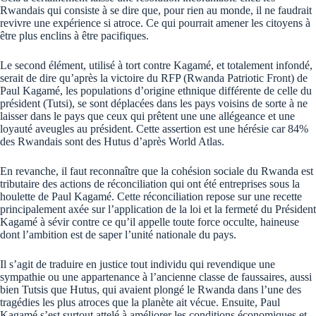
Rwandais qui consiste à se dire que, pour rien au monde, il ne faudrait
revivre une expérience si atroce. Ce qui pourrait amener les citoyens à
être plus enclins à être pacifiques.
Le second élément, utilisé à tort contre Kagamé, et totalement infondé,
serait de dire qu’après la victoire du RFP (Rwanda Patriotic Front) de
Paul Kagamé, les populations d’origine ethnique différente de celle du
président (Tutsi), se sont déplacées dans les pays voisins de sorte à ne
laisser dans le pays que ceux qui prêtent une une allégeance et une
loyauté aveugles au président. Cette assertion est une hérésie car 84%
des Rwandais sont des Hutus d’après World Atlas.
En revanche, il faut reconnaître que la cohésion sociale du Rwanda est
tributaire des actions de réconciliation qui ont été entreprises sous la
houlette de Paul Kagamé. Cette réconciliation repose sur une recette
principalement axée sur l’application de la loi et la fermeté du Président
Kagamé à sévir contre ce qu’il appelle toute force occulte, haineuse
dont l’ambition est de saper l’unité nationale du pays.
Il s’agit de traduire en justice tout individu qui revendique une
sympathie ou une appartenance à l’ancienne classe de faussaires, aussi
bien Tutsis que Hutus, qui avaient plongé le Rwanda dans l’une des
tragédies les plus atroces que la planète ait vécue. Ensuite, Paul
Kagamé s’est surtout attelé à améliorer les conditions économiques et