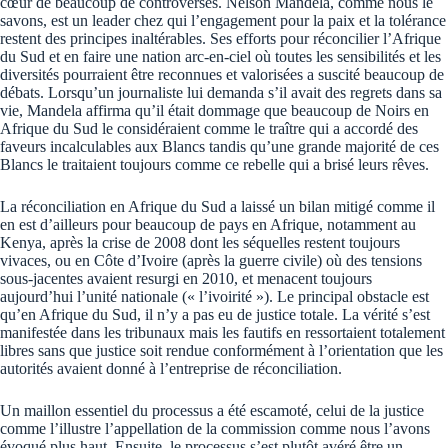
cœur de beaucoup de controverses. Nelson Mandela, comme nous le
savons, est un leader chez qui l’engagement pour la paix et la tolérance
restent des principes inaltérables. Ses efforts pour réconcilier l’Afrique
du Sud et en faire une nation arc-en-ciel où toutes les sensibilités et les
diversités pourraient être reconnues et valorisées a suscité beaucoup de
débats. Lorsqu’un journaliste lui demanda s’il avait des regrets dans sa
vie, Mandela affirma qu’il était dommage que beaucoup de Noirs en
Afrique du Sud le considéraient comme le traître qui a accordé des
faveurs incalculables aux Blancs tandis qu’une grande majorité de ces
Blancs le traitaient toujours comme ce rebelle qui a brisé leurs rêves.
La réconciliation en Afrique du Sud a laissé un bilan mitigé comme il
en est d’ailleurs pour beaucoup de pays en Afrique, notamment au
Kenya, après la crise de 2008 dont les séquelles restent toujours
vivaces, ou en Côte d’Ivoire (après la guerre civile) où des tensions
sous-jacentes avaient resurgi en 2010, et menacent toujours
aujourd’hui l’unité nationale (« l’ivoirité »). Le principal obstacle est
qu’en Afrique du Sud, il n’y a pas eu de justice totale. La vérité s’est
manifestée dans les tribunaux mais les fautifs en ressortaient totalement
libres sans que justice soit rendue conformément à l’orientation que les
autorités avaient donné à l’entreprise de réconciliation.
Un maillon essentiel du processus a été escamoté, celui de la justice
comme l’illustre l’appellation de la commission comme nous l’avons
évoqué plus haut. Ensuite, le processus s’est plutôt avéré être un