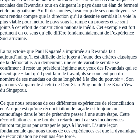
sociales des Rwandais tout en dirigeant le pays dans un élan de fermeté
et de pragmatisme. Au fil des années, beaucoup de ses concitoyens, se
sont rendus compte que la direction qu’il a dessinée semblait la voie la
plus viable pour mettre le pays sous la rampe du progrès et se sont
joints à cet effort de construction nationale inédit. Cet exemple est fort
pertinent en ce sens qu’elle diffère fondamentalement de l’expérience
Sud-africaine.
La trajectoire que Paul Kagamé a imprimée au Rwanda fait
aujourd’hui qu’il est difficile de le juger à l’aune des critères classiques
de la démocratie. Au demeurant, une seule variable semble se
confirmer : il reste un président légitime aux yeux des Rwandais qui se
disent que « tant qu’il peut faire le travail, ils se soucient peu du
nombre de ses mandats ou de sa longévité à la tête du pouvoir ». Son
parcours s’apparente à celui de Den Xiao Ping ou de Lee Kuan Yew
du Singapour.
Ce que nous retenons de ces différentes expériences de réconciliation
en Afrique est qu’une réconciliation de façade est toujours un
camouflage dans le but de prétendre passer à une autre étape. Cette
réconciliation est une bombe à retardement car ses incohérences
finiront toujours par rattraper le pays à l’avenir. L’autre leçon
fondamentale que nous tirons de ces expériences est que la dynamique
de réconciliation ne peut pas être forcé.