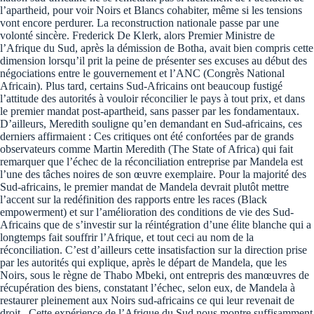
l’apartheid, pour voir Noirs et Blancs cohabiter, même si les tensions
vont encore perdurer. La reconstruction nationale passe par une
volonté sincère. Frederick De Klerk, alors Premier Ministre de
l’Afrique du Sud, après la démission de Botha, avait bien compris cette
dimension lorsqu’il prit la peine de présenter ses excuses au début des
négociations entre le gouvernement et l’ANC (Congrès National
Africain). Plus tard, certains Sud-Africains ont beaucoup fustigé
l’attitude des autorités à vouloir réconcilier le pays à tout prix, et dans
le premier mandat post-apartheid, sans passer par les fondamentaux.
D’ailleurs, Meredith souligne qu’en demandant en Sud-africains, ces
derniers affirmaient : Ces critiques ont été confortées par de grands
observateurs comme Martin Meredith (The State of Africa) qui fait
remarquer que l’échec de la réconciliation entreprise par Mandela est
l’une des tâches noires de son œuvre exemplaire. Pour la majorité des
Sud-africains, le premier mandat de Mandela devrait plutôt mettre
l’accent sur la redéfinition des rapports entre les races (Black
empowerment) et sur l’amélioration des conditions de vie des Sud-
Africains que de s’investir sur la réintégration d’une élite blanche qui a
longtemps fait souffrir l’Afrique, et tout ceci au nom de la
réconciliation. C’est d’ailleurs cette insatisfaction sur la direction prise
par les autorités qui explique, après le départ de Mandela, que les
Noirs, sous le règne de Thabo Mbeki, ont entrepris des manœuvres de
récupération des biens, constatant l’échec, selon eux, de Mandela à
restaurer pleinement aux Noirs sud-africains ce qui leur revenait de
droit. Cette expérience de l’Afrique du Sud nous montre suffisamment