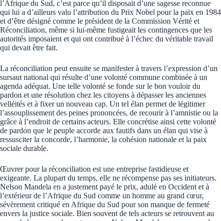
l’Afrique du Sud, c’est parce qu’il disposait d’une sagesse reconnue
qui lui a d’ailleurs valu l’attribution du Prix Nobel pour la paix en 1984
et d’être désigné comme le président de la Commission Vérité et
Réconciliation, même si lui-même fustigeait les contingences que les
autorités imposaient et qui ont contribué à l’échec du véritable travail
qui devait être fait.
La réconciliation peut ensuite se manifester à travers l’expression d’un
sursaut national qui résulte d’une volonté commune combinée à un
agenda adéquat. Une telle volonté se fonde sur le bon vouloir du
pardon et une résolution chez les citoyens à dépasser les anciennes
velléités et à fixer un nouveau cap. Un tel élan permet de légitimer
l’assouplissement des peines prononcées, de recourir à l’amnistie ou la
grâce à l’endroit de certains acteurs. Elle concrétise ainsi cette volonté
de pardon que le peuple accorde aux fautifs dans un élan qui vise à
ressusciter la concorde, l’harmonie, la cohésion nationale et la paix
sociale durable.
Œuvrer pour la réconciliation est une entreprise fastidieuse et
exigeante. La plupart du temps, elle ne récompense pas ses initiateurs.
Nelson Mandela en a justement payé le prix, adulé en Occident et à
l’extérieur de l’Afrique du Sud comme un homme au grand cœur,
sévèrement critiqué en Afrique du Sud pour son manque de fermeté
envers la justice sociale. Bien souvent de tels acteurs se retrouvent au