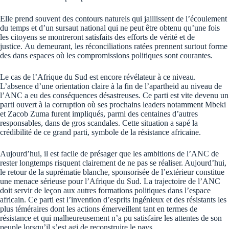
Elle prend souvent des contours naturels qui jaillissent de l’écoulement
du temps et d’un sursaut national qui ne peut être obtenu qu’une fois
les citoyens se montreront satisfaits des efforts de vérité et de
justice. Au demeurant, les réconciliations ratées prennent surtout forme
des dans espaces où les compromissions politiques sont courantes.
Le cas de l’Afrique du Sud est encore révélateur à ce niveau.
L’absence d’une orientation claire à la fin de l’apartheid au niveau de
l’ANC a eu des conséquences désastreuses. Ce parti est vite devenu un
parti ouvert à la corruption où ses prochains leaders notamment Mbeki
et Zacob Zuma furent impliqués, parmi des centaines d’autres
responsables, dans de gros scandales. Cette situation a sapé la
crédibilité de ce grand parti, symbole de la résistance africaine.
Aujourd’hui, il est facile de présager que les ambitions de l’ANC de
rester longtemps risquent clairement de ne pas se réaliser. Aujourd’hui,
le retour de la suprématie blanche, sponsorisée de l’extérieur constitue
une menace sérieuse pour l’Afrique du Sud. La trajectoire de l’ANC
doit servir de leçon aux autres formations politiques dans l’espace
africain. Ce parti est l’invention d’esprits ingénieux et des résistants les
plus téméraires dont les actions émerveillent tant en termes de
résistance et qui malheureusement n’a pu satisfaire les attentes de son
peuple lorsqu’il s’est agi de reconstruire le pays.