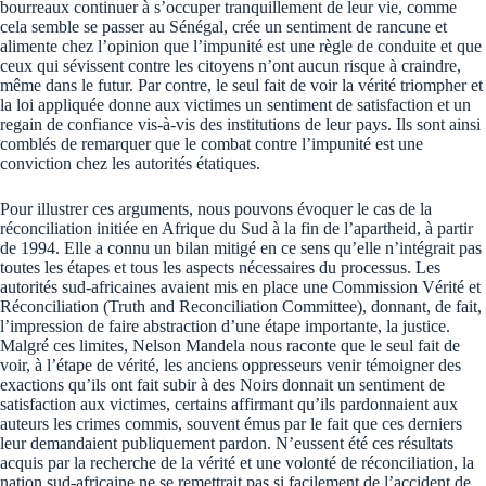
bourreaux continuer à s’occuper tranquillement de leur vie, comme
cela semble se passer au Sénégal, crée un sentiment de rancune et
alimente chez l’opinion que l’impunité est une règle de conduite et que
ceux qui sévissent contre les citoyens n’ont aucun risque à craindre,
même dans le futur. Par contre, le seul fait de voir la vérité triompher et
la loi appliquée donne aux victimes un sentiment de satisfaction et un
regain de confiance vis-à-vis des institutions de leur pays. Ils sont ainsi
comblés de remarquer que le combat contre l’impunité est une
conviction chez les autorités étatiques.
Pour illustrer ces arguments, nous pouvons évoquer le cas de la
réconciliation initiée en Afrique du Sud à la fin de l’apartheid, à partir
de 1994. Elle a connu un bilan mitigé en ce sens qu’elle n’intégrait pas
toutes les étapes et tous les aspects nécessaires du processus. Les
autorités sud-africaines avaient mis en place une Commission Vérité et
Réconciliation (Truth and Reconciliation Committee), donnant, de fait,
l’impression de faire abstraction d’une étape importante, la justice.
Malgré ces limites, Nelson Mandela nous raconte que le seul fait de
voir, à l’étape de vérité, les anciens oppresseurs venir témoigner des
exactions qu’ils ont fait subir à des Noirs donnait un sentiment de
satisfaction aux victimes, certains affirmant qu’ils pardonnaient aux
auteurs les crimes commis, souvent émus par le fait que ces derniers
leur demandaient publiquement pardon. N’eussent été ces résultats
acquis par la recherche de la vérité et une volonté de réconciliation, la
nation sud-africaine ne se remettrait pas si facilement de l’accident de