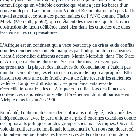
camouflage qu’un véritable exercice qui visait à jeter les bases d’un
nouveau départ. La Commission Vérité et Réconciliation n’a pas fait le
travail attendu et ce sont des personnalités de l’ANC comme Thabo
Mbeki (Meredith, p.662), qui en étaient des membres qui lui faisaient
obstruction de façon délibérée aussi bien dans les enquêtes que dans
les démarches compensatoires.
L’Afrique est un continent qui a vécu beaucoup de crises et de conflits
dont les dénouements ont été marqués par l’adoption de mécanismes
visant à réconcilier différents acteurs. Martin Meredith, dans The State
of Africa, en a étudié plusieurs. Ses conclusions ne restent pas
surprenantes : la plupart des initiatives de réconciliation n’étaient pas
minutieusement conçues et mises en œuvre de façon appropriée. Elles
laissent toujours une paix fragile avant de faire resurgir les anciennes
velléités. En guise d’illustration, les premières tentatives de
réconciliations nationales en Afrique ont eu lieu lors des fameuses
conférences nationales qui scellent l’avènement du multipartisme en
Afrique dans les années 1990.
En réalité, la plupart des présidents africains ont régné, juste après les
indépendances, avec le parti unique au prix d’énormes exactions contre
des opposants politiques ou des groupes sociaux spécifiques. Ouvrir la
voie du multipartisme impliquait le lancement d’un nouveau départ où
il fallait embarquer toutes les forces vives de la nation au nom de la