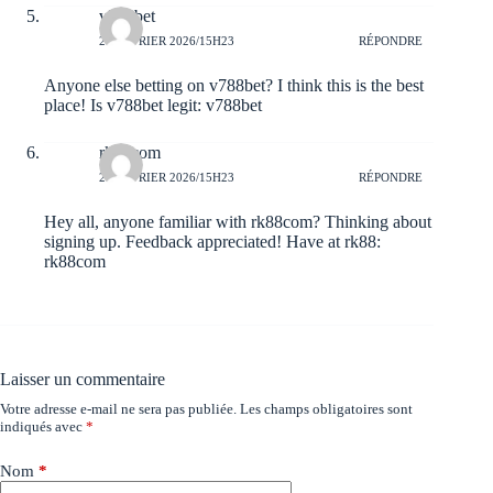
v788bet
24 FÉVRIER 2026/15H23
RÉPONDRE
Anyone else betting on v788bet? I think this is the best
place! Is v788bet legit:
v788bet
rk88com
24 FÉVRIER 2026/15H23
RÉPONDRE
Hey all, anyone familiar with rk88com? Thinking about
signing up. Feedback appreciated! Have at rk88:
rk88com
Laisser un commentaire
Votre adresse e-mail ne sera pas publiée.
Les champs obligatoires sont
indiqués avec
*
Nom
*