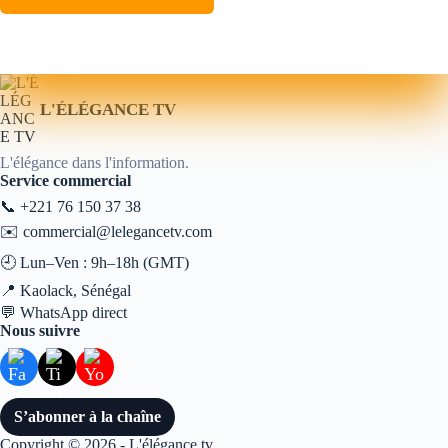
L'ÉLÉGANCE TV
L'élégance dans l'information.
Service commercial
📞
+221 76 150 37 38
✉️
commercial@lelegancetv.com
🕘 Lun–Ven : 9h–18h (GMT)
📍 Kaolack, Sénégal
💬
WhatsApp direct
Nous suivre
S’abonner à la chaîne
Copyright © 2026 - L'élégance tv