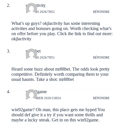
okjlactivity
16 MARS 2026/7H52
RÉPONDRE
What’s up guys? okjlactivity has some interesting
activities and bonuses going on. Worth checking what’s
on offer before you play. Click the link to find out more:
okjlactivity
mr88bet
16 MARS 2026/7H51
RÉPONDRE
Heard some buzz about mr88bet. The odds look pretty
competitive. Definitely worth comparing them to your
usual haunts. Take a shot:
mr88bet
win92game
24 FÉVRIER 2026/15H24
RÉPONDRE
win92game? Oh man, this place gets me hyped You
should def give it a try if you want some thrills and
maybe a lucky streak. Get in on this
win92game
.