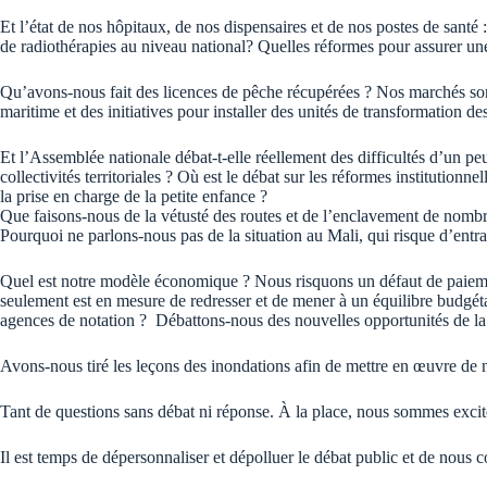
Et l’état de nos hôpitaux, de nos dispensaires et de nos postes de sant
de radiothérapies au niveau national? Quelles réformes pour assurer une 
Qu’avons-nous fait des licences de pêche récupérées ? Nos marchés sont
maritime et des initiatives pour installer des unités de transformation de
Et l’Assemblée nationale débat-t-elle réellement des difficultés d’un pe
collectivités territoriales ? Où est le débat sur les réformes institutionn
la prise en charge de la petite enfance ?
Que faisons-nous de la vétusté des routes et de l’enclavement de nomb
Pourquoi ne parlons-nous pas de la situation au Mali, qui risque d’entra
Quel est notre modèle économique ? Nous risquons un défaut de paiemen
seulement est en mesure de redresser et de mener à un équilibre budgéta
agences de notation ? Débattons-nous des nouvelles opportunités de l
Avons-nous tiré les leçons des inondations afin de mettre en œuvre de n
Tant de questions sans débat ni réponse. À la place, nous sommes excité
Il est temps de dépersonnaliser et dépolluer le débat public et de nous co