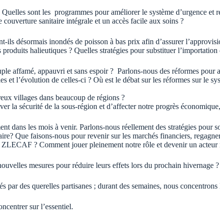
é : Quelles sont les programmes pour améliorer le système d’urgence et r
couverture sanitaire intégrale et un accès facile aux soins ?
-ils désormais inondés de poisson à bas prix afin d’assurer l’approvis
s produits halieutiques ? Quelles stratégies pour substituer l’importation
uple affamé, appauvri et sans espoir ? Parlons-nous des réformes pour am
elles et l’évolution de celles-ci ? Où est le débat sur les réformes sur le
reux villages dans beaucoup de régions ?
ver la sécurité de la sous-région et d’affecter notre progrès économique
t dans les mois à venir. Parlons-nous réellement des stratégies pour s
ire? Que faisons-nous pour revenir sur les marchés financiers, regagner 
a ZLECAF ? Comment jouer pleinement notre rôle et devenir un acteur m
ouvelles mesures pour réduire leurs effets lors du prochain hivernage ?
s par des querelles partisanes ; durant des semaines, nous concentrons 
ncentrer sur l’essentiel.