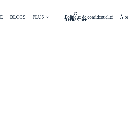
E
BLOGS
PLUS
Politique de confidentialité
À p
Rechercher