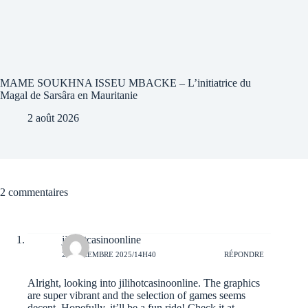
MAME SOUKHNA ISSEU MBACKE – L’initiatrice du
Magal de Sarsâra en Mauritanie
2 août 2026
2 commentaires
jilihotcasinoonline
29 DÉCEMBRE 2025/14H40
RÉPONDRE
Alright, looking into jilihotcasinoonline. The graphics
are super vibrant and the selection of games seems
decent. Hopefully, it’ll be a fun ride! Check it at