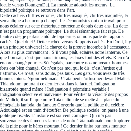
locale versus DoungenDaj. La musique adoucit les mœurs. La
bipolarité politique se retrouve dans l’art.
Dette cachée, chiffres erronés, chiffres masqués, chiffres maquillés, la
sémantique a beaucoup changé. Les économistes ont du travail pour
nous éclairer sur cette rhétorique entretenue depuis deux ans. La dette
n’est pas un programme politique. Le duel sémantique fait rage. De
l’autre côté, je parlais tantôt de bipolarité, on nous parle de rapports
cachés. Quel duel ! Dette cachée versus Rapports cachés. En Droit, il y
a un principe universel : la charge de la preuve incombe à l’accusateur.
Alors au plus convaincant ! S’il vous plaît, éclairez notre lanterne. Ce
que l’on sait, c’est que nous trimons, les taxes font des effets. Rien n’a
encore changé pour les Sénégalais, par contre nos nouveaux hommes
forts ont bien changé. Ce n’est pas moi qui le dis, c’est l’artiste qui
l’affirme. Ce n’est, sans doute, pas faux. Les gars, vous avez de très
bonnes mines. Ngour nekhnadal ! Tata peut s’offusquer devant Malick
Thiandoum, pourtant ce dernier est dans le factuel. Indignation
bizarroïde quand même ! Indignation à géométrie variable !
Indignation sélective et malvenue. Pour vérifier la véracité des propos
de Malick, il suffit que notre Tata nationale se mette à la place du
Sénégalais lambda, du fameux Gorgorlu que la politique du célèbre
Adoukalpé est en train d’étouffer. De politique sociale, on passe à une
politique fiscale. L’histoire est souvent comique. Qui n’a pas
souvenance des fameuses larmes de notre Tata nationale pour implorer
de la pitié pour le héros mourant ! Ce dernier finira par nous montrer