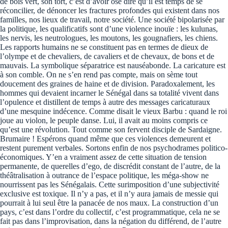
de bois vert, son tort, c’est d’avoir osé dire qu’il est temps de se
réconcilier, de dénoncer les fractures profondes qui existent dans nos
familles, nos lieux de travail, notre société. Une société bipolarisée par
la politique, les qualificatifs sont d’une violence inouïe : les kulunas,
les nervis, les neutrologues, les moutons, les gougnafiers, les chiens.
Les rapports humains ne se constituent pas en termes de dieux de
l’olympe et de chevaliers, de cavaliers et de chevaux, de bons et de
mauvais. La symbolique séparatrice est nauséabonde. La caricature est
à son comble. On ne s’en rend pas compte, mais on sème tout
doucement des graines de haine et de division. Paradoxalement, les
hommes qui devaient incarner le Sénégal dans sa totalité vivent dans
l’opulence et distillent de temps à autre des messages caricaturaux
d’une mesquine indécence. Comme disait le vieux Barbu : quand le roi
joue au violon, le peuple danse. Lui, il avait au moins compris ce
qu’est une révolution. Tout comme son fervent disciple de Sardaigne.
Brumaire ! Espérons quand même que ces violences demeurent et
restent purement verbales. Sortons enfin de nos psychodrames politico-
économiques. Y’en a vraiment assez de cette situation de tension
permanente, de querelles d’ego, de discrédit constant de l’autre, de la
théâtralisation à outrance de l’espace politique, les méga-show ne
nourrissent pas les Sénégalais. Cette surimposition d’une subjectivité
exclusive est toxique. Il n’y a pas, et il n’y aura jamais de messie qui
pourrait à lui seul être la panacée de nos maux. La construction d’un
pays, c’est dans l’ordre du collectif, c’est programmatique, cela ne se
fait pas dans l’improvisation, dans la négation du différend, de l’autre