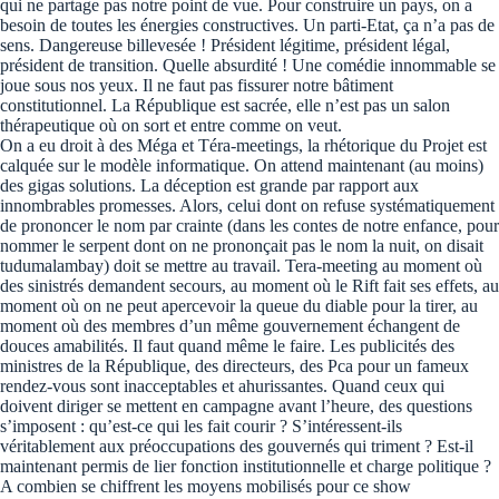
qui ne partage pas notre point de vue. Pour construire un pays, on a
besoin de toutes les énergies constructives. Un parti-Etat, ça n’a pas de
sens. Dangereuse billevesée ! Président légitime, président légal,
président de transition. Quelle absurdité ! Une comédie innommable se
joue sous nos yeux. Il ne faut pas fissurer notre bâtiment
constitutionnel. La République est sacrée, elle n’est pas un salon
thérapeutique où on sort et entre comme on veut.
On a eu droit à des Méga et Téra-meetings, la rhétorique du Projet est
calquée sur le modèle informatique. On attend maintenant (au moins)
des gigas solutions. La déception est grande par rapport aux
innombrables promesses. Alors, celui dont on refuse systématiquement
de prononcer le nom par crainte (dans les contes de notre enfance, pour
nommer le serpent dont on ne prononçait pas le nom la nuit, on disait
tudumalambay) doit se mettre au travail. Tera-meeting au moment où
des sinistrés demandent secours, au moment où le Rift fait ses effets, au
moment où on ne peut apercevoir la queue du diable pour la tirer, au
moment où des membres d’un même gouvernement échangent de
douces amabilités. Il faut quand même le faire. Les publicités des
ministres de la République, des directeurs, des Pca pour un fameux
rendez-vous sont inacceptables et ahurissantes. Quand ceux qui
doivent diriger se mettent en campagne avant l’heure, des questions
s’imposent : qu’est-ce qui les fait courir ? S’intéressent-ils
véritablement aux préoccupations des gouvernés qui triment ? Est-il
maintenant permis de lier fonction institutionnelle et charge politique ?
A combien se chiffrent les moyens mobilisés pour ce show