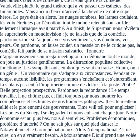
ses fameux talents de comédien. Ce n’était que de la comédie.
Vaudeville plutôt, le grand théâtre qui a vu passer des esthètes, des
funambules. Mais aucun d’eux n’arrive à la cheville de notre super
héros. Le pays était en alerte, les nuages sombres, les larmes coulaient,
les voix étreintes par l’émotion, tout le monde retenait son souffle,
tellement l’arnaque avait marché. Au finish, le Superman nous révélera
la supercherie en mondiovision : je ne faisais que de la comédie,
pardonnez-moi si j’ai joué avec vos sentiments, vos émotions, vos
peurs. On pardonne, on laisse couler, un messie on ne le critique pas, la
comédie fait partie de sa mission salvatrice. Tonnerre
d’applaudissements au méga-meeting où on dédouane tout le monde,
on joue au justicier gentilhomme. La distraction populiste collective
fonctionne. Les sympathisants euphoriques sont en transe. Houra, on a
un génie ! Un visionnaire qui s’adapte aux circonstances. Pendant ce
temps, aucune lisibilité, les programmes s’enchaînent et s’entremêlent.
Les plans passent à l’imprimerie comme des lettres à la poste. 2050 ?
Belle projection prospective. Pardonnez la redondance ! Le temps
travaille, il ne chôme pas, et finit toujours par nous montrer les
compétences et les limites de nos hommes politiques. Il est le meilleur
allié et le pire ennemi des gouvernants. Time will tell pour angliciser !
Les notes du Sénégal se dégradent et nous enlisent chaque jour. Notre
économie est au plus bas, nous disent-elles. Problèmes économiques,
problème d’autorité ? On ne sait plus sur quel pied danser le
Ndawrabine et le Goumbé nationaux. Alors Ndeup national ? Une
cure, on en a vraiment besoin. Abdourahmane Diouf prend une volée