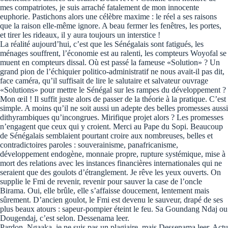
mes compatriotes, je suis arraché fatalement de mon innocente
euphorie. Pastichons alors une célèbre maxime : le réel a ses raisons
que la raison elle-même ignore. A beau fermer les fenêtres, les portes,
et tirer les rideaux, il y aura toujours un interstice !
La réalité aujourd’hui, c’est que les Sénégalais sont fatigués, les
ménages souffrent, l’économie est au ralenti, les compteurs Woyofal se
muent en compteurs dissal. Où est passé la fameuse «Solution» ? Un
grand pion de l’échiquier politico-administratif ne nous avait-il pas dit,
face caméra, qu’il suffisait de lire le salutaire et salvateur ouvrage
«Solutions» pour mettre le Sénégal sur les rampes du développement ?
Mon œil ! Il suffit juste alors de passer de la théorie à la pratique. C’est
simple. A moins qu’il ne soit aussi un adepte des belles promesses aussi
dithyrambiques qu’incongrues. Mirifique projet alors ? Les promesses
n’engagent que ceux qui y croient. Merci au Pape du Sopi. Beaucoup
de Sénégalais semblaient pourtant croire aux nombreuses, belles et
contradictoires paroles : souverainisme, panafricanisme,
développement endogène, monnaie propre, rupture systémique, mise à
mort des relations avec les instances financières internationales qui ne
seraient que des goulots d’étranglement. Je rêve les yeux ouverts. On
supplie le Fmi de revenir, revenir pour sauver la case de l’oncle
Birama. Oui, elle brûle, elle s’affaisse doucement, lentement mais
sûrement. D’ancien goulot, le Fmi est devenu le sauveur, drapé de ses
plus beaux atours : sapeur-pompier éteint le feu. Sa Goundang Ndaj ou
Dougendaj, c’est selon. Dessenama leer.
Pardon, Ngaaka, je ne suis pas un plagiaire, mais Dessenama leer. Actu