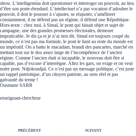
show. L’intelligentsia doit questionner et interroger un pouvoir, au lieu
d’être son porte-étendard. L’intellectuel n’a pas vocation d’adouber le
pouvoir, il doit le pousser à s’ajuster, se réajuster, s’améliorer
constamment, il ne défend pas un régime, il défend une République.
Hors-texte : chez moi, à Simal, le pont qui faisait objet et sujet de
campagne, une des grandes promesses électorales, demeure
impraticable. Je dis ça et je n’ai rien dit. Simal est toujours coupé du
monde, ce n’est pas ma formule, le pont le liant au reste du monde est
un impératif. On a battu le macadam, brandi des pancartes, marché en
mettant tout sur le dos assez large de l’incompétence de l’ancien
régime. Comme l’ancien était si incapable, le nouveau doit être si
capable, pas d’excuse d’interrègne. Allez les gars, on exige et on veut
notre pont. Ndjokondjal. Ce n’est pas un message politique, c’est juste
un rappel patriotique, d’un citoyen patriote, au sens réel et pas
galvaudé du terme !
Ousmane SARR
enseignant-chercheur
PRÉCÉDENT
SUIVANT