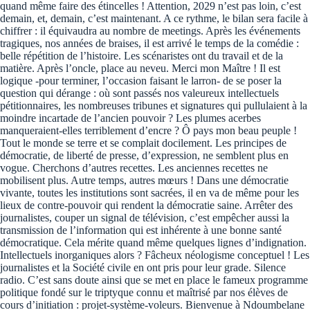
quand même faire des étincelles ! Attention, 2029 n’est pas loin, c’est
demain, et, demain, c’est maintenant. A ce rythme, le bilan sera facile à
chiffrer : il équivaudra au nombre de meetings. Après les événements
tragiques, nos années de braises, il est arrivé le temps de la comédie :
belle répétition de l’histoire. Les scénaristes ont du travail et de la
matière. Après l’oncle, place au neveu. Merci mon Maître ! Il est
logique -pour terminer, l’occasion faisant le larron- de se poser la
question qui dérange : où sont passés nos valeureux intellectuels
pétitionnaires, les nombreuses tribunes et signatures qui pullulaient à la
moindre incartade de l’ancien pouvoir ? Les plumes acerbes
manqueraient-elles terriblement d’encre ? Ô pays mon beau peuple !
Tout le monde se terre et se complait docilement. Les principes de
démocratie, de liberté de presse, d’expression, ne semblent plus en
vogue. Cherchons d’autres recettes. Les anciennes recettes ne
mobilisent plus. Autre temps, autres mœurs ! Dans une démocratie
vivante, toutes les institutions sont sacrées, il en va de même pour les
lieux de contre-pouvoir qui rendent la démocratie saine. Arrêter des
journalistes, couper un signal de télévision, c’est empêcher aussi la
transmission de l’information qui est inhérente à une bonne santé
démocratique. Cela mérite quand même quelques lignes d’indignation.
Intellectuels inorganiques alors ? Fâcheux néologisme conceptuel ! Les
journalistes et la Société civile en ont pris pour leur grade. Silence
radio. C’est sans doute ainsi que se met en place le fameux programme
politique fondé sur le triptyque connu et maîtrisé par nos élèves de
cours d’initiation : projet-système-voleurs. Bienvenue à Ndoumbelane