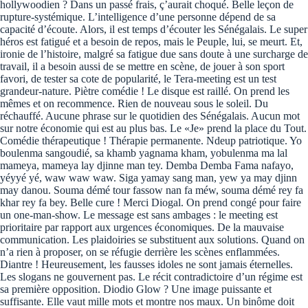
hollywoodien ? Dans un passé frais, ç’aurait choqué. Belle leçon de
rupture-systémique. L’intelligence d’une personne dépend de sa
capacité d’écoute. Alors, il est temps d’écouter les Sénégalais. Le super
héros est fatigué et a besoin de repos, mais le Peuple, lui, se meurt. Et,
ironie de l’histoire, malgré sa fatigue due sans doute à une surcharge de
travail, il a besoin aussi de se mettre en scène, de jouer à son sport
favori, de tester sa cote de popularité, le Tera-meeting est un test
grandeur-nature. Piètre comédie ! Le disque est raillé. On prend les
mêmes et on recommence. Rien de nouveau sous le soleil. Du
réchauffé. Aucune phrase sur le quotidien des Sénégalais. Aucun mot
sur notre économie qui est au plus bas. Le «Je» prend la place du Tout.
Comédie thérapeutique ! Thérapie permanente. Ndeup patriotique. Yo
boulenma sangoudié, sa khamb yagnama kham, yobulenma ma lal
mameya, mameya lay djinne man tey. Demba Demba Fama nafayo,
yéyyé yé, waw waw waw. Siga yamay sang man, yew ya may djinn
may danou. Souma démé tour fassow nan fa méw, souma démé rey fa
khar rey fa bey. Belle cure ! Merci Diogal. On prend congé pour faire
un one-man-show. Le message est sans ambages : le meeting est
prioritaire par rapport aux urgences économiques. De la mauvaise
communication. Les plaidoiries se substituent aux solutions. Quand on
n’a rien à proposer, on se réfugie derrière les scènes enflammées.
Diantre ! Heureusement, les fausses idoles ne sont jamais éternelles.
Les slogans ne gouvernent pas. Le récit contradictoire d’un régime est
sa première opposition. Diodio Glow ? Une image puissante et
suffisante. Elle vaut mille mots et montre nos maux. Un binôme doit