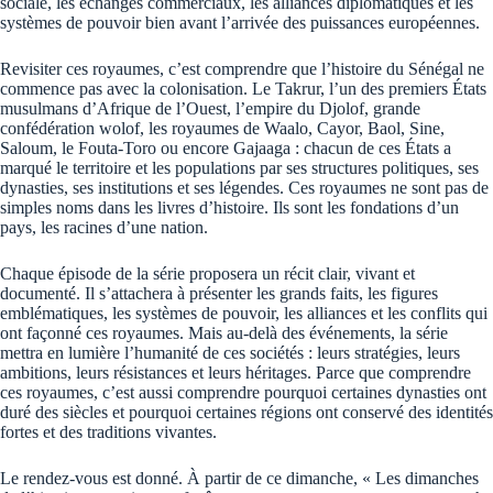
sociale, les échanges commerciaux, les alliances diplomatiques et les
systèmes de pouvoir bien avant l’arrivée des puissances européennes.
Revisiter ces royaumes, c’est comprendre que l’histoire du Sénégal ne
commence pas avec la colonisation. Le Takrur, l’un des premiers États
musulmans d’Afrique de l’Ouest, l’empire du Djolof, grande
confédération wolof, les royaumes de Waalo, Cayor, Baol, Sine,
Saloum, le Fouta-Toro ou encore Gajaaga : chacun de ces États a
marqué le territoire et les populations par ses structures politiques, ses
dynasties, ses institutions et ses légendes. Ces royaumes ne sont pas de
simples noms dans les livres d’histoire. Ils sont les fondations d’un
pays, les racines d’une nation.
Chaque épisode de la série proposera un récit clair, vivant et
documenté. Il s’attachera à présenter les grands faits, les figures
emblématiques, les systèmes de pouvoir, les alliances et les conflits qui
ont façonné ces royaumes. Mais au-delà des événements, la série
mettra en lumière l’humanité de ces sociétés : leurs stratégies, leurs
ambitions, leurs résistances et leurs héritages. Parce que comprendre
ces royaumes, c’est aussi comprendre pourquoi certaines dynasties ont
duré des siècles et pourquoi certaines régions ont conservé des identités
fortes et des traditions vivantes.
Le rendez-vous est donné. À partir de ce dimanche, « Les dimanches