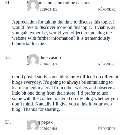
beste ausländische online casinos
4 AOÛT 2026/21H22
RÉPONDRE
Appreciation for taking the time to discuss this topic, I
would love to discover more on this topic. If viable, as
you gain expertise, would you object to updating the
website with further information? It is tremendously
beneficial for me.
best online casino
4 AOÛT 2026/20H24
RÉPONDRE
Good post. I study something more difficult on different
blogs everyday. It’s going to always be stimulating to
learn content material from other writers and observe a
little bit one thing from their store. I’d prefer to use
some with the content material on my blog whether you
don’t mind. Natually I’ll give you a link in your web
blog. Thanks for sharing.
lubang pepek
4 AOÛT 2026/20H01
RÉPONDRE