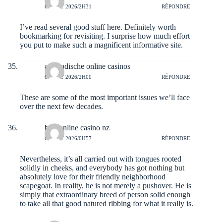
6 AOÛT 2026/2H31
RÉPONDRE
I’ve read several good stuff here. Definitely worth
bookmarking for revisiting. I surprise how much effort
you put to make such a magnificent informative site.
ausländische online casinos
6 AOÛT 2026/2H00
RÉPONDRE
These are some of the most important issues we’ll face
over the next few decades.
best online casino nz
6 AOÛT 2026/0H57
RÉPONDRE
Nevertheless, it’s all carried out with tongues rooted
solidly in cheeks, and everybody has got nothing but
absolutely love for their friendly neighborhood
scapegoat. In reality, he is not merely a pushover. He is
simply that extraordinary breed of person solid enough
to take all that good natured ribbing for what it really is.