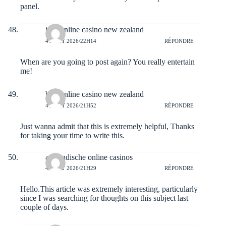
panel.
best online casino new zealand
4 AOÛT 2026/22H14
RÉPONDRE
When are you going to post again? You really entertain
me!
best online casino new zealand
4 AOÛT 2026/21H52
RÉPONDRE
Just wanna admit that this is extremely helpful, Thanks
for taking your time to write this.
ausländische online casinos
4 AOÛT 2026/21H29
RÉPONDRE
Hello.This article was extremely interesting, particularly
since I was searching for thoughts on this subject last
couple of days.