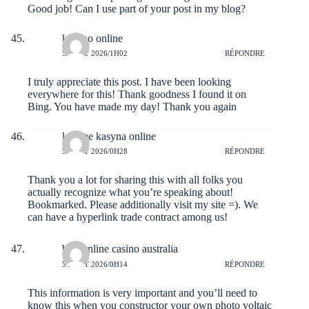
Good job! Can I use part of your post in my blog?
kasyno online
5 AOÛT 2026/1H02
RÉPONDRE
I truly appreciate this post. I have been looking
everywhere for this! Thank goodness I found it on
Bing. You have made my day! Thank you again
legalne kasyna online
5 AOÛT 2026/0H28
RÉPONDRE
Thank you a lot for sharing this with all folks you
actually recognize what you’re speaking about!
Bookmarked. Please additionally visit my site =). We
can have a hyperlink trade contract among us!
best online casino australia
5 AOÛT 2026/0H14
RÉPONDRE
This information is very important and you’ll need to
know this when you constructor your own photo voltaic