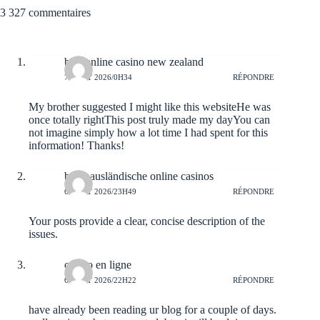
3 327 commentaires
best online casino new zealand
7 AOÛT 2026/0H34
RÉPONDRE
My brother suggested I might like this websiteHe was
once totally rightThis post truly made my dayYou can
not imagine simply how a lot time I had spent for this
information! Thanks!
beste ausländische online casinos
6 AOÛT 2026/23H49
RÉPONDRE
Your posts provide a clear, concise description of the
issues.
casino en ligne
6 AOÛT 2026/22H22
RÉPONDRE
have already been reading ur blog for a couple of days.