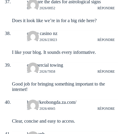
what are the dates for astrological signs
6 AOÛT 2026/0H52
RÉPONDRE
Does it look like we’re in for a big ride here?
online casino nz
5 AOÛT 2026/23H23
RÉPONDRE
I like your blog. It sounds every informative.
commercial towing
5 AOÛT 2026/7H58
RÉPONDRE
Good job for bringing something important to the
internet!
https://keobongda.za.com/
5 AOÛT 2026/4H45
RÉPONDRE
Clear, concise and easy to access.
kqbd anh