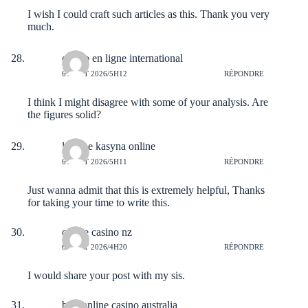
I wish I could craft such articles as this. Thank you very
much.
casino en ligne international
6 AOÛT 2026/5H12
RÉPONDRE
I think I might disagree with some of your analysis. Are
the figures solid?
legalne kasyna online
6 AOÛT 2026/5H11
RÉPONDRE
Just wanna admit that this is extremely helpful, Thanks
for taking your time to write this.
online casino nz
6 AOÛT 2026/4H20
RÉPONDRE
I would share your post with my sis.
best online casino australia