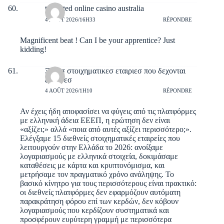
top rated online casino australia
4 AOÛT 2026/16H33
RÉPONDRE
Magnificent beat ! Can I be your apprentice? Just
kidding!
Ξενεσ στοιχηματικεσ εταιριεσ που δεχονται
ελληνεσ
4 AOÛT 2026/1H10
RÉPONDRE
Αν έχεις ήδη αποφασίσει να φύγεις από τις πλατφόρμες
με ελληνική άδεια ΕΕΕΠ, η ερώτηση δεν είναι
«αξίζει;» αλλά «ποια από αυτές αξίζει περισσότερο;».
Ελέγξαμε 15 διεθνείς στοιχηματικές εταιρείες που
λειτουργούν στην Ελλάδα το 2026: ανοίξαμε
λογαριασμούς με ελληνικά στοιχεία, δοκιμάσαμε
καταθέσεις με κάρτα και κρυπτονόμισμα, και
μετρήσαμε τον πραγματικό χρόνο ανάληψης. Το
βασικό κίνητρο για τους περισσότερους είναι πρακτικό:
οι διεθνείς πλατφόρμες δεν εφαρμόζουν αυτόματη
παρακράτηση φόρου επί των κερδών, δεν κόβουν
λογαριασμούς που κερδίζουν συστηματικά και
προσφέρουν ευρύτερη γραμμή με περισσότερα