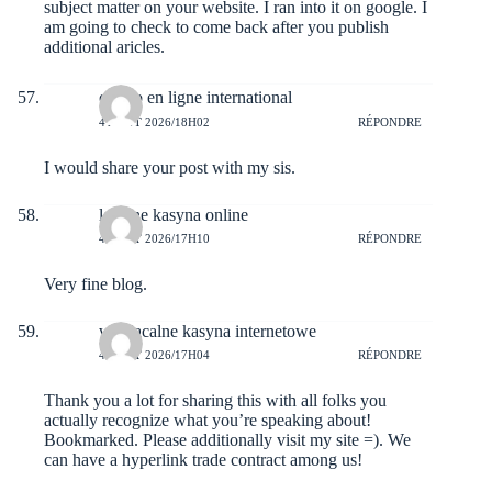
subject matter on your website. I ran into it on google. I
am going to check to come back after you publish
additional aricles.
casino en ligne international
4 AOÛT 2026/18H02
RÉPONDRE
I would share your post with my sis.
legalne kasyna online
4 AOÛT 2026/17H10
RÉPONDRE
Very fine blog.
wypłacalne kasyna internetowe
4 AOÛT 2026/17H04
RÉPONDRE
Thank you a lot for sharing this with all folks you
actually recognize what you’re speaking about!
Bookmarked. Please additionally visit my site =). We
can have a hyperlink trade contract among us!