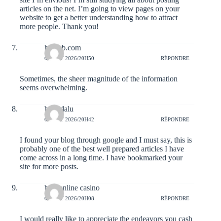
articles on the net. I’m going to view pages on your
website to get a better understanding how to attract
more people. Thank you!
hitclub.com
6 AOÛT 2026/20H50
RÉPONDRE
Sometimes, the sheer magnitude of the information
seems overwhelming.
bongdalu
6 AOÛT 2026/20H42
RÉPONDRE
I found your blog through google and I must say, this is
probably one of the best well prepared articles I have
come across in a long time. I have bookmarked your
site for more posts.
best online casino
6 AOÛT 2026/20H08
RÉPONDRE
I would really like to appreciate the endeavors you cash