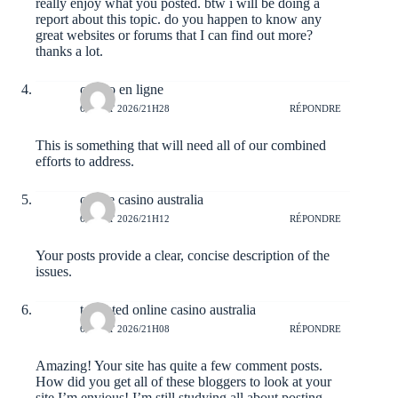
really enjoy what you posted. btw i will be doing a
report about this topic. do you happen to know any
great websites or forums that I can find out more?
thanks a lot.
casino en ligne
6 AOÛT 2026/21H28
RÉPONDRE
This is something that will need all of our combined
efforts to address.
online casino australia
6 AOÛT 2026/21H12
RÉPONDRE
Your posts provide a clear, concise description of the
issues.
top rated online casino australia
6 AOÛT 2026/21H08
RÉPONDRE
Amazing! Your site has quite a few comment posts.
How did you get all of these bloggers to look at your
site I’m envious! I’m still studying all about posting