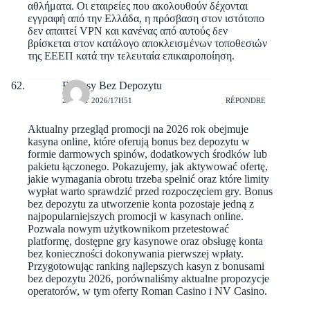
αθλήματα. Οι εταιρείες που ακολουθούν δέχονται
εγγραφή από την Ελλάδα, η πρόσβαση στον ιστότοπο
δεν απαιτεί VPN και κανένας από αυτούς δεν
βρίσκεται στον κατάλογο αποκλεισμένων τοποθεσιών
της ΕΕΕΠ κατά την τελευταία επικαιροποίηση.
Bonusy Bez Depozytu
2 AOÛT 2026/17H51
RÉPONDRE
Aktualny przegląd promocji na 2026 rok obejmuje
kasyna online, które oferują bonus bez depozytu w
formie darmowych spinów, dodatkowych środków lub
pakietu łączonego. Pokazujemy, jak aktywować ofertę,
jakie wymagania obrotu trzeba spełnić oraz które limity
wypłat warto sprawdzić przed rozpoczęciem gry. Bonus
bez depozytu za utworzenie konta pozostaje jedną z
najpopularniejszych promocji w kasynach online.
Pozwala nowym użytkownikom przetestować
platformę, dostępne gry kasynowe oraz obsługę konta
bez konieczności dokonywania pierwszej wpłaty.
Przygotowując ranking najlepszych kasyn z bonusami
bez depozytu 2026, porównaliśmy aktualne propozycje
operatorów, w tym oferty Roman Casino i NV Casino.