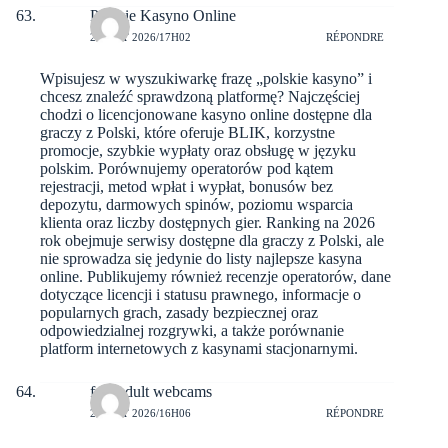
Polskie Kasyno Online
2 AOÛT 2026/17H02
RÉPONDRE
Wpisujesz w wyszukiwarkę frazę „polskie kasyno” i
chcesz znaleźć sprawdzoną platformę? Najczęściej
chodzi o licencjonowane kasyno online dostępne dla
graczy z Polski, które oferuje BLIK, korzystne
promocje, szybkie wypłaty oraz obsługę w języku
polskim. Porównujemy operatorów pod kątem
rejestracji, metod wpłat i wypłat, bonusów bez
depozytu, darmowych spinów, poziomu wsparcia
klienta oraz liczby dostępnych gier. Ranking na 2026
rok obejmuje serwisy dostępne dla graczy z Polski, ale
nie sprowadza się jedynie do listy najlepsze kasyna
online. Publikujemy również recenzje operatorów, dane
dotyczące licencji i statusu prawnego, informacje o
popularnych grach, zasady bezpiecznej oraz
odpowiedzialnej rozgrywki, a także porównanie
platform internetowych z kasynami stacjonarnymi.
free adult webcams
2 AOÛT 2026/16H06
RÉPONDRE