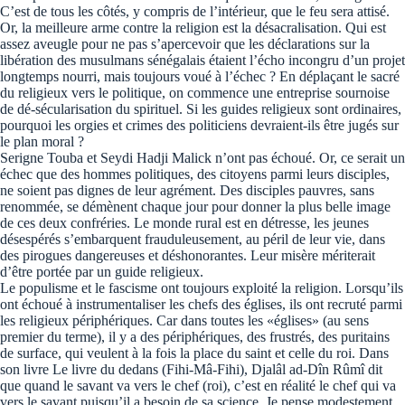
C’est de tous les côtés, y compris de l’intérieur, que le feu sera attisé.
Or, la meilleure arme contre la religion est la désacralisation. Qui est
assez aveugle pour ne pas s’apercevoir que les déclarations sur la
libération des musulmans sénégalais étaient l’écho incongru d’un projet
longtemps nourri, mais toujours voué à l’échec ? En déplaçant le sacré
du religieux vers le politique, on commence une entreprise sournoise
de dé-sécularisation du spirituel. Si les guides religieux sont ordinaires,
pourquoi les orgies et crimes des politiciens devraient-ils être jugés sur
le plan moral ?
Serigne Touba et Seydi Hadji Malick n’ont pas échoué. Or, ce serait un
échec que des hommes politiques, des citoyens parmi leurs disciples,
ne soient pas dignes de leur agrément. Des disciples pauvres, sans
renommée, se démènent chaque jour pour donner la plus belle image
de ces deux confréries. Le monde rural est en détresse, les jeunes
désespérés s’embarquent frauduleusement, au péril de leur vie, dans
des pirogues dangereuses et déshonorantes. Leur misère mériterait
d’être portée par un guide religieux.
Le populisme et le fascisme ont toujours exploité la religion. Lorsqu’ils
ont échoué à instrumentaliser les chefs des églises, ils ont recruté parmi
les religieux périphériques. Car dans toutes les «églises» (au sens
premier du terme), il y a des périphériques, des frustrés, des puritains
de surface, qui veulent à la fois la place du saint et celle du roi. Dans
son livre Le livre du dedans (Fihi-Mâ-Fihi), Djalâl ad-Dîn Rûmî dit
que quand le savant va vers le chef (roi), c’est en réalité le chef qui va
vers le savant puisqu’il a besoin de sa science. Je pense modestement