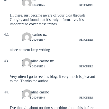
5 AOÛT 2026/4H45
RÉPONDRE
Hi there, just became aware of your blog through
Google, and found that it’s truly informative. It’s
important to cover these trends.
online casino nz
5 AOÛT 2026/2H57
RÉPONDRE
nicee content keep writing
best online casino nz
5 AOÛT 2026/1H51
RÉPONDRE
Very often I go to see this blog. It very much is pleasant
to me. Thanks the author
best online casino
5 AOÛT 2026/1H49
RÉPONDRE
I’ve thought about posting something about this before.