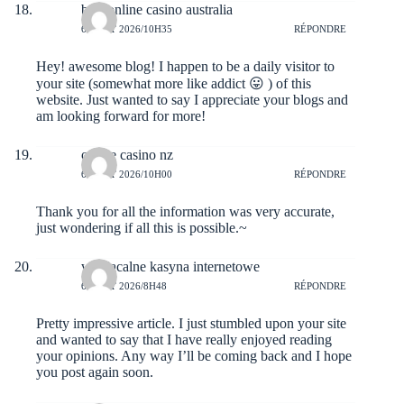
best online casino australia
6 AOÛT 2026/10H35
RÉPONDRE
Hey! awesome blog! I happen to be a daily visitor to
your site (somewhat more like addict 😛 ) of this
website. Just wanted to say I appreciate your blogs and
am looking forward for more!
online casino nz
6 AOÛT 2026/10H00
RÉPONDRE
Thank you for all the information was very accurate,
just wondering if all this is possible.~
wypłacalne kasyna internetowe
6 AOÛT 2026/8H48
RÉPONDRE
Pretty impressive article. I just stumbled upon your site
and wanted to say that I have really enjoyed reading
your opinions. Any way I’ll be coming back and I hope
you post again soon.