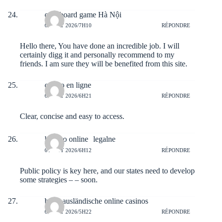
cafe board game Hà Nội
6 AOÛT 2026/7H10
RÉPONDRE
Hello there, You have done an incredible job. I will
certainly digg it and personally recommend to my
friends. I am sure they will be benefited from this site.
casino en ligne
6 AOÛT 2026/6H21
RÉPONDRE
Clear, concise and easy to access.
kasyno online legalne
6 AOÛT 2026/6H12
RÉPONDRE
Public policy is key here, and our states need to develop
some strategies – – soon.
beste ausländische online casinos
6 AOÛT 2026/5H22
RÉPONDRE