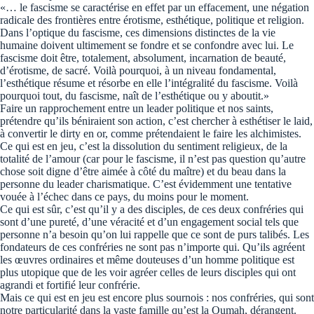
«… le fascisme se caractérise en effet par un effacement, une négation
radicale des frontières entre érotisme, esthétique, politique et religion.
Dans l’optique du fascisme, ces dimensions distinctes de la vie
humaine doivent ultimement se fondre et se confondre avec lui. Le
fascisme doit être, totalement, absolument, incarnation de beauté,
d’érotisme, de sacré. Voilà pourquoi, à un niveau fondamental,
l’esthétique résume et résorbe en elle l’intégralité du fascisme. Voilà
pourquoi tout, du fascisme, naît de l’esthétique ou y aboutit.»
Faire un rapprochement entre un leader politique et nos saints,
prétendre qu’ils béniraient son action, c’est chercher à esthétiser le laid,
à convertir le dirty en or, comme prétendaient le faire les alchimistes.
Ce qui est en jeu, c’est la dissolution du sentiment religieux, de la
totalité de l’amour (car pour le fascisme, il n’est pas question qu’autre
chose soit digne d’être aimée à côté du maître) et du beau dans la
personne du leader charismatique. C’est évidemment une tentative
vouée à l’échec dans ce pays, du moins pour le moment.
Ce qui est sûr, c’est qu’il y a des disciples, de ces deux confréries qui
sont d’une pureté, d’une véracité et d’un engagement social tels que
personne n’a besoin qu’on lui rappelle que ce sont de purs talibés. Les
fondateurs de ces confréries ne sont pas n’importe qui. Qu’ils agréent
les œuvres ordinaires et même douteuses d’un homme politique est
plus utopique que de les voir agréer celles de leurs disciples qui ont
agrandi et fortifié leur confrérie.
Mais ce qui est en jeu est encore plus sournois : nos confréries, qui sont
notre particularité dans la vaste famille qu’est la Oumah, dérangent.