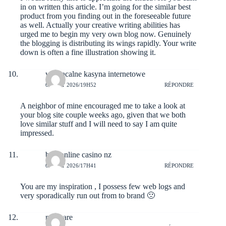
in on written this article. I’m going for the similar best
product from you finding out in the foreseeable future
as well. Actually your creative writing abilities has
urged me to begin my very own blog now. Genuinely
the blogging is distributing its wings rapidly. Your write
down is often a fine illustration showing it.
wypłacalne kasyna internetowe
6 AOÛT 2026/19H52
RÉPONDRE
A neighbor of mine encouraged me to take a look at
your blog site couple weeks ago, given that we both
love similar stuff and I will need to say I am quite
impressed.
best online casino nz
6 AOÛT 2026/17H41
RÉPONDRE
You are my inspiration , I possess few web logs and
very sporadically run out from to brand 🙁
malware