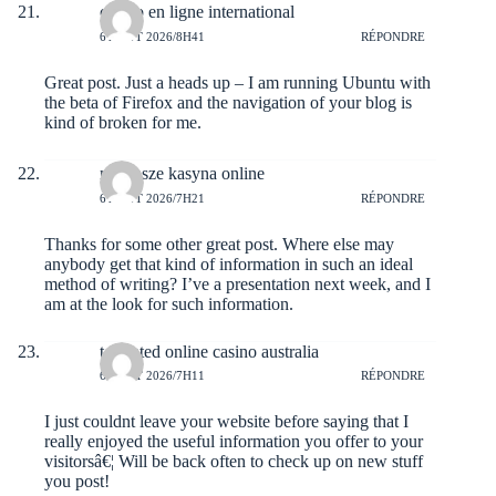
casino en ligne international
6 AOÛT 2026/8H41
RÉPONDRE
Great post. Just a heads up – I am running Ubuntu with
the beta of Firefox and the navigation of your blog is
kind of broken for me.
najlepsze kasyna online
6 AOÛT 2026/7H21
RÉPONDRE
Thanks for some other great post. Where else may
anybody get that kind of information in such an ideal
method of writing? I’ve a presentation next week, and I
am at the look for such information.
top rated online casino australia
6 AOÛT 2026/7H11
RÉPONDRE
I just couldnt leave your website before saying that I
really enjoyed the useful information you offer to your
visitorsâ€¦ Will be back often to check up on new stuff
you post!