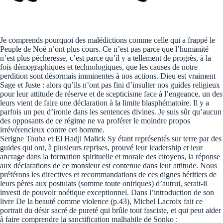
Je comprends pourquoi des malédictions comme celle qui a frappé le
Peuple de Noé n’ont plus cours. Ce n’est pas parce que l’humanité
n’est plus pécheresse, c’est parce qu’il y a tellement de progrès, à la
fois démographiques et technologiques, que les causes de notre
perdition sont désormais imminentes à nos actions. Dieu est vraiment
Sage et Juste : alors qu’ils n’ont pas fini d’insulter nos guides religieux
pour leur attitude de réserve et de scepticisme face à l’engeance, un des
leurs vient de faire une déclaration à la limite blasphématoire. Il y a
parfois un peu d’ironie dans les sentences divines. Je suis sûr qu’aucun
des opposants de ce régime ne va proférer le moindre propos
irrévérencieux contre cet homme.
Serigne Touba et El Hadji Malick Sy étant représentés sur terre par des
guides qui ont, à plusieurs reprises, prouvé leur leadership et leur
ancrage dans la formation spirituelle et morale des citoyens, la réponse
aux déclarations de ce monsieur est contenue dans leur attitude. Nous
préférons les directives et recommandations de ces dignes héritiers de
leurs pères aux postulats (somme toute oniriques) d’autrui, serait-il
investi de pouvoir noétique exceptionnel. Dans l’introduction de son
livre De la beauté comme violence (p.43), Michel Lacroix fait ce
portrait du désir sacré de pureté qui brûle tout fasciste, et qui peut aider
à faire comprendre la sanctification malhabile de Sonko :