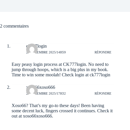
2 commentaires
ck777login
29 DÉCEMBRE 2025/14H59
RÉPONDRE
Easy peasy login process at CK777login. No need to
jump through hoops, which is a big plus in my book.
Time to win some moolah! Check login at
ck777login
xoso66xoso666
25 DÉCEMBRE 2025/17H32
RÉPONDRE
Xoso66? That’s my go-to these days! Been having
some decent luck, fingers crossed it continues. Check it
out at
xoso66xoso666
.