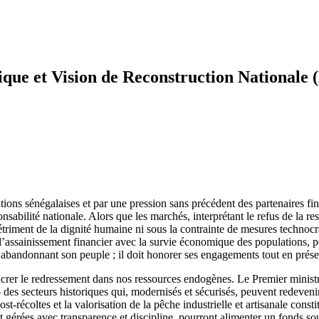
ique et Vision de Reconstruction National
ations sénégalaises et par une pression sans précédent des partenaires 
sabilité nationale. Alors que les marchés, interprétant le refus de la res
riment de la dignité humaine ni sous la contrainte de mesures technocrat
’assainissement financier avec la survie économique des populations, pos
en abandonnant son peuple ; il doit honorer ses engagements tout en prése
ncrer le redressement dans nos ressources endogènes. Le Premier ministr
 — des secteurs historiques qui, modernisés et sécurisés, peuvent redeven
st-récoltes et la valorisation de la pêche industrielle et artisanale const
t gérées avec transparence et discipline, pourront alimenter un fonds souv