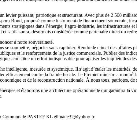
n levier puissant, patriotique et structurant. Avec plus de 2 500 mill
aspora Bond, proposé comme instrument de financement souverain, incarn
ements stratégiques dans l’énergie, l’agro-industrie, les infrastructure
at et sa diaspora, désormais considérée comme partenaire direct du redr
enoncer à notre souveraineté.
 se soumettre, négocier sans capituler. Rendre le climat des affaires plus 
publiques et le renforcement de la justice commerciale. Publier des indic
iques constitue un effort indispensable pour apaiser les inquiétudes de
e intelligente, mesurée et systémique. Il s’agit d’étaler les maturités, 
lutter efficacement contre la fraude fiscale. Le Premier ministre a montr
 économique et de la reconstruction nationale. À nous tous, patriotes, de
nergies et élaborons une architecture opérationnelle qui garantira la v
e.
n Communale PASTEF KL elimane32@yahoo.fr