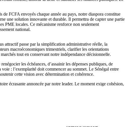
iards de FCFA envoyés chaque année au pays, notre diaspora constitue
e une solution innovante et durable. Il permettra de capter une partie
s et les PME locales. Ce mécanisme renforce non seulement
essement national.
attractif passe par la simplification administrative réelle, la
ateurs macroéconomiques trimestriels, clarifier les orientations
s marchés tout en conservant notre indépendance décisionnelle.
de renégocier les échéances, d’assainir les dépenses publiques, de
é la voie : l’exemplarité doit commencer au sommet. Le Sénégal entre
 soutenir cette vision avec détermination et cohérence.
ictoire écrasante annoncée par notre leader. Le moment exige cohésion,