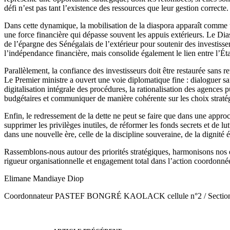
défi n’est pas tant l’existence des ressources que leur gestion correcte.
Dans cette dynamique, la mobilisation de la diaspora apparaît comme u
une force financière qui dépasse souvent les appuis extérieurs. Le Di
de l’épargne des Sénégalais de l’extérieur pour soutenir des investiss
l’indépendance financière, mais consolide également le lien entre l’Ét
Parallèlement, la confiance des investisseurs doit être restaurée sans r
Le Premier ministre a ouvert une voie diplomatique fine : dialoguer sans
digitalisation intégrale des procédures, la rationalisation des agences 
budgétaires et communiquer de manière cohérente sur les choix stratég
Enfin, le redressement de la dette ne peut se faire que dans une approch
supprimer les privilèges inutiles, de réformer les fonds secrets et de 
dans une nouvelle ère, celle de la discipline souveraine, de la dignité
Rassemblons-nous autour des priorités stratégiques, harmonisons nos é
rigueur organisationnelle et engagement total dans l’action coordonné
Elimane Mandiaye Diop
Coordonnateur PASTEF BONGRÉ KAOLACK cellule n°2 / Sectio