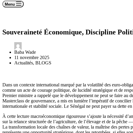
Menu
Souveraineté Économique, Discipline Polit
Baba Wade
11 novembre 2025
Actualités
,
BLOGS
Dans un contexte international marqué par la volatilité des euro-oblig
comme un acte de courage politique, de lucidité stratégique et de respon
Premier ministre a rappelé que le développement ne peut se faire au dét
Masterclass de gouvernance, a mis en lumière l’impératif de concilier l
internationale et stabilité sociale. Le Sénégal ne peut payer sa dette 
À cette lecture macroéconomique rigoureuse s’ajoute la nécessité d’a
sur la relance structurée de l’agriculture, de l’élevage et de la pêche
La transformation locale des chaînes de valeur, la maîtrise des pertes po
représente une opportunité stratégique, dont les retombées, si elles son