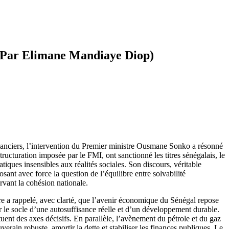
e (Par Elimane Mandiaye Diop)
financiers, l’intervention du Premier ministre Ousmane Sonko a résonné
tructuration imposée par le FMI, ont sanctionné les titres sénégalais, le
iques insensibles aux réalités sociales. Son discours, véritable
ant avec force la question de l’équilibre entre solvabilité
rvant la cohésion nationale.
e a rappelé, avec clarté, que l’avenir économique du Sénégal repose
ir le socle d’une autosuffisance réelle et d’un développement durable.
ituent des axes décisifs. En parallèle, l’avènement du pétrole et du gaz
erain robuste, amortir la dette et stabiliser les finances publiques. Le