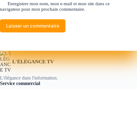
Enregistrer mon nom, mon e-mail et mon site dans ce
navigateur pour mon prochain commentaire.
Laisser un commentaire
L'ÉLÉGANCE TV
L'élégance dans l'information.
Service commercial
📞
+221 76 150 37 38
✉️
commercial@lelegancetv.com
🕘 Lun–Ven : 9h–18h (GMT)
📍 Kaolack, Sénégal
💬
WhatsApp direct
Nous suivre